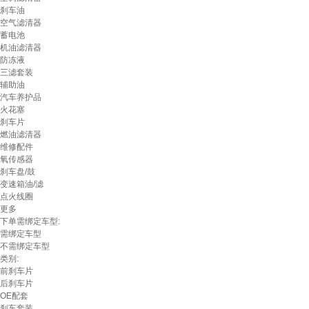
刹车油
空气滤清器
蓄电池
机油滤清器
防冻液
三滤套装
辅助油
汽车养护品
火花塞
刹车片
燃油滤清器
维修配件
氧传感器
刹车盘/鼓
变速箱油/滤
点火线圈
更多
下单需绑定车型:
需绑定车型
不需绑定车型
类别:
前刹车片
后刹车片
OE配套
刹车套装