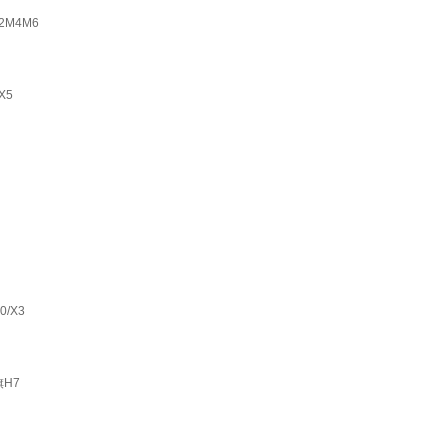
2M4M6
X5
/X3
H7