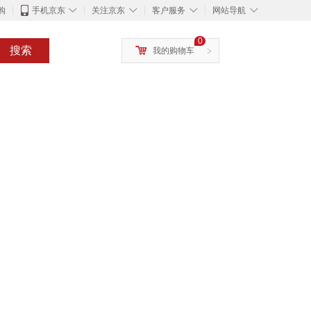
◇
◇
◇
◇
购
手机京东
关注京东
客户服务
网站导航
0
搜索
我的购物车
>