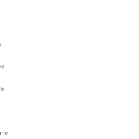
8
野马
荣放
1492