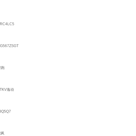
RC4LC5
G567ZSGT
智跑
TKV逸动
Q5Q7
威飒