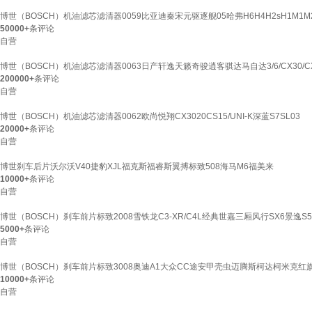
博世（BOSCH）机油滤芯滤清器0059比亚迪秦宋元驱逐舰05哈弗H6H4H2sH1M1M
50000+
条评论
自营
博世（BOSCH）机油滤芯滤清器0063日产轩逸天籁奇骏逍客骐达马自达3/6/CX30/C
200000+
条评论
自营
博世（BOSCH）机油滤芯滤清器0062欧尚悦翔CX3020CS15/UNI-K深蓝S7SL03
20000+
条评论
自营
博世刹车后片沃尔沃V40捷豹XJL福克斯福睿斯翼搏标致508海马M6福美来
10000+
条评论
自营
博世（BOSCH）刹车前片标致2008雪铁龙C3-XR/C4L经典世嘉三厢风行SX6景逸S50
5000+
条评论
自营
博世（BOSCH）刹车前片标致3008奥迪A1大众CC途安甲壳虫迈腾斯柯达柯米克红旗
10000+
条评论
自营