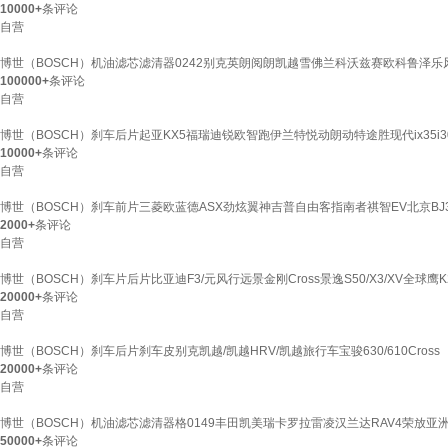
10000+
条评论
自营
博世（BOSCH）机油滤芯滤清器0242别克英朗阅朗凯越雪佛兰科沃兹赛欧科鲁泽乐
100000+
条评论
自营
博世（BOSCH）刹车后片起亚KX5福瑞迪锐欧智跑伊兰特悦动朗动特途胜现代ix35i3
10000+
条评论
自营
博世（BOSCH）刹车前片三菱欧蓝德ASX劲炫翼神吉普自由客指南者祺智EV北京BJ
2000+
条评论
自营
博世（BOSCH）刹车片后片比亚迪F3/元风行远景金刚Cross景逸S50/X3/XV全球鹰K
20000+
条评论
自营
博世（BOSCH）刹车后片刹车皮别克凯越/凯越HRV/凯越旅行车宝骏630/610Cross
20000+
条评论
自营
博世（BOSCH）机油滤芯滤清器格0149丰田凯美瑞卡罗拉雷凌汉兰达RAV4荣放亚
50000+
条评论