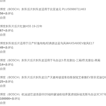
自营
博世（BOSCH）刹车后片刹车皮适用于比亚迪元 PLUS0986T11463
56+
条评论
自营
博世刹车片后片红旗HS5 19-22年
67+
条评论
自营
博世刹车前后片适用于日产轩逸纯电/经典骐达蓝鸟风神AX5A60EV俊风E17
49+
条评论
自营
博世（BOSCH）刹车片后片刹车皮适用于马自达3 昂克塞拉-三厢/昂克塞拉-两厢
14+
条评论
自营
博世（BOSCH）刹车片后片刹车皮日产天籁奇骏逍客劲客探陆艾睿雅EV英菲尼迪QX
25+
条评论
自营
博世（BOSCH）机油滤芯滤清器0020福特蒙迪欧锐界翼虎锐际福克斯马自达3CX7马
100000+
条评论
自营