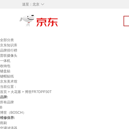
◇
送至：
北京
全部分类
京东知识库
品牌排行榜
普联摄像头
一体机
收纳包
键盘贴
键帽贴纸
京东美术馆
当前位置：
首页
>
火花塞
> 博世FR7DPP30T
品牌:
所有品牌
B
博世（BOSCH）
维修保养:
雨刷
空调滤清器