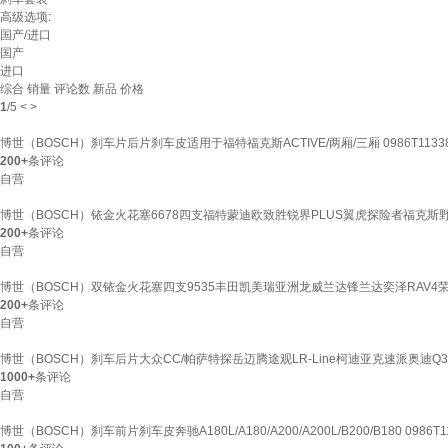
高级选项:
国产/进口
国产
进口
综合
销量
评论数
新品
价格
1
/
5
<
>
博世（BOSCH）刹车片后片刹车皮适用于福特福克斯ACTIVE/两厢/三厢 0986T1133
200+
条评论
自营
博世（BOSCH）铱金火花塞6678四支福特蒙迪欧致胜锐界PLUS翼虎探险者福克斯
200+
条评论
自营
博世（BOSCH）双铱金火花塞四支9535丰田凯美瑞亚洲龙威兰达锋兰达奕泽RAV4
200+
条评论
自营
博世（BOSCH）刹车后片大众CC/帕萨特探岳迈腾途观LR-Line柯迪亚克速派奥迪Q3
1000+
条评论
自营
博世（BOSCH）刹车前片刹车皮奔驰A180L/A180/A200/A200L/B200/B180 0986T1