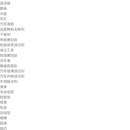
游泳镜
眼镜
头盔
车灯
汽车漆面
虫胶树粘去除剂
干燥剂
单面擦刮款
轮胎保养清洁剂
保洁工具
双面擦刮款
洗车液
吸磁双面款
汽车玻璃清洁剂
汽车内饰清洁剂
车用除冰剂
液体
非浓缩型
软胶状
喷雾
乳状
浓缩型
啫喱
固体
固态