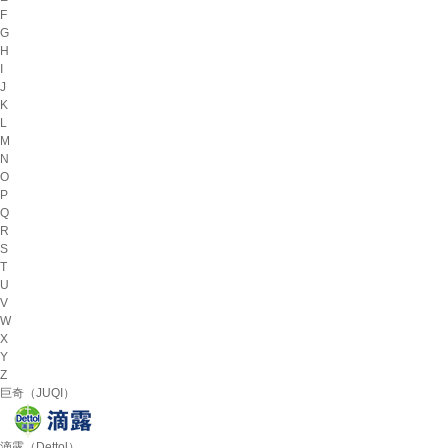
F
G
H
I
J
K
L
M
N
O
P
Q
R
S
T
U
V
W
X
Y
Z
巨奇（JUQI）
滴露（Dettol）