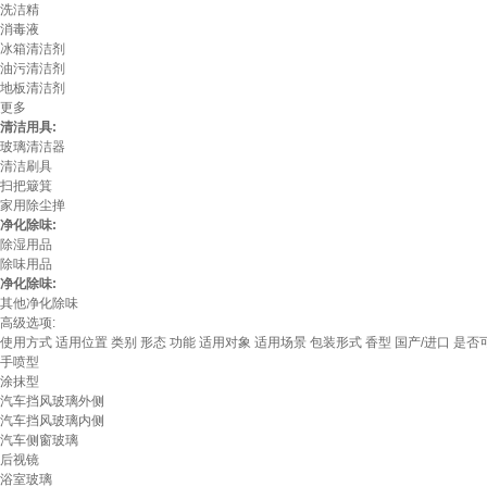
洗洁精
消毒液
冰箱清洁剂
油污清洁剂
地板清洁剂
更多
清洁用具:
玻璃清洁器
清洁刷具
扫把簸箕
家用除尘掸
净化除味:
除湿用品
除味用品
净化除味:
其他净化除味
高级选项:
使用方式
适用位置
类别
形态
功能
适用对象
适用场景
包装形式
香型
国产/进口
是否
手喷型
涂抹型
汽车挡风玻璃外侧
汽车挡风玻璃内侧
汽车侧窗玻璃
后视镜
浴室玻璃