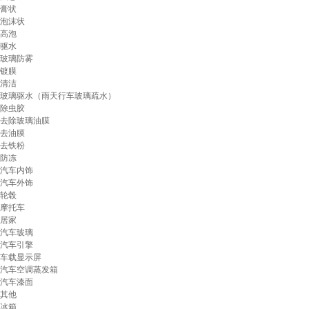
膏状
泡沫状
高泡
驱水
玻璃防雾
镀膜
清洁
玻璃驱水（雨天行车玻璃疏水）
除虫胶
去除玻璃油膜
去油膜
去铁粉
防冻
汽车内饰
汽车外饰
轮毂
摩托车
居家
汽车玻璃
汽车引擎
车载显示屏
汽车空调蒸发箱
汽车漆面
其他
冰箱