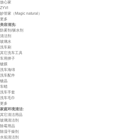
放心家
ZYVI
妙管家（Magic natural）
更多
美容清洗:
防雾剂/驱水剂
清洁剂
玻璃水
洗车刷
其它洗车工具
车用掸子
镀膜
洗车海绵
洗车配件
镀晶
车蜡
洗车手套
洗车毛巾
更多
家庭环境清洁:
其它清洁用品
玻璃清洁剂
除霉用品
除湿干燥剂
水垢清洁剂