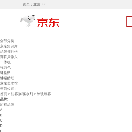
◇
送至：
北京
全部分类
京东知识库
品牌排行榜
普联摄像头
一体机
收纳包
键盘贴
键帽贴纸
京东美术馆
当前位置：
首页
>
防雾剂/驱水剂
> 除玻璃雾
品牌:
所有品牌
A
B
C
D
E