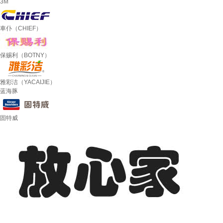
3M
車仆（CHIEF）
保赐利（BOTNY）
雅彩洁（YACAIJIE）
蓝海豚
固特威