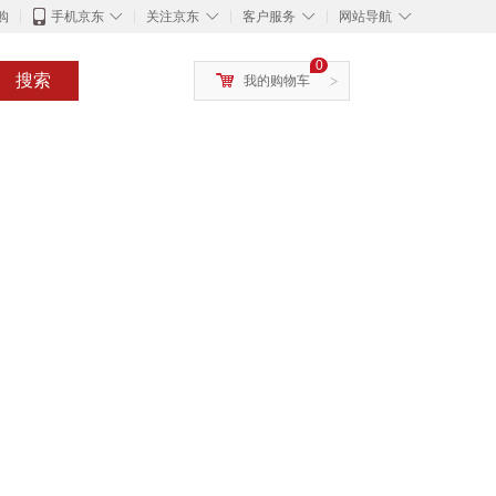
◇
◇
◇
◇
购
手机京东
关注京东
客户服务
网站导航
0
搜索
我的购物车
>