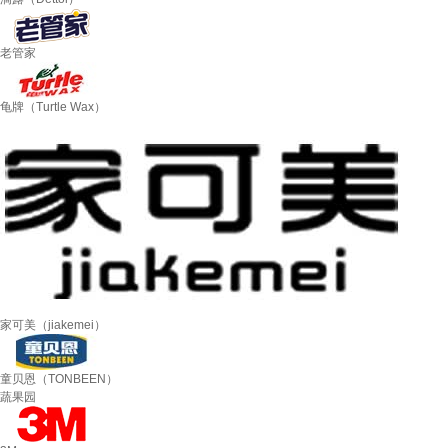
老管家
龟牌（Turtle Wax）
家可美（jiakemei）
童贝恩（TONBEEN）
蔬果园