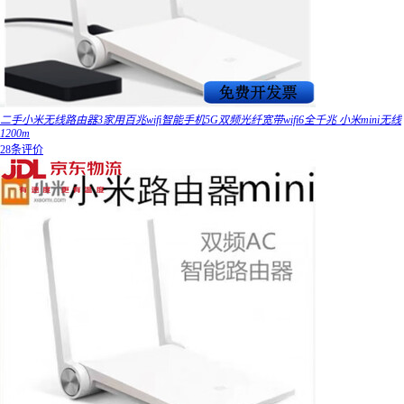
二手小米无线路由器3家用百兆wifi智能手机5G双频光纤宽带wifi6全千兆 小米mini无线
1200m
28条评价