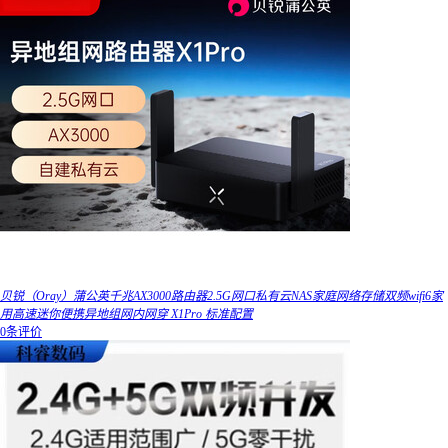
贝锐（Oray）蒲公英千兆AX3000路由器2.5G网口私有云NAS家庭网络存储双频wifi6家
用高速迷你便携异地组网内网穿 X1Pro 标准配置
0条评价