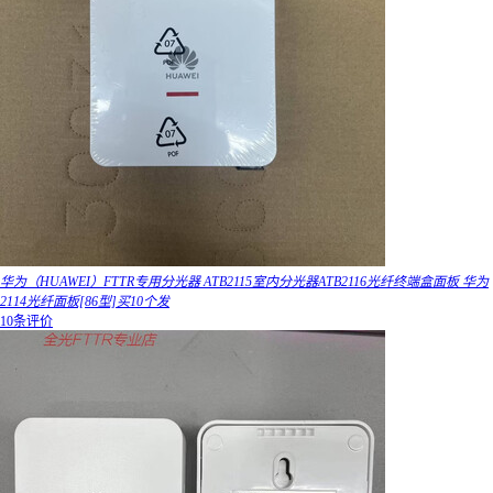
华为（HUAWEI）FTTR专用分光器 ATB2115室内分光器ATB2116光纤终端盒面板 华为
2114光纤面板[86型]买10个发
10条评价