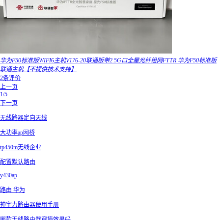
华为F50标准版WIFI6主机V176-20联通版带2.5G口全屋光纤组网FTTR 华为F50标准版
联通主机【不提供技术支持】
2条评价
上一页
1/5
下一页
无线路器定向天线
大功率ap网桥
tp450m无线企业
配置默认路由
y430ap
路由 华为
神宇力路由器使用手册
哪款无线路由器穿墙效果好