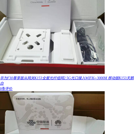
华为F30尊享版从网关K153全屋光纤组网2.5G光口接入WIFI6+3000M 移动版K153天鹅
白
0条评价