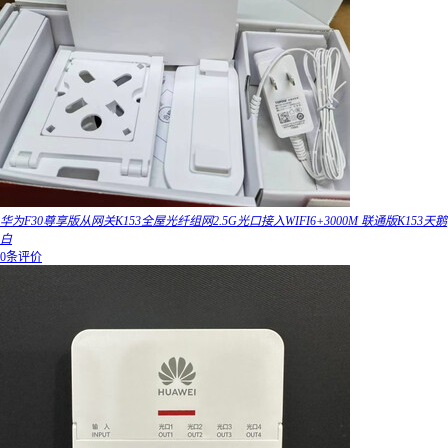
华为F30尊享版从网关K153全屋光纤组网2.5G光口接入WIFI6+3000M 联通版K153天鹅
白
0条评价