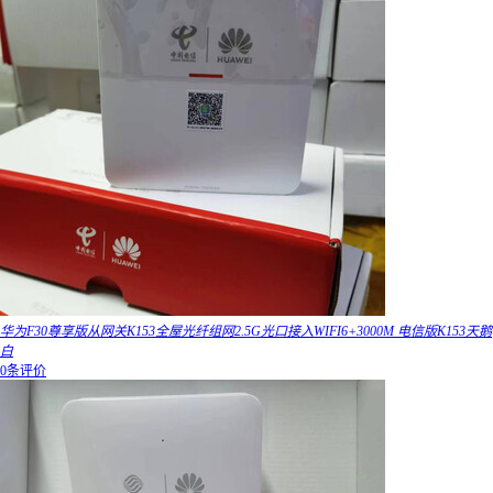
华为F30尊享版从网关K153全屋光纤组网2.5G光口接入WIFI6+3000M 电信版K153天鹅
白
0条评价