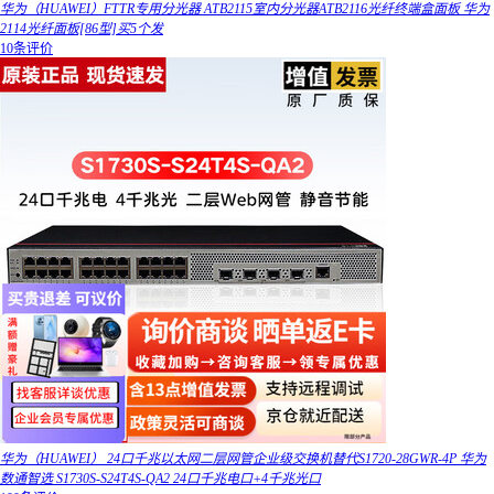
华为（HUAWEI）FTTR专用分光器 ATB2115室内分光器ATB2116光纤终端盒面板 华为
2114光纤面板[86型]买5个发
10条评价
华为（HUAWEI） 24口千兆以太网二层网管企业级交换机替代S1720-28GWR-4P 华为
数通智选 S1730S-S24T4S-QA2 24口千兆电口+4千兆光口