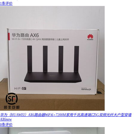
1条评价
华为（HUAWEI）AX6路由器WiFi6+7200M家用千兆高速端口5G双频光纤大户型穿墙
AX6new
0条评价