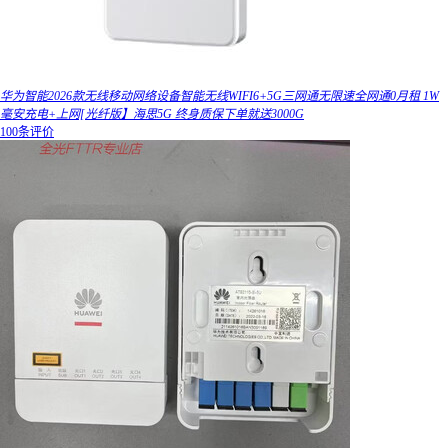
华为智能2026款无线移动网络设备智能无线WIFI6+5G三网通无限速全网通0月租 1W
毫安充电+上网[光纤版】海思5G 终身质保下单就送3000G
100条评价