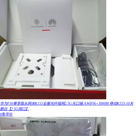
华为F30尊享版从网关K153全屋光纤组网2.5G光口接入WIFI6+3000M 移动K153-10天
鹅白【2.5G网口】
0条评价