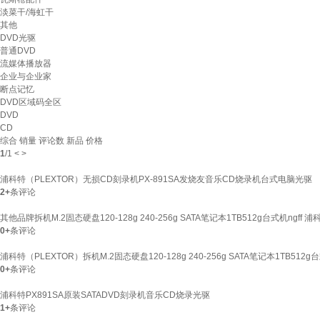
淡菜干/海虹干
其他
DVD光驱
普通DVD
流媒体播放器
企业与企业家
断点记忆
DVD区域码全区
DVD
CD
综合
销量
评论数
新品
价格
1
/
1
<
>
浦科特（PLEXTOR）无损CD刻录机PX-891SA发烧友音乐CD烧录机台式电脑光驱
2+
条评论
其他品牌拆机M.2固态硬盘120-128g 240-256g SATA笔记本1TB512g台式机ngff 浦
0+
条评论
浦科特（PLEXTOR）拆机M.2固态硬盘120-128g 240-256g SATA笔记本1TB512g
0+
条评论
浦科特PX891SA原装SATADVD刻录机音乐CD烧录光驱
1+
条评论