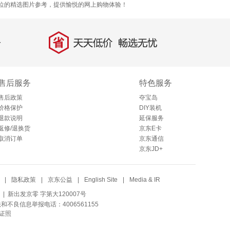
全方位的精选图片参考，提供愉悦的网上购物体验！
省
天天低价，畅选无忧
售后服务
特色服务
售后政策
夺宝岛
价格保护
DIY装机
退款说明
延保服务
返修/退换货
京东E卡
取消订单
京东通信
京东JD+
|
隐私政策
|
京东公益
|
English Site
|
Media & IR
| 新出发京零 字第大120007号
法和不良信息举报电话：4006561155
证照