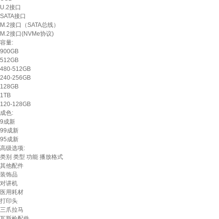
U.2接口
SATA接口
M.2接口（SATA总线）
M.2接口(NVMe协议)
容量:
900GB
512GB
480-512GB
240-256GB
128GB
1TB
120-128GB
成色:
9成新
99成新
95成新
高级选项:
类别
类型
功能
播放格式
其他配件
装饰品
对讲机
医用耗材
打印头
三爪拉马
瓦斯枪配件