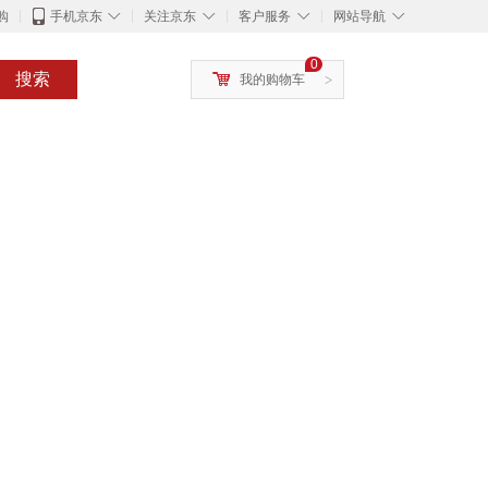
◇
◇
◇
◇
购
手机京东
关注京东
客户服务
网站导航
0
搜索
我的购物车
>