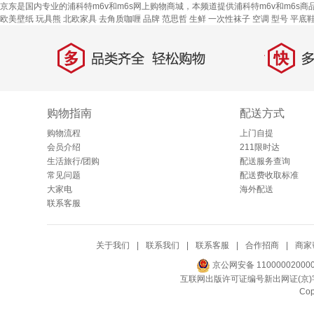
京东是国内专业的浦科特m6v和m6s网上购物商城，本频道提供浦科特m6v和m6s
欧美壁纸
玩具熊
北欧家具
去角质咖喱
品牌
范思哲
生鲜
一次性袜子
空调
型号
平底
多
快
品类齐全，轻松购物
多仓
购物指南
配送方式
购物流程
上门自提
会员介绍
211限时达
生活旅行/团购
配送服务查询
常见问题
配送费收取标准
大家电
海外配送
联系客服
关于我们
|
联系我们
|
联系客服
|
合作招商
|
商家
京公网安备 11000002000
互联网出版许可证编号新出网证(京)字
Co