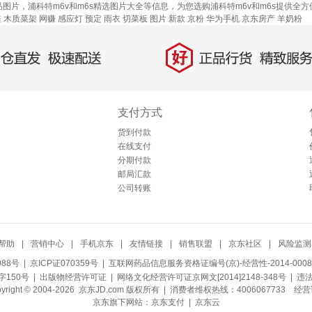
商品图片，浦科特m6v和m6s精选图片大全等信息，为您选购浦科特m6v和m6s提供
鞋
木质菜架
网赚
感应灯
预定
雨衣
切菜板
图片
新款
京粉
华为手机
京东房产
羊奶粉
好
直发，极速配送
正品行货，精致服务
支付方式
货到付款
在线支付
分期付款
邮局汇款
公司转账
帮助
|
营销中心
|
手机京东
|
友情链接
|
销售联盟
|
京东社区
|
风险监测
088号
| 京ICP证070359号 |
互联网药品信息服务资格证编号(京)-经营性-2014-0008
150号 |
出版物经营许可证
|
网络文化经营许可证京网文[2014]2148-348号
| 违
pyright © 2004-2026 京东JD.com 版权所有 | 消费者维权热线：4006067733
经营
京东旗下网站：
京东支付
|
京东云