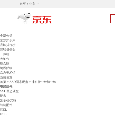
◇
送至：
北京
全部分类
京东知识库
品牌排行榜
普联摄像头
一体机
收纳包
键盘贴
键帽贴纸
京东美术馆
当前位置：
首页
>
SSD固态硬盘
> 浦科特m6v和m6s
电脑组件:
SSD固态硬盘
硬盘
刻录机/光驱
装机配件
接口:
USB