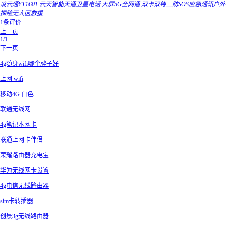
凌云通YT1601 云天智能天通卫星电话 大屏5G全网通 双卡双待三防SOS应急通讯户外
探险无人区救援
1条评价
上一页
1/1
下一页
4g随身wifi哪个牌子好
上网 wifi
移动4G 白色
联通无线网
4g笔记本网卡
联通上网卡伴侣
荣耀路由器充电宝
华为无线网卡设置
4g电信无线路由器
sim卡转插器
创景3g无线路由器