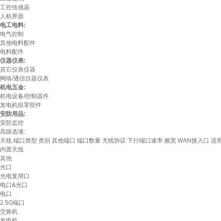
工控传感器
人机界面
电工电料:
电气控制
其他电料配件
电料配件
仪器仪表:
其它仪表仪器
网络/通信仪器仪表
机电五金:
机电设备/控制器件
发电机组零部件
安防用品:
安防监控
高级选项:
天线
端口类型
类别
其他端口
端口数量
无线协议
下行端口速率
频宽
WAN接入口
适
内置天线
其他
光口
光电复用口
电口&光口
电口
2.5G端口
交换机
发电机