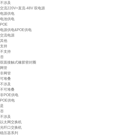
不涉及
交流220V+直流-48V 双电源
电源供电
电池供电
POE
电源供电&POE供电
交流电源
其他
支持
不支持
否
双面接触式橡胶密封圈
网管
非网管
可堆叠
不涉及
不可堆叠
非POE供电
POE供电
是
否
不涉及
以太网交换机
光纤口交换机
稳压器系列