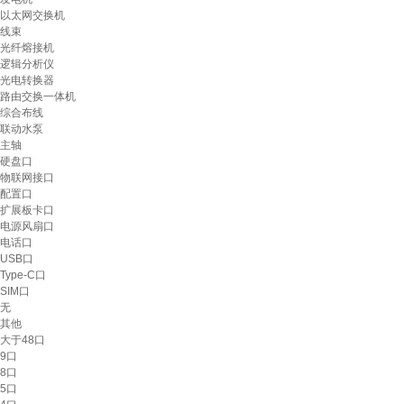
以太网交换机
线束
光纤熔接机
逻辑分析仪
光电转换器
路由交换一体机
综合布线
联动水泵
主轴
硬盘口
物联网接口
配置口
扩展板卡口
电源风扇口
电话口
USB口
Type-C口
SIM口
无
其他
大于48口
9口
8口
5口