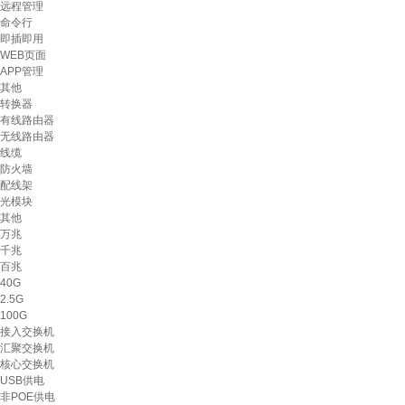
远程管理
命令行
即插即用
WEB页面
APP管理
其他
转换器
有线路由器
无线路由器
线缆
防火墙
配线架
光模块
其他
万兆
千兆
百兆
40G
2.5G
100G
接入交换机
汇聚交换机
核心交换机
USB供电
非POE供电