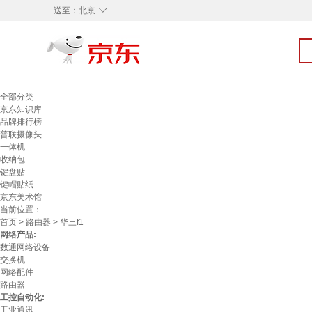
◇
送至：
北京
全部分类
京东知识库
品牌排行榜
普联摄像头
一体机
收纳包
键盘贴
键帽贴纸
京东美术馆
当前位置：
首页
>
路由器
> 华三f1
网络产品:
数通网络设备
交换机
网络配件
路由器
工控自动化:
工业通讯