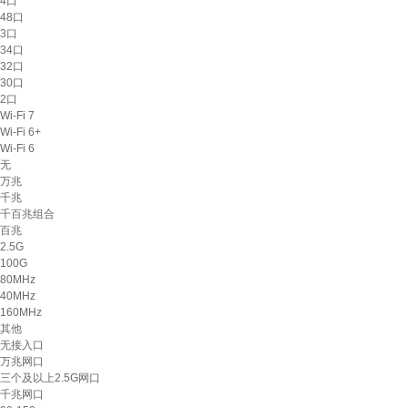
4口
48口
3口
34口
32口
30口
2口
Wi-Fi 7
Wi-Fi 6+
Wi-Fi 6
无
万兆
千兆
千百兆组合
百兆
2.5G
100G
80MHz
40MHz
160MHz
其他
无接入口
万兆网口
三个及以上2.5G网口
千兆网口