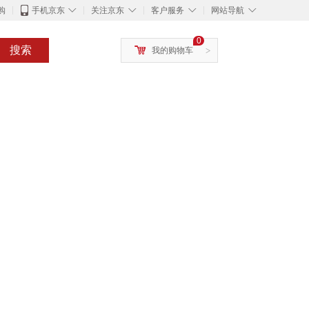
◇
◇
◇
◇
购
手机京东
关注京东
客户服务
网站导航
0
搜索
我的购物车
>