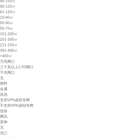
90-150㎡
90-120㎡
61-120㎡
15-60㎡
50-90㎡
50-70㎡
151-200㎡
201-300㎡
121-150㎡
301-400㎡
>400㎡
万兆网口
三个及以上2.5G网口
千兆网口
无
塑料
金属
其他
支持VPN虚拟专网
不支持VPN虚拟专网
迅游
腾讯
雷神
无
光口