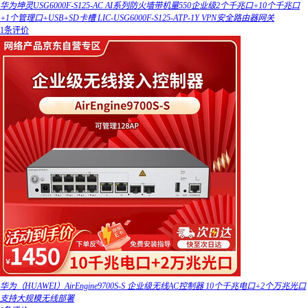
华为坤灵USG6000F-S125-AC AI系列防火墙带机量550企业级2个千兆口+10个千兆口
+1个管理口+USB+SD卡槽 LIC-USG6000F-S125-ATP-1Y VPN安全路由器网关
1条评价
华为（HUAWEI）AirEngine9700S-S 企业级无线AC控制器 10个千兆电口+2个万兆光口
支持大规模无线部署