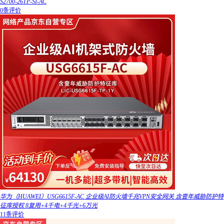
S2700-26TP-SI-AC
0条评价
华为（HUAWEI）USG6615F-AC 企业级AI防火墙千兆VPN安全网关 含壹年威胁防护特
征库授权 8复用+4千电+4千光+6万光
11条评价