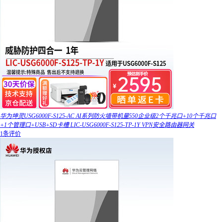
华为坤灵USG6000F-S125-AC AI系列防火墙带机量550企业级2个千兆口+10个千兆口
+1个管理口+USB+SD卡槽 LIC-USG6000F-S125-TP-1Y VPN安全路由器网关
1条评价