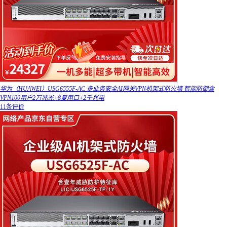
华为（HUAWEI）USG6555F-AC 多业务安全AI网关VPN机架式防火墙 智能防御含
VPN100用户2万兆光+8复用口+2千兆电
11条评价