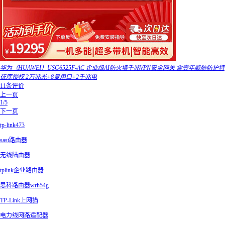
华为（HUAWEI）USG6525F-AC 企业级AI防火墙千兆VPN安全网关 含壹年威胁防护特
征库授权 2万兆光+8复用口+2千兆电
11条评价
上一页
1/5
下一页
tp-link473
sast路由器
无线陆由器
tplink企业路由器
思科路由器wrh54g
TP-Link上网猫
电力线网路适配器