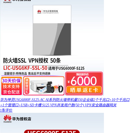
华为坤灵USG6000F-S125-AC AI系列防火墙带机量550企业级2个千兆口+10个千兆口
+1个管理口+USB+SD卡槽 S125 VPN并发用户数(50个) VPN安全路由器网关
1条评价