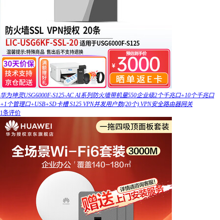
华为坤灵USG6000F-S125-AC AI系列防火墙带机量550企业级2个千兆口+10个千兆口
+1个管理口+USB+SD卡槽 S125 VPN并发用户数(20个) VPN安全路由器网关
1条评价