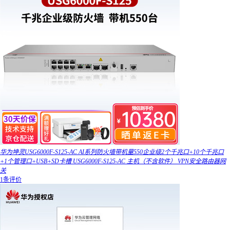
华为坤灵USG6000F-S125-AC AI系列防火墙带机量550企业级2个千兆口+10个千兆口
+1个管理口+USB+SD卡槽 USG6000F-S125-AC 主机（不含软件） VPN安全路由器网
关
1条评价