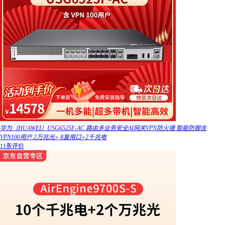
华为（HUAWEI）USG6525F-AC 路由多业务安全AI网关VPN防火墙 智能防御含
VPN100用户 2万兆光+ 8复用口+2千兆电
11条评价