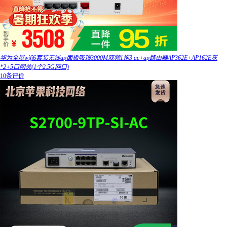
华为全屋wifi6套装无线ap面板吸顶3000M双频1拖3 ac+ap路由器AP362E+AP162E灰
*2+5口网关(1个2.5G网口)
10条评价