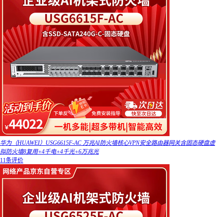
华为（HUAWEI）USG6615F-AC 万兆AI防火墙核心VPN安全路由器网关含固态硬盘虚
拟防火墙8复用+4千电+4千光+6万兆光
11条评价