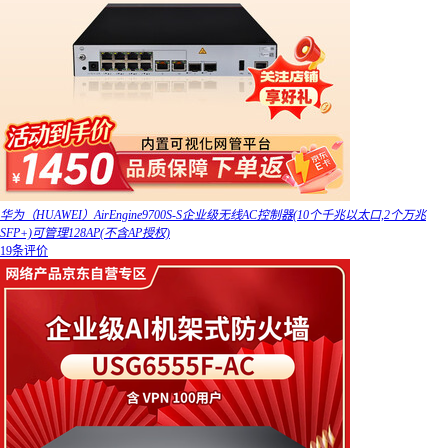
华为（HUAWEI）AirEngine9700S-S企业级无线AC控制器(10个千兆以太口,2个万兆
SFP+)可管理128AP(不含AP授权)
19条评价