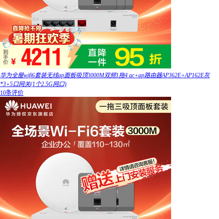
华为全屋wifi6套装无线ap面板吸顶3000M双频1拖4 ac+ap路由器AP362E+AP162E灰
*3+5口网关(1个2.5G网口)
10条评价