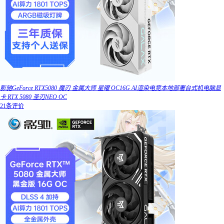
影驰GeForce RTX5080 魔刃 金属大师 星曜 OC16G AI渲染电竞本地部署台式机电脑显
卡 RTX 5080 圣刃NEO OC
21条评价