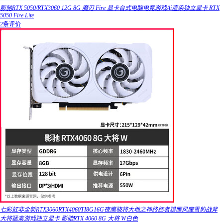
影驰RTX 5050/RTX3060 12G 8G 魔刃 Fire 显卡台式电脑电竞游戏Ai渲染独立显卡 RTX
5050 Fire Lite
2条评价
七彩虹非全新RTX3060RTX4060TI8G16G夜鹰骁将大地之神终结者猎鹰风魔雪豹战斧
大将猛禽游戏独立显卡 影驰RTX 4060 8G 大将 W白色