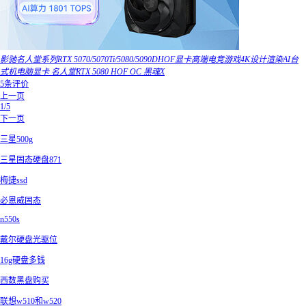
影驰名人堂系列RTX 5070/5070Ti/5080/5090DHOF显卡高端电竞游戏4K设计渲染AI台
式机电脑显卡 名人堂RTX 5080 HOF OC 黑魂X
5条评价
上一页
1/5
下一页
三星500g
三星固态硬盘871
梅捷ssd
必恩威固态
n550s
戴尔硬盘光驱位
16g硬盘多钱
西数黑盘购买
联想w510和w520