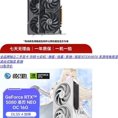
全品牌独立二手显卡 华硕/七彩虹 / 微星 / 技嘉 / 影驰 / 铭瑄 RTX30/40/50 系游戏电竞渲
染台式独显 影驰
19条评价