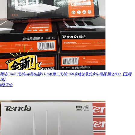
腾达F3mini无线wifi路由器N318家用三天线n300穿墙信号放大中继器 腾达N30【送网
线】
0条评价