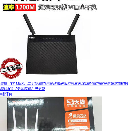
普联（TP-LINK）二手TP886N无线路由器出租房三天线450M家用宿舍高速穿墙WIFI
腾达AC9【千兆双频】带支架
0条评价