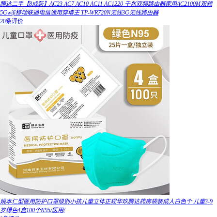
腾达二手【8成新】AC23 AC7 AC10 AC11 AC1220 千兆双频路由器家用AC2100M双频
5Gwifi移动联通电信通用穿墙王 TP-WR720N无线3G无线路由器
20条评价
姚本仁型医用防护口罩级别小孩儿童立体正规华玖腾达药房袋装成人白色个 儿童3-9
岁绿色4盒100个N95/医用/