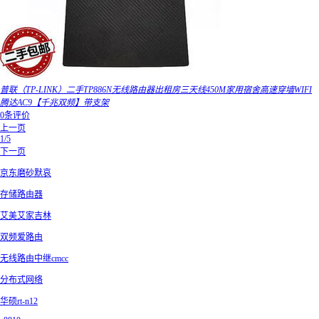
普联（TP-LINK）二手TP886N无线路由器出租房三天线450M家用宿舍高速穿墙WIFI
腾达AC9【千兆双频】带支架
0条评价
上一页
1/5
下一页
京东磨砂默哀
存储路由器
艾美艾家吉林
双频爱路由
无线路由中继cmcc
分布式网络
华硕rt-n12