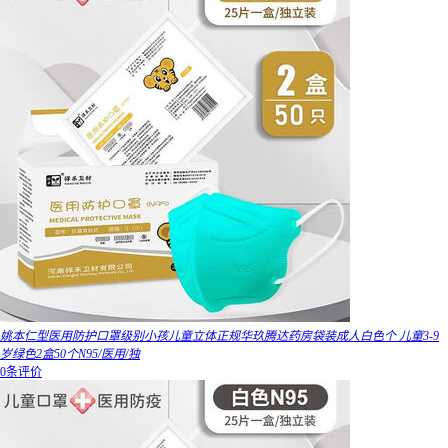
姚本仁型医用防护口罩级别小孩儿童立体正规华玖腾达药房袋装成人白色个 儿童3-9
岁绿色2盒50个N95/医用/独
0条评价