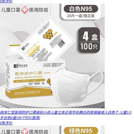
0条评价
姚本仁型医用防护口罩级别小孩儿童立体正规华玖腾达药房袋装成人白色个 儿童3-9
岁白色4盒100个N95/医用/
0条评价