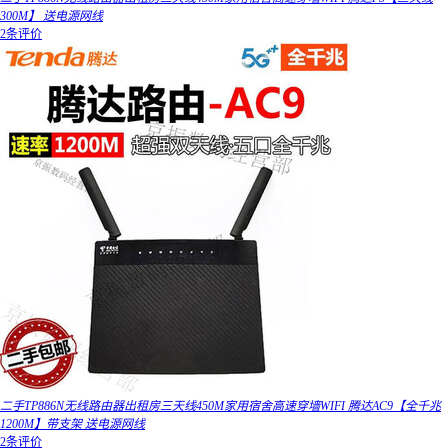
300M】 送电源网线
2条评价
二手TP886N无线路由器出租房三天线450M家用宿舍高速穿墙WIFI 腾达AC9【全千兆
1200M】带支架 送电源网线
2条评价