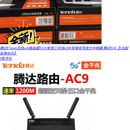
腾达F3mini无线wifi路由器N318家用三天线n300穿墙信号放大中继器 腾达N30【3台起
批单台价】
0条评价