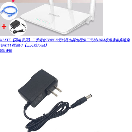
NAXTE【闪电发货】二手清仓TP886N无线路由器出租房三天线450M家用宿舍高速穿
墙WIFI 腾达F3【三天线300M】
0条评价