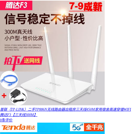
普联（TP-LINK）二手TP886N无线路由器出租房三天线450M家用宿舍高速穿墙WIFI
腾达F3【三天线300M】
0条评价