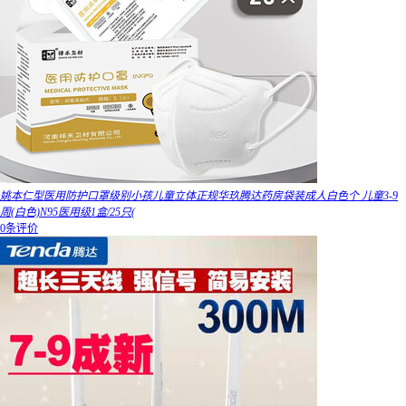
姚本仁型医用防护口罩级别小孩儿童立体正规华玖腾达药房袋装成人白色个 儿童3-9
周(白色)N95医用级1盒/25只(
0条评价