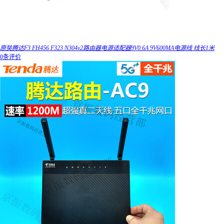
原奘腾达F3 FH456 F323 N304v2路由器电源适配器9V0.6A 9V600MA电源线 线长1米
0条评价