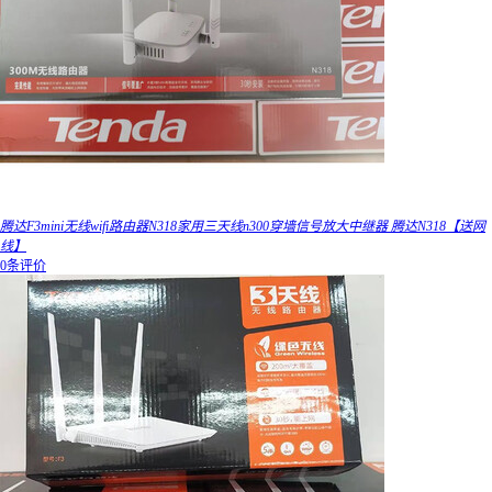
腾达F3mini无线wifi路由器N318家用三天线n300穿墙信号放大中继器 腾达N318【送网
线】
0条评价