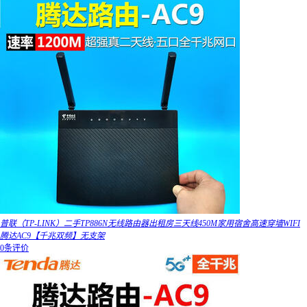
普联（TP-LINK）二手TP886N无线路由器出租房三天线450M家用宿舍高速穿墙WIFI
腾达AC9【千兆双频】无支架
0条评价