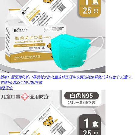
姚本仁型医用防护口罩级别小孩儿童立体正规华玖腾达药房袋装成人白色个 儿童3-9
岁绿色1盒25个N95/医用/独
0条评价