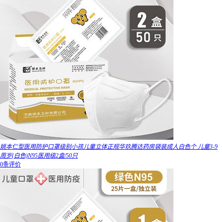
姚本仁型医用防护口罩级别小孩儿童立体正规华玖腾达药房袋装成人白色个 儿童3-9
周岁(白色)N95医用级2盒/50只
0条评价