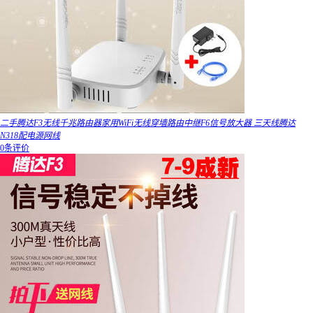
二手腾达F3无线千兆路由器家用WiFi无线穿墙路由中继F6信号放大器 三天线腾达
N318配电源网线
0条评价