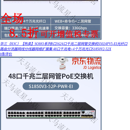
华三（H3C）【热卖】SOHO系列8口1624口千兆二层网管交换机S5024PV5-EI光纤口
路由分流器网线分线器网络扩展集 48口千兆电+4个万兆光口S1850V2-52X
0条评价