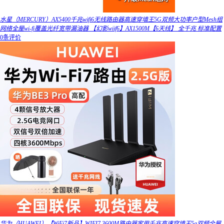
水星（MERCURY）AX5400千兆wifi6无线路由器高速穿墙王5G双频大功率户型Mesh组
网络全屋wi-fi覆盖光纤宽带漏油器 【幻影wiif6】AX1500M【6天线】 全千兆 标准配置
0条评价
华为（HUAWEI）【WiFi7新品】WIFI7 3600M路由器家用千兆高速穿墙王5g双频全屋