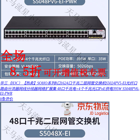
华三（H3C）【热卖】SOHO系列8口1624口千兆二层网管交换机S5024PV5-EI光纤口
路由分流器网线分线器网络扩展集 48口千兆电+4个千兆光口PoE供电395W S5048PV6-
EI-PWR
0条评价