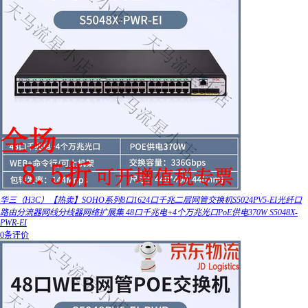
华三（H3C）【热卖】SOHO系列8口1624口千兆二层网管交换机S5024PV5-EI光纤口
路由分流器网线分线器网络扩展集 48口千兆电+4个万兆光口PoE供电370W S5048X-
PWR-EI
0条评价