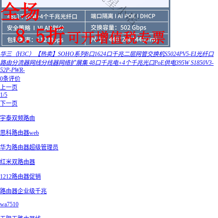
华三（H3C）【热卖】SOHO系列8口1624口千兆二层网管交换机S5024PV5-EI光纤口
路由分流器网线分线器网络扩展集 48口千兆电+4个千兆光口PoE供电395W S1850V3-
52P-PWR-
0条评价
上一页
1/5
下一页
宇泰双频路由
思科路由器web
华为路由器超级管理员
红米双路由器
1212路由器促销
路由器企业级千兆
wa7510