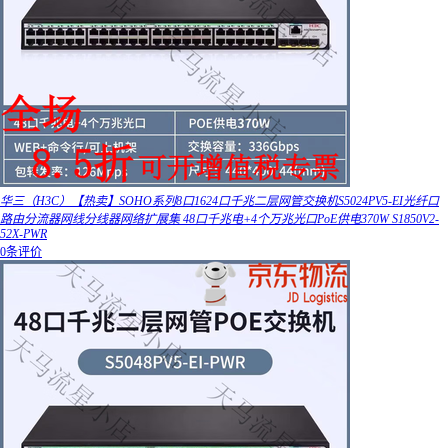
华三（H3C）【热卖】SOHO系列8口1624口千兆二层网管交换机S5024PV5-EI光纤口
路由分流器网线分线器网络扩展集 48口千兆电+4个万兆光口PoE供电370W S1850V2-
52X-PWR
0条评价