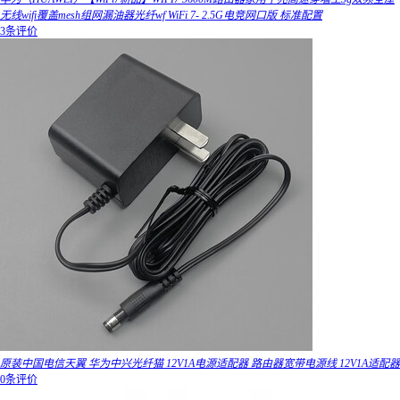
无线wifi覆盖mesh组网漏油器光纤wf WiFi 7- 2.5G电竞网口版 标准配置
3条评价
原装中国电信天翼 华为中兴光纤猫 12V1A电源适配器 路由器宽带电源线 12V1A适配器
0条评价