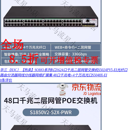
华三（H3C）【热卖】SOHO系列8口1624口千兆二层网管交换机S5024PV5-EI光纤口
路由分流器网线分线器网络扩展集 48口千兆电+4个万兆光口S5048X-EI
0条评价