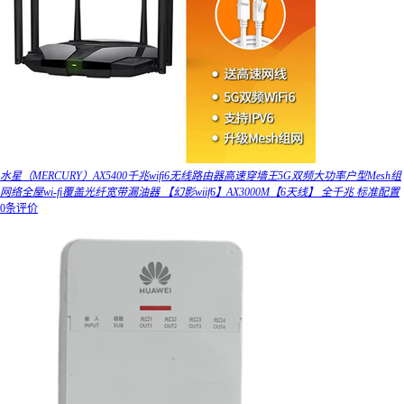
水星（MERCURY）AX5400千兆wifi6无线路由器高速穿墙王5G双频大功率户型Mesh组
网络全屋wi-fi覆盖光纤宽带漏油器 【幻影wiif6】AX3000M【6天线】 全千兆 标准配置
0条评价