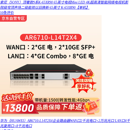
索尼（SONY）顶奢款9系K-65XR90 65英寸电视Mini LED 4K超高清智能网络电视机影
院级穹顶声场二级能效以旧换新 65英寸 K-65XR90【单机】
10条评价
华为（HUAWEI）AR6710-L14T2X4企业路由器WAN口2千兆电口+2万兆光口 LAN口4千
兆复用口+8千兆电口