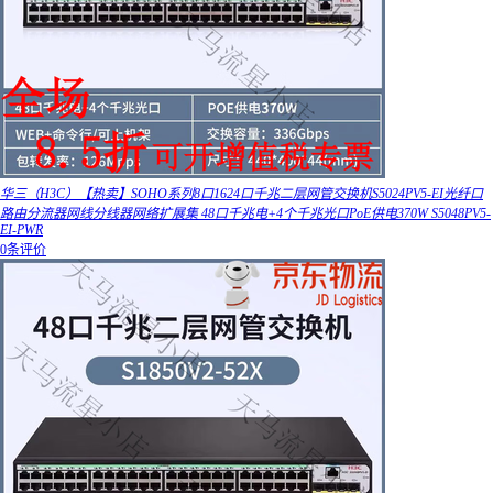
华三（H3C）【热卖】SOHO系列8口1624口千兆二层网管交换机S5024PV5-EI光纤口
路由分流器网线分线器网络扩展集 48口千兆电+4个千兆光口PoE供电370W S5048PV5-
EI-PWR
0条评价