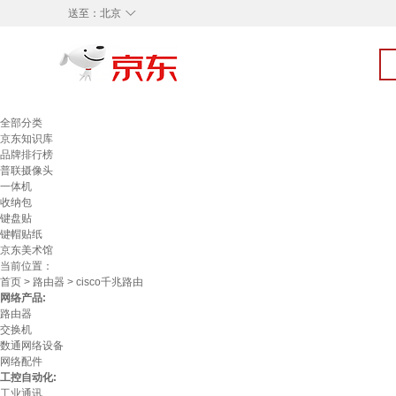
◇
送至：
北京
全部分类
京东知识库
品牌排行榜
普联摄像头
一体机
收纳包
键盘贴
键帽贴纸
京东美术馆
当前位置：
首页
>
路由器
> cisco千兆路由
网络产品:
路由器
交换机
数通网络设备
网络配件
工控自动化:
工业通讯