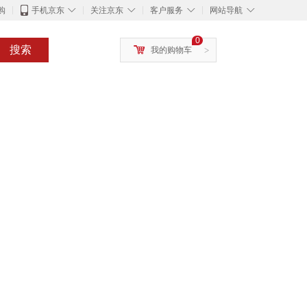
◇
◇
◇
◇
购
手机京东
关注京东
客户服务
网站导航
0
搜索
我的购物车
>