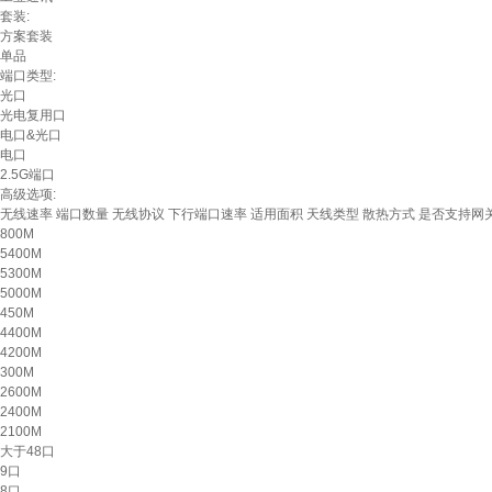
套装:
方案套装
单品
端口类型:
光口
光电复用口
电口&光口
电口
2.5G端口
高级选项:
无线速率
端口数量
无线协议
下行端口速率
适用面积
天线类型
散热方式
是否支持网
800M
5400M
5300M
5000M
450M
4400M
4200M
300M
2600M
2400M
2100M
大于48口
9口
8口