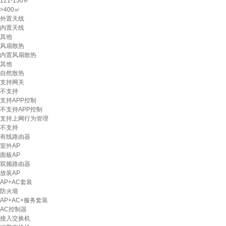
121-150㎡
>400㎡
外置天线
内置天线
其他
风扇散热
内置风扇散热
其他
自然散热
支持网关
不支持
支持APP控制
不支持APP控制
支持上网行为管理
不支持
有线路由器
室外AP
面板AP
双频路由器
放装AP
AP+AC套装
防火墙
AP+AC+服务套装
AC控制器
接入交换机