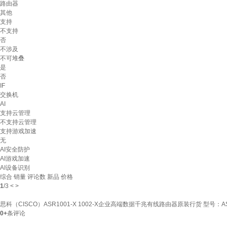
路由器
其他
支持
不支持
否
不涉及
不可堆叠
是
否
IF
交换机
AI
支持云管理
不支持云管理
支持游戏加速
无
AI安全防护
AI游戏加速
AI设备识别
综合
销量
评论数
新品
价格
1
/
3
<
>
思科（CISCO）ASR1001-X 1002-X企业高端数据千兆有线路由器原装行货 型号：ASR
0+
条评论