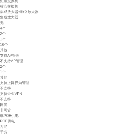
汇聚交换机
核心交换机
集成放大器+独立放大器
集成放大器
无
4个
2个
1个
16个
其他
支持AP管理
不支持AP管理
2个
1个
其他
支持上网行为管理
不支持
支持企业VPN
不支持
网管
非网管
非POE供电
POE供电
万兆
千兆