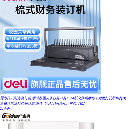
得力梳式财务装订机 手动胶圈夹条打孔21孔A3A4纸文件档案标书封面打孔机10孔夹
条会计凭证打孔装订器 3871【可打21孔/4孔、单次12张】
22条评价