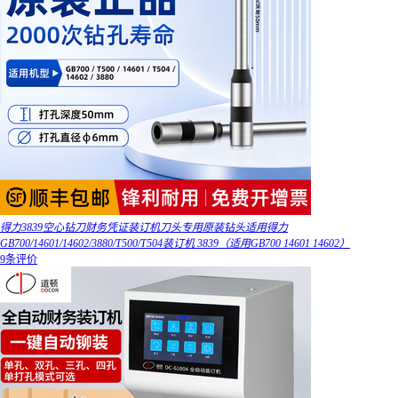
得力3839空心钻刀财务凭证装订机刀头专用原装钻头适用得力
GB700/14601/14602/3880/T500/T504装订机 3839（适用GB700 14601 14602）
9条评价