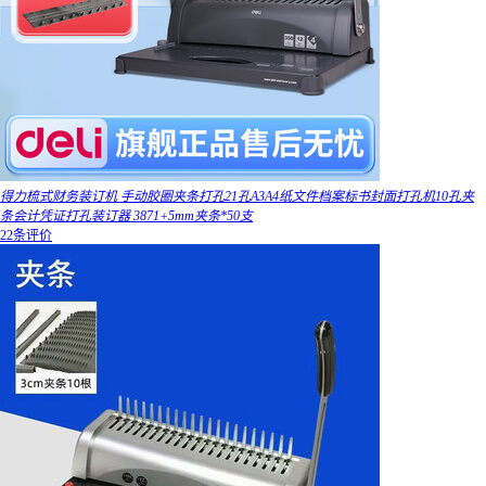
得力梳式财务装订机 手动胶圈夹条打孔21孔A3A4纸文件档案标书封面打孔机10孔夹
条会计凭证打孔装订器 3871+5mm夹条*50支
22条评价