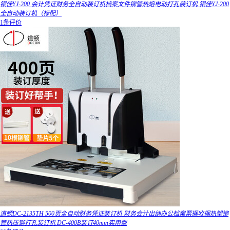
银佳YJ-200 会计凭证财务全自动装订机档案文件铆管热熔电动打孔装订机 银佳YJ-200
全自动装订机（标配）
1条评价
道顿DC-2135TH 500页全自动财务凭证装订机 财务会计出纳办公档案票据收据热塑铆
管热压铆打孔装订机 DC-400B装订40mm实用型