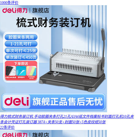
1000条评价
得力梳式财务装订机 手动胶圈夹条打孔21孔A3A4纸文件档案标书封面打孔机10孔夹
条会计凭证打孔装订器 3874+夹条50支+封面50张+5色皮纹纸50张
22条评价