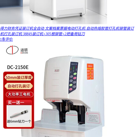
得力财务凭证装订机全自动 文案档案票据电动打孔机 自动热熔胶管打孔机铆管装订
机打孔装订机 3884S装订机+305根铆管+2把备用钻刀
1条评价