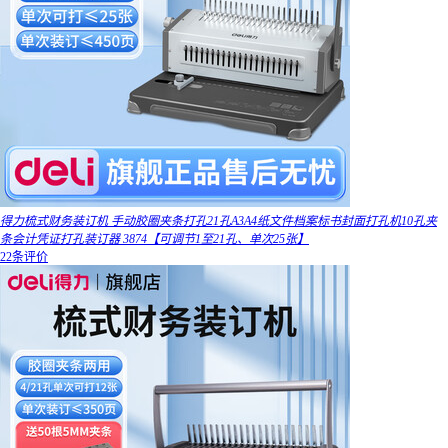
得力梳式财务装订机 手动胶圈夹条打孔21孔A3A4纸文件档案标书封面打孔机10孔夹
条会计凭证打孔装订器 3874【可调节1至21孔、单次25张】
22条评价