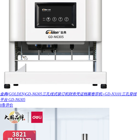
金典(GOLDEN)GD-N6305三孔线式装订机财务凭证档案卷宗机+GD-N3101三孔穿线
平台 GD-N6305
0条评价