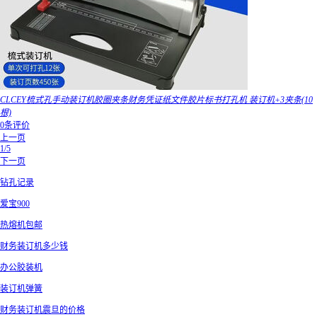
CLCEY梳式孔手动装订机胶圈夹条财务凭证纸文件胶片标书打孔机 装订机+3夹条(10
根)
0条评价
上一页
1/5
下一页
钻孔记录
爱宝900
热熔机包邮
财务装订机多少钱
办公胶装机
装订机弹簧
财务装订机震旦的价格