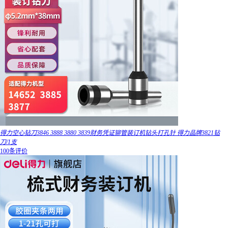
得力空心钻刀3846 3888 3880 3839财务凭证铆管装订机钻头打孔针 得力品牌3821钻
刀/1支
100条评价