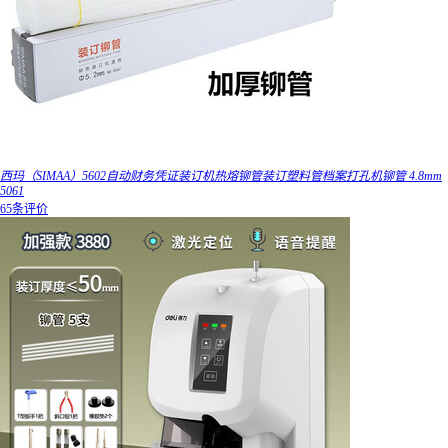
西玛（SIMAA）5602自动财务凭证装订机热熔铆管装订塑料管档案打孔机铆管 4.8mm
5061
65条评价