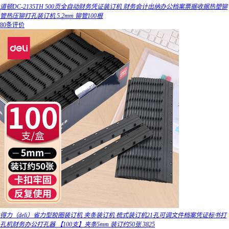
道顿DC-2135TH 500页全自动财务凭证装订机 财务会计出纳办公档案票据收据热塑铆
管热压铆打孔装订机 5.2mm 铆管100根
80条评价
得力（deli）省力型胶圈装订机 夹条装订机 梳式装订机21孔可调文件档案凭证标书打
孔机财务办公打孔器 【100支】夹条5mm 装订约50张 3825