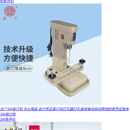
80条评价
云广368装订机 办公用品 会计凭证装订机打孔器打孔装线电动自动带线财务凭证账本
368装订机
200条评价