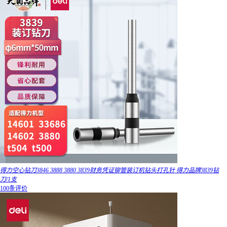
得力空心钻刀3846 3888 3880 3839财务凭证铆管装订机钻头打孔针 得力品牌3839钻
刀/1支
100条评价