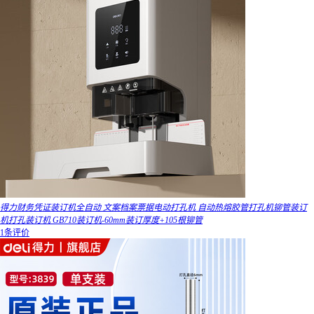
得力财务凭证装订机全自动 文案档案票据电动打孔机 自动热熔胶管打孔机铆管装订
机打孔装订机 GB710装订机-60mm装订厚度+105根铆管
1条评价