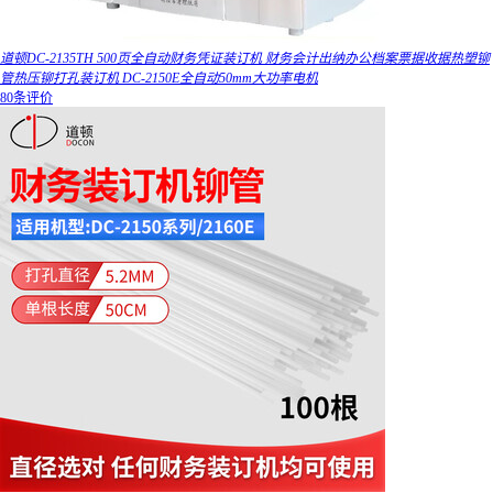
道顿DC-2135TH 500页全自动财务凭证装订机 财务会计出纳办公档案票据收据热塑铆
管热压铆打孔装订机 DC-2150E全自动50mm大功率电机
80条评价