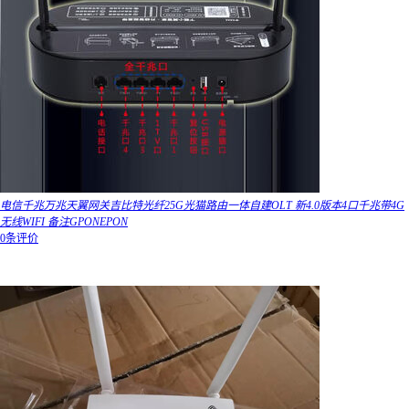
电信千兆万兆天翼网关吉比特光纤25G光猫路由一体自建OLT 新4.0版本4口千兆带4G
无线WIFI 备注GPONEPON
0条评价