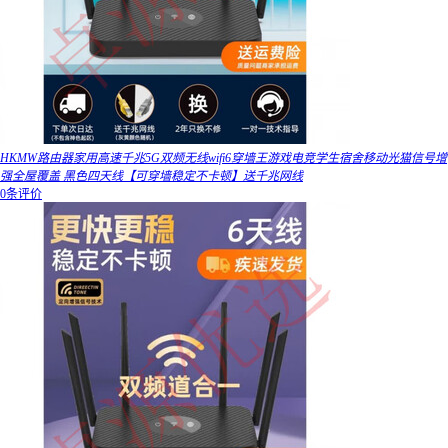
HKMW路由器家用高速千兆5G双频无线wifi6穿墙王游戏电竞学生宿舍移动光猫信号增
强全屋覆盖 黑色四天线【可穿墙稳定不卡顿】送千兆网线
0条评价