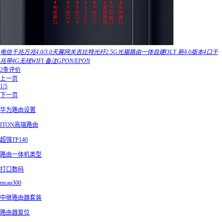
电信千兆万兆4.0/3.0天翼网关吉比特光纤2.5G光猫路由一体自建OLT 新4.0版本4口千
兆带4G无线WIFI 备注GPON/EPON
2条评价
上一页
1/5
下一页
华为路由设置
ITON高端路由
超强TP140
路由一体机类型
打口数码
mcap300
中继路由器套装
路由器复位