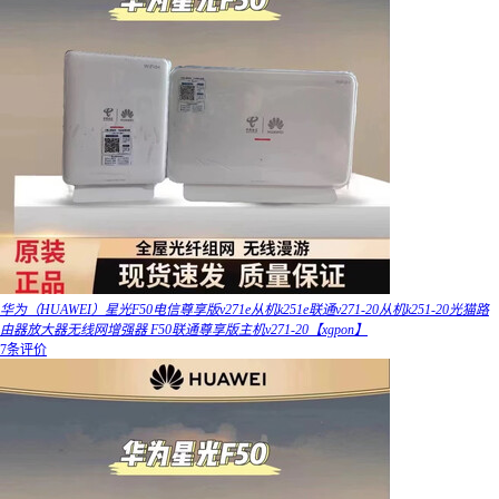
华为（HUAWEI）星光F50电信尊享版v271e从机k251e联通v271-20从机k251-20光猫路
由器放大器无线网增强器 F50联通尊享版主机v271-20【xgpon】
7条评价