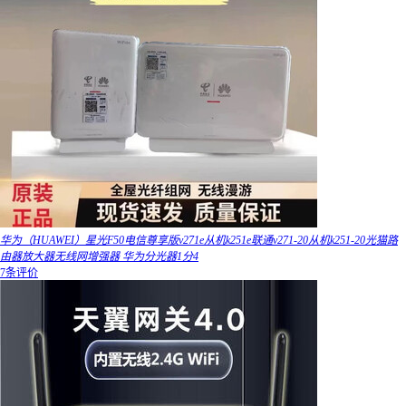
华为（HUAWEI）星光F50电信尊享版v271e从机k251e联通v271-20从机k251-20光猫路
由器放大器无线网增强器 华为分光器1分4
7条评价