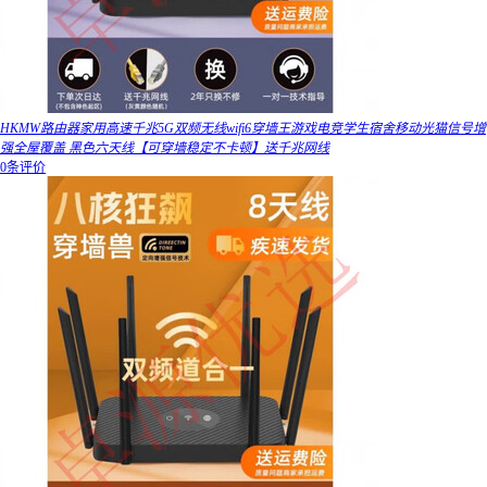
HKMW路由器家用高速千兆5G双频无线wifi6穿墙王游戏电竞学生宿舍移动光猫信号增
强全屋覆盖 黑色六天线【可穿墙稳定不卡顿】送千兆网线
0条评价