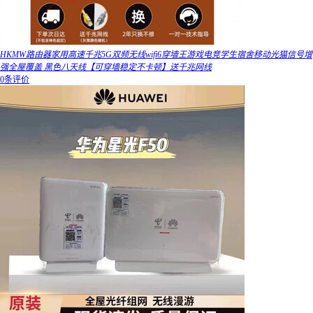
HKMW路由器家用高速千兆5G双频无线wifi6穿墙王游戏电竞学生宿舍移动光猫信号增
强全屋覆盖 黑色八天线【可穿墙稳定不卡顿】送千兆网线
0条评价