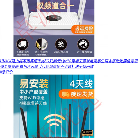
HKMW路由器家用高速千兆5G双频无线wifi6穿墙王游戏电竞学生宿舍移动光猫信号增
强全屋覆盖 白色六天线【可穿墙稳定不卡顿】送千兆网线
0条评价