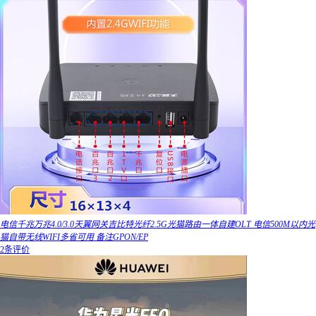
电信千兆万兆4.0/3.0天翼网关吉比特光纤2.5G光猫路由一体自建OLT 电信500M以内光
猫自带无线WIFI多省可用 备注GPON/EP
2条评价