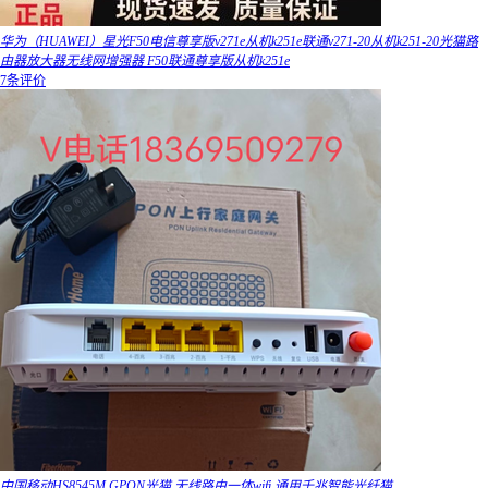
华为（HUAWEI）星光F50电信尊享版v271e从机k251e联通v271-20从机k251-20光猫路
由器放大器无线网增强器 F50联通尊享版从机k251e
7条评价
中国移动HS8545M GPON光猫 无线路由一体wifi 通用千兆智能光纤猫