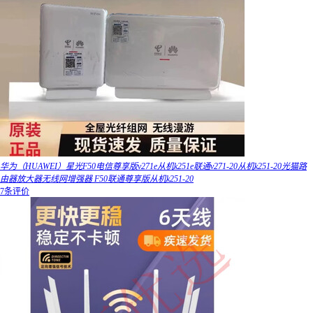
华为（HUAWEI）星光F50电信尊享版v271e从机k251e联通v271-20从机k251-20光猫路
由器放大器无线网增强器 F50联通尊享版从机k251-20
7条评价