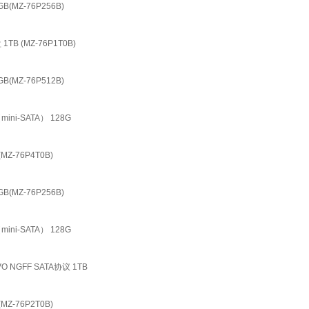
(MZ-76P256B)
B (MZ-76P1T0B)
(MZ-76P512B)
ini-SATA） 128G
Z-76P4T0B)
(MZ-76P256B)
ini-SATA） 128G
O NGFF SATA协议 1TB
Z-76P2T0B)