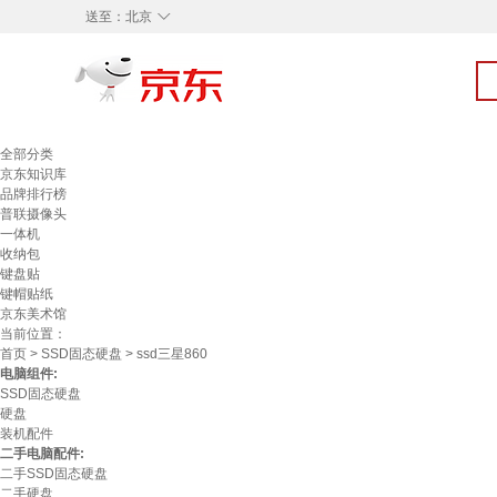
◇
送至：
北京
全部分类
京东知识库
品牌排行榜
普联摄像头
一体机
收纳包
键盘贴
键帽贴纸
京东美术馆
当前位置：
首页
>
SSD固态硬盘
> ssd三星860
电脑组件:
SSD固态硬盘
硬盘
装机配件
二手电脑配件:
二手SSD固态硬盘
二手硬盘