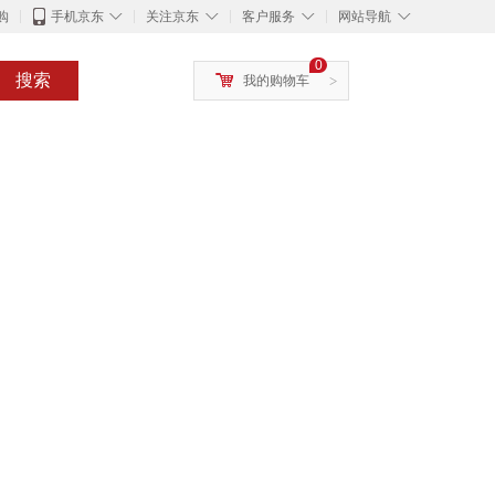
◇
◇
◇
◇
购
手机京东
关注京东
客户服务
网站导航
0
搜索
我的购物车
>