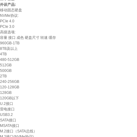
外设产品:
移动固态硬盘
NVMe协议:
PCIe 4.0
PCIe 3.0
高级选项:
容量
接口
成色
硬盘尺寸
转速
缓存
960GB-1TB
8TB及以上
4TB
480-512GB
512GB
500GB
2TB
240-256GB
120-128GB
128GB
120GB以下
U.2接口
雷电接口
USB3.2
SATA接口
MSATA接口
M.2接口（SATA总线）
M.2接口(NVMe协议)