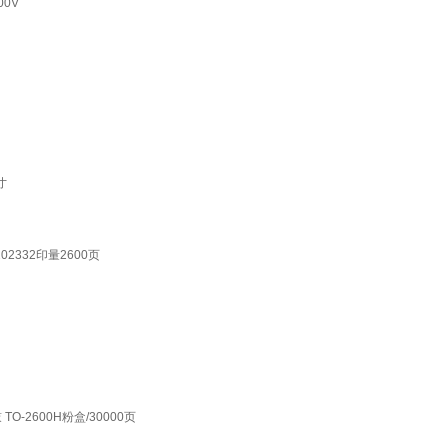
0V
寸
02332印量2600页
O-2600H粉盒/30000页