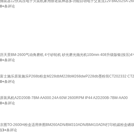
捕鼠器12伏高压电子灭鼠机家用除老鼠神器多功能自动电子交直流12v BM2025A-260
0+
条评论
历天景BM-2600气动角磨机 4寸砂轮机 砂光磨光抛光机100mm 408升级版银(按压)4
0+
条评论
富士施乐原装施乐P268b粉盒M228dbM228bM268dwP228db墨粉筒CT202332 CT2
0+
条评论
原装风机A2D200B-7BM-AA000.24A 60W 2600RPM IP44 A2D200B-7BM-AA00
0+
条评论
京图TO-2600H粉盒适用奔图BM260ADN/BM310ADN/BM410ADN打印机碳粉盒硒鼓 T
13+
条评论