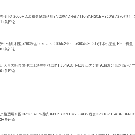
奔图TO-2600H原装粉盒硒鼓适用BM260ADN/BM410/BM420/BM310/BM270打印 
1+
条评论
安巨适用利盟e260粉盒Lexmarke260de260dne360de360dn打印机墨盒 E260粉盒
8+
条评论
历天景大吨位两件式压法兰扩张器m F1S4910H-4/28 出力分距91m液分离器 绿色4寸
0+
条评论
众格适用奔图BM265ADN硒鼓BM315ADN BM260ADN粉盒BM310 415ADN BM41
3+
条评论