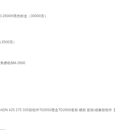
TO-2600H黑色粉盒（30000页）
（3500页）
角磨机BM-2600
0ADN 425 275 335鼓组件T02650墨盒TD2600套鼓 硒鼓 套鼓/成像鼓组件【