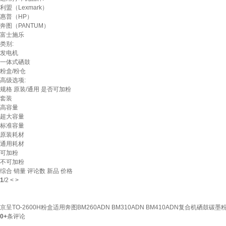
利盟（Lexmark）
惠普（HP）
奔图（PANTUM）
富士施乐
类别:
发电机
一体式硒鼓
粉盒/粉仓
高级选项:
规格
原装/通用
是否可加粉
套装
高容量
超大容量
标准容量
原装耗材
通用耗材
可加粉
不可加粉
综合
销量
评论数
新品
价格
1
/
2
<
>
京呈TO-2600H粉盒适用奔图BM260ADN BM310ADN BM410ADN复合机硒鼓碳墨粉
0+
条评论