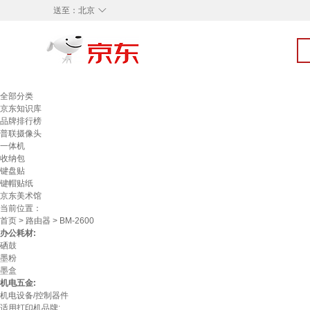
◇
送至：
北京
全部分类
京东知识库
品牌排行榜
普联摄像头
一体机
收纳包
键盘贴
键帽贴纸
京东美术馆
当前位置：
首页
>
路由器
> BM-2600
办公耗材:
硒鼓
墨粉
墨盒
机电五金:
机电设备/控制器件
适用打印机品牌: