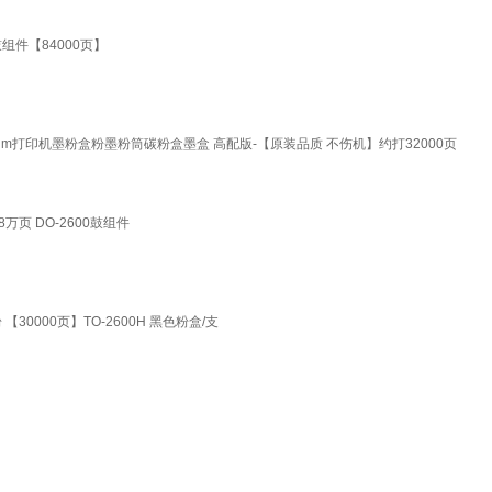
鼓组件【84000页】
0adn pantum打印机墨粉盒粉墨粉筒碳粉盒墨盒 高配版-【原装品质 不伤机】约打32000页
8万页 DO-2600鼓组件
【30000页】TO-2600H 黑色粉盒/支