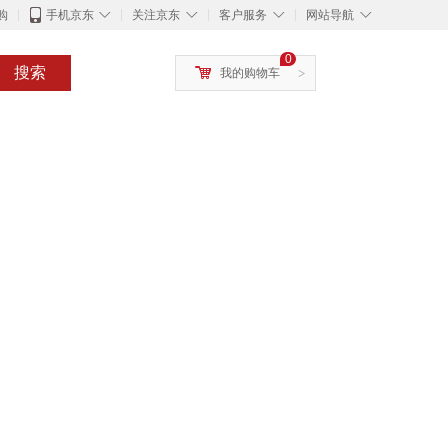
◇
◇
◇
◇
购
手机京东
关注京东
客户服务
网站导航
0
搜索
我的购物车
>