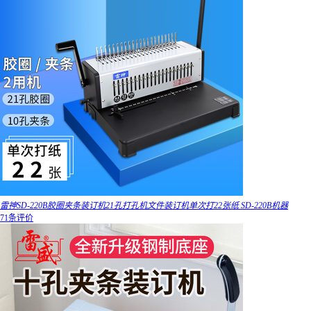
雷神SD-220B胶圈夹条装订机21孔打孔机文件装订机单次打22张纸 SD-220B机器
71条评价