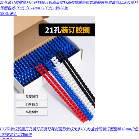
21孔装订胶圈塑料a4耗材装订机圆形塑料圈胶圈胶条梳式胶圈夹条黑白蓝红活页塑料
环圈包邮100支 白_14mm / 100支 / 装100张
500条评价
LYVIX装订胶圈打孔装订机装订耗材圆形装订夹条100支/盒合同装订圈塑料 10mm白色
100支装订页数60张