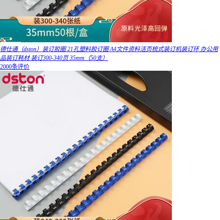
德仕通（dston）装订胶圈 21孔塑料胶订圈 A4文件资料活页梳式装订机装订环 办公用
品装订耗材 装订300-340页 35mm（50支）
2000条评价