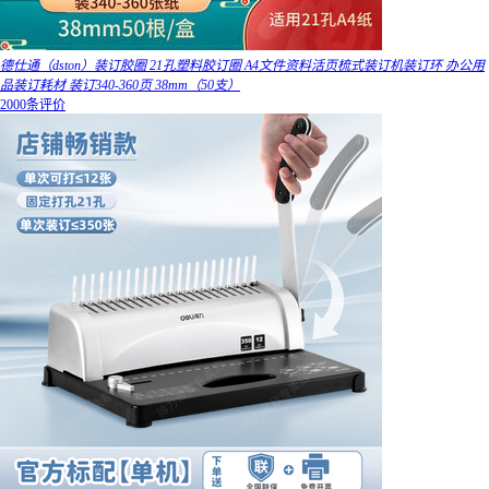
德仕通（dston）装订胶圈 21孔塑料胶订圈 A4文件资料活页梳式装订机装订环 办公用
品装订耗材 装订340-360页 38mm（50支）
2000条评价