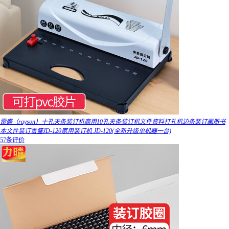
雷盛（rayson）十孔夹条装订机商用10孔夹条装订机文件资料打孔机边条装订画册书
本文件装订雷盛JD-120家用装订机 JD-120(全新升级单机器一台)
57条评价