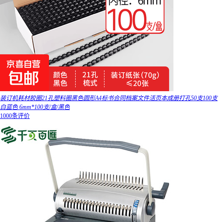
装订机耗材胶圈21孔塑料圈黑色圆形A4标书合同档案文件活页本成册打孔50支100支
白蓝色 6mm*100支/盒/黑色
1000条评价