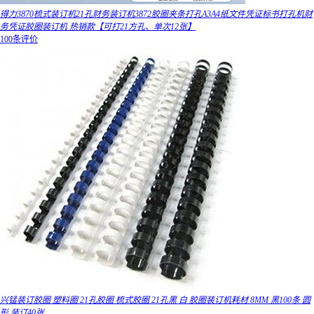
得力3870梳式装订机21孔财务装订机3872胶圈夹条打孔A3A4纸文件凭证标书打孔机财
务凭证胶圈装订机 热销款【可打21方孔、单次12张】
100条评价
兴锰装订胶圈 塑料圈 21孔胶圈 梳式胶圈 21孔黑 白 胶圈装订机耗材 8MM 黑100条 圆
形 装订40张