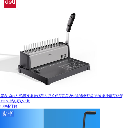
得力（deli）胶圈/夹条装订机 21孔文件打孔机 梳式财务装订机 3870 单次可打12张
3872s 单次可打15张
1000条评价