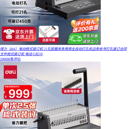
得力（deli）电动梳式装订机 21孔胶圈夹条两用全自动打孔机边条标书打孔装订合同
文件梳式装订机 电动 GB210
200000条评价