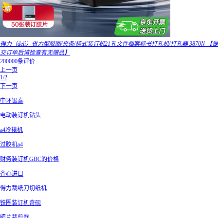
得力（deli）省力型胶圈/夹条/梳式装订机21孔文件档案标书打孔机/打孔器 3870N 【提
交订单后请检查有无赠品】
200000条评价
上一页
1/2
下一页
中环银泰
电动装订机钻头
a4冷裱机
过胶机a4
财务装订机GBC的价格
齐心进口
得力裁纸刀切纸机
铁圈装订机奇砚
照片裁剪器