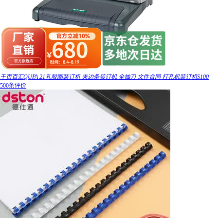
千页百汇QUPA 21孔胶圈装订机 夹边条装订机 全抽刀 文件合同 打孔机装订机S100
500条评价