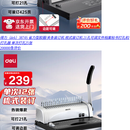
得力（deli）3874S 省力型胶圈/夹条装订机 梳式装订机 21孔可调文件档案标书打孔机/
打孔器 单次打孔25张
200000条评价