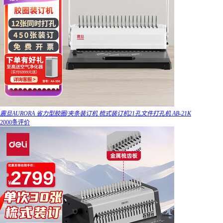
震旦AURORA 省力型胶圈/夹条装订机 梳式装订机21孔文件打孔机 AB-21K
2000条评价