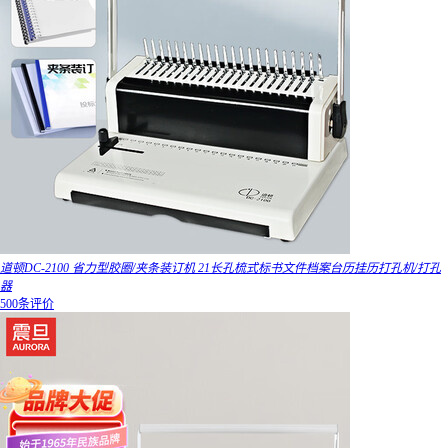
道顿DC-2100 省力型胶圈/夹条装订机 21长孔梳式标书文件档案台历挂历打孔机/打孔
器
500条评价