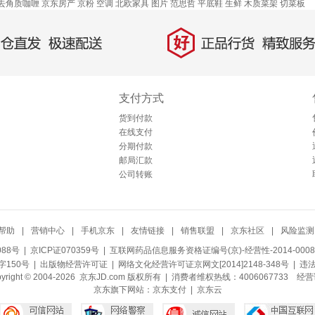
去角质咖喱
京东房产
京粉
空调
北欧家具
图片
范思哲
平底鞋
生鲜
木质菜架
切菜板
好
直发，极速配送
正品行货，精致服务
支付方式
货到付款
在线支付
分期付款
邮局汇款
公司转账
帮助
|
营销中心
|
手机京东
|
友情链接
|
销售联盟
|
京东社区
|
风险监测
088号
| 京ICP证070359号 |
互联网药品信息服务资格证编号(京)-经营性-2014-0008
150号 |
出版物经营许可证
|
网络文化经营许可证京网文[2014]2148-348号
| 违
pyright © 2004-2026 京东JD.com 版权所有 | 消费者维权热线：4006067733
经营
京东旗下网站：
京东支付
|
京东云