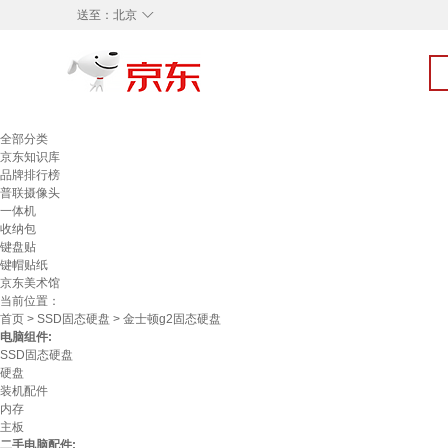
◇
送至：
北京
全部分类
京东知识库
品牌排行榜
普联摄像头
一体机
收纳包
键盘贴
键帽贴纸
京东美术馆
当前位置：
首页
>
SSD固态硬盘
> 金士顿g2固态硬盘
电脑组件:
SSD固态硬盘
硬盘
装机配件
内存
主板
二手电脑配件: