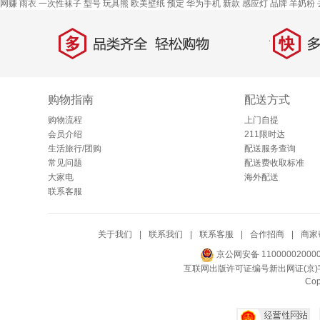
网赚
雨衣
一次性袜子
型号
玩具熊
欧美壁纸
预定
华为手机
新款
感应灯
品牌
羊奶粉
多
快
品类齐全，轻松购物
多仓
购物指南
配送方式
购物流程
上门自提
会员介绍
211限时达
生活旅行/团购
配送服务查询
常见问题
配送费收取标准
大家电
海外配送
联系客服
关于我们
|
联系我们
|
联系客服
|
合作招商
|
商家
京公网安备 11000002000
互联网出版许可证编号新出网证(京)字
Co