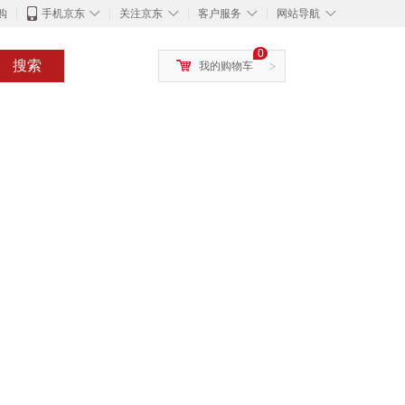
◇
◇
◇
◇
购
手机京东
关注京东
客户服务
网站导航
0
搜索
我的购物车
>