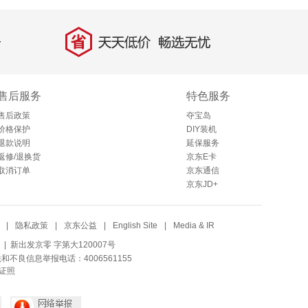
省
天天低价，畅选无忧
售后服务
特色服务
售后政策
夺宝岛
价格保护
DIY装机
退款说明
延保服务
返修/退换货
京东E卡
取消订单
京东通信
京东JD+
|
隐私政策
|
京东公益
|
English Site
|
Media & IR
| 新出发京零 字第大120007号
法和不良信息举报电话：4006561155
证照