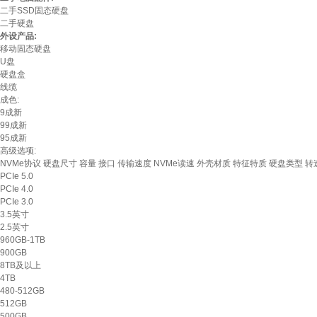
二手SSD固态硬盘
二手硬盘
外设产品:
移动固态硬盘
U盘
硬盘盒
线缆
成色:
9成新
99成新
95成新
高级选项:
NVMe协议
硬盘尺寸
容量
接口
传输速度
NVMe读速
外壳材质
特征特质
硬盘类型
转
PCIe 5.0
PCIe 4.0
PCIe 3.0
3.5英寸
2.5英寸
960GB-1TB
900GB
8TB及以上
4TB
480-512GB
512GB
500GB