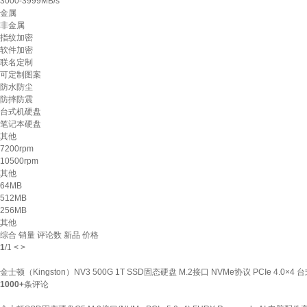
3000-3999MB/s
金属
非金属
指纹加密
软件加密
联名定制
可定制图案
防水防尘
防摔防震
台式机硬盘
笔记本硬盘
其他
7200rpm
10500rpm
其他
64MB
512MB
256MB
其他
综合
销量
评论数
新品
价格
1
/
1
<
>
金士顿（Kingston）NV3 500G 1T SSD固态硬盘 M.2接口 NVMe协议 PCIe 4.0×4 
1000+
条评论