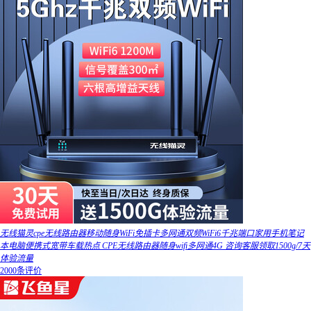
无线猫灵cpe无线路由器移动随身WiFi免插卡多网通双频WiFi6千兆端口家用手机笔记
本电脑便携式宽带车载热点 CPE无线路由器随身wifi多网通4G 咨询客服领取1500g/7天
体验流量
2000条评价