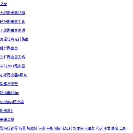
艾泰
无线路由器1300
网吧路由器千兆
无线路由器高通
思诺亿舟光纤路由
触屏路由器
光纤路由器无线
华为2811路由器
小米路由器4和3g
毅旅增高鞋
路由器100m
windows防火墙
路由器1t
来路流量
雅马哈钢琴
唇膏
坡跟鞋
人参
平板电脑
法拉利
水龙头
洗面奶
布艺沙发
蜂蜜
二胡