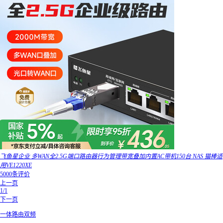
飞鱼星企业 多WAN全2.5G端口路由器行为管理带宽叠加内置AC带机150台 NAS 猫棒适
用VE1220XE
5000条评价
上一页
1/1
下一页
一体路由双频