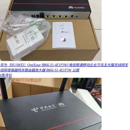
华为（HUAWEI）OptiXstar B866-S1-4E1P3W1电信联通移动企业万兆主光猫无线网无
线网增强器网关路由器放大器 B866-S1-4E1P3W 公版
0条评价