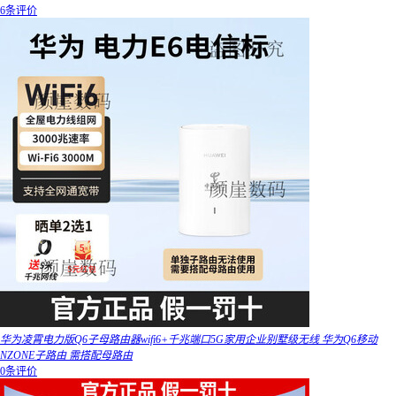
6条评价
华为凌霄电力版Q6子母路由器wifi6+千兆端口5G家用企业别墅级无线 华为Q6移动
NZONE子路由 需搭配母路由
0条评价