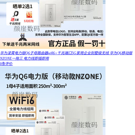
华为凌霄电力版Q6子母路由器wifi6+千兆端口5G家用企业别墅级无线 华为Q6移动版
NZONE一拖三 电力线即插即用
0条评价