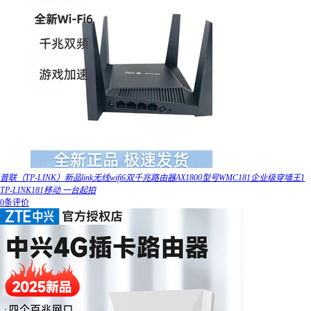
普联（TP-LINK）新品link无线wifi6双千兆路由器AX1800型号WMC181企业级穿墙王1
TP-LINK181移动 一台起拍
0条评价