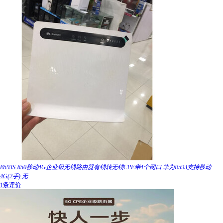
B593S-850移动4G企业级无线路由器有线转无线CPE带4个网口 华为B593支持移动
4G(2手) 无
1条评价