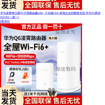
华为凌霄电力版Q6子母路由器wifi6+千兆端口5G家用企业别墅级无线 华为Q6移动
NZONE一拖一1
0条评价