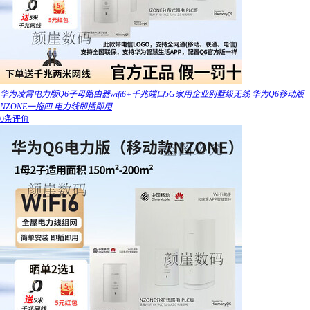
华为凌霄电力版Q6子母路由器wifi6+千兆端口5G家用企业别墅级无线 华为Q6移动版
NZONE一拖四 电力线即插即用
0条评价