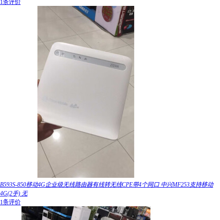
1条评价
B593S-850移动4G企业级无线路由器有线转无线CPE带4个网口 中兴MF253支持移动
4G(2手) 无
1条评价