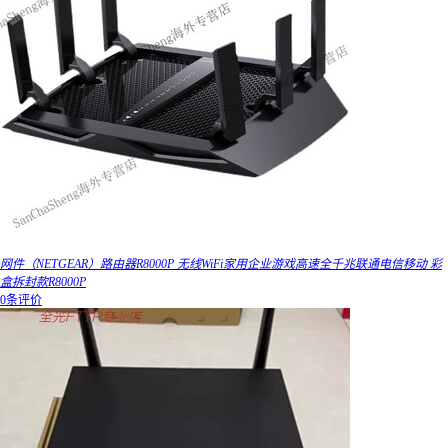
网件（NETGEAR）路由器R8000P 无线WiFi家用企业游戏高速全千兆联通电信移动 彩
盒拆封款R8000P
0条评价