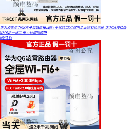
华为凌霄电力版Q6子母路由器wifi6+千兆端口5G家用企业别墅级无线 华为Q6移动版
NZONE一拖二 电力线即插即用
0条评价