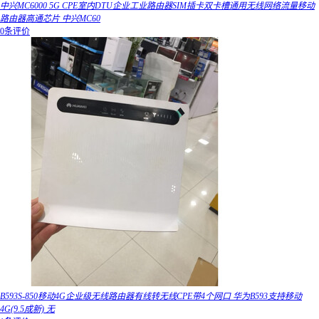
中兴MC6000 5G CPE室内DTU企业工业路由器SIM插卡双卡槽通用无线网络流量移动
路由器高通芯片 中兴MC60
0条评价
B593S-850移动4G企业级无线路由器有线转无线CPE带4个网口 华为B593支持移动
4G(9.5成新) 无