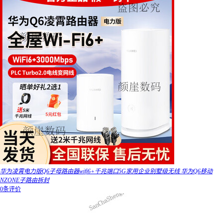
华为凌霄电力版Q6子母路由器wifi6+千兆端口5G家用企业别墅级无线 华为Q6移动
NZONE子路由拆封
0条评价