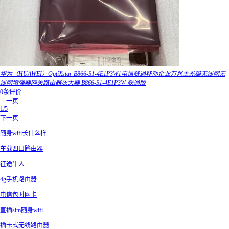
华为（HUAWEI）OptiXstar B866-S1-4E1P3W1电信联通移动企业万兆主光猫无线网无
线网增强器网关路由器放大器 B866-S1-4E1P3W 联通版
0条评价
上一页
1/5
下一页
随身wifi长什么样
车载四口路由器
征途牛人
4g手机路由器
电信包时网卡
直插sim随身wifi
插卡式无线路由器