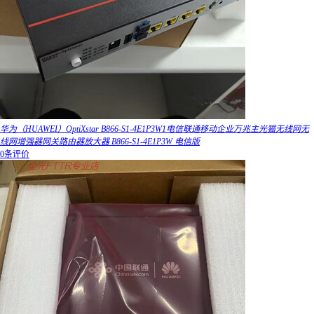
华为（HUAWEI）OptiXstar B866-S1-4E1P3W1电信联通移动企业万兆主光猫无线网无
线网增强器网关路由器放大器 B866-S1-4E1P3W 电信版
0条评价