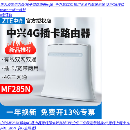
华为凌霄电力版Q6子母路由器wifi6+千兆端口5G家用企业别墅级无线 华为Q6移动
nzone一拖一拆封
0条评价
中兴MF285N移动4G路由器无线插卡转有线CPE企业工业级宽带随身wifi无线上网卡 中
兴MF285N【4G全网通】