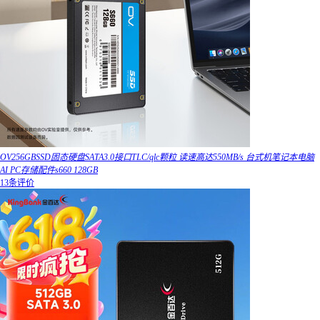
OV256GBSSD固态硬盘SATA3.0接口TLC/qlc颗粒 读速高达550MB/s 台式机笔记本电脑
AI PC存储配件s660 128GB
13条评价