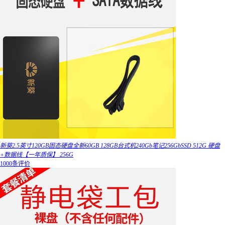
新葵2.5英寸120GB固态硬盘全新60GB 128GB台式机240Gb笔记256GbSSD 512G 硬盘
+数据线【一年质保】 256G
1000条评价