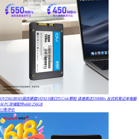
OV256GBSSD固态硬盘SATA3.0接口TLC/qlc颗粒 读速高达550MB/s 台式机笔记本电脑
AI PC存储配件s660 256GB
13条评价