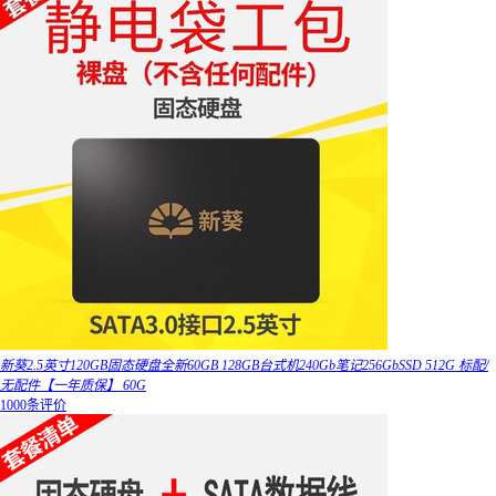
新葵2.5英寸120GB固态硬盘全新60GB 128GB台式机240Gb笔记256GbSSD 512G 标配/
无配件【一年质保】 60G
1000条评价