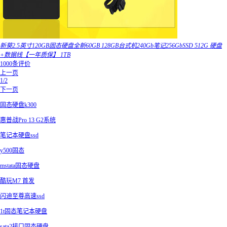
新葵2.5英寸120GB固态硬盘全新60GB 128GB台式机240Gb笔记256GbSSD 512G 硬盘
+数据线【一年质保】 1TB
1000条评价
上一页
1/2
下一页
固态硬盘k300
惠普战Pro 13 G2系统
笔记本硬盘ssd
y500固态
mstata固态硬盘
酷玩M7 首发
闪迪至尊高速ssd
1t固态笔记本硬盘
sata2接口固态硬盘