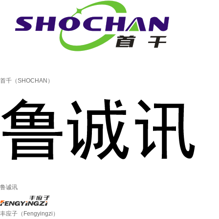
首千（SHOCHAN）
鲁诚讯
丰应子（Fengyingzi）