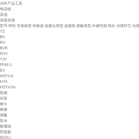
光纤产品工具
电话线
其他
高级选项:
型号
特性
导体材质
转换器
连接头类型
连接线
屏蔽类型
外被性能
线长
光缆纤芯
光
YZ
BV
RV
BVR
RVV
YJV
FF46-1
EV
HSYV-6
HYA
HSYV-5e
阻燃
铠装
耐火
耐磨
屏蔽
防水
耐腐蚀
防鼠蚁
铝(AL)