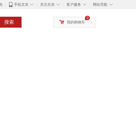
◇
◇
◇
◇
购
手机京东
关注京东
客户服务
网站导航
0
搜索
我的购物车
>