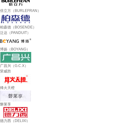
倍立方（BURLEFRAN）
柏森德（BOSENDE）
泛达（PANDUIT）
博扬（BOYANG）
广昌兴（G.C.X）
荣威胜
烽火天橙
磐莱享
德力西（DELIXI）