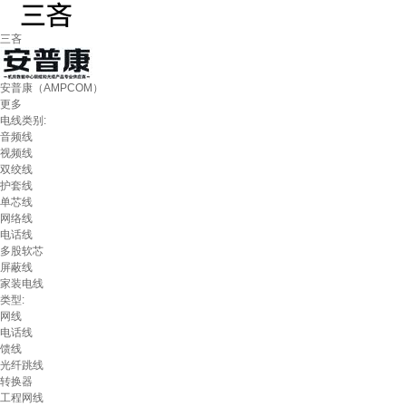
三吝
安普康（AMPCOM）
更多
电线类别:
音频线
视频线
双绞线
护套线
单芯线
网络线
电话线
多股软芯
屏蔽线
家装电线
类型:
网线
电话线
馈线
光纤跳线
转换器
工程网线