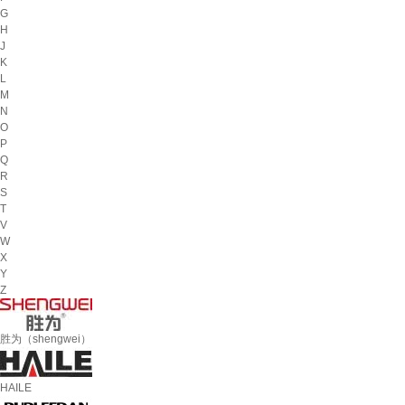
G
H
J
K
L
M
N
O
P
Q
R
S
T
V
W
X
Y
Z
胜为（shengwei）
HAILE