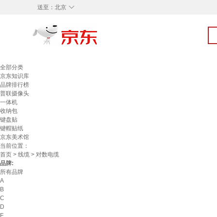
◇
送至：
北京
全部分类
京东知识库
品牌排行榜
普联摄像头
一体机
收纳包
键盘贴
键帽贴纸
京东美术馆
当前位置：
首页
>
线缆
> 对数电缆
品牌:
所有品牌
A
B
C
D
F