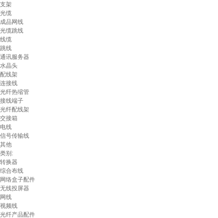
支架
光缆
成品网线
光缆跳线
线缆
跳线
通讯服务器
水晶头
配线架
连接线
光纤热缩管
接线端子
光纤配线架
交接箱
电线
信号传输线
其他
类别:
转换器
综合布线
网络盒子配件
无线投屏器
网线
视频线
光纤产品配件