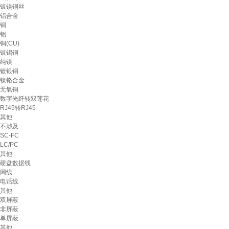
镀镍铜丝
铝合金
铜
铝
铜(CU)
镀锡铜
纯镍
镀银铜
镍铬合金
无氧铜
数字光纤转双莲花
RJ45转RJ45
其他
不涉及
SC-FC
LC/PC
其他
硬盘数据线
网线
电话线
其他
双屏蔽
非屏蔽
单屏蔽
其他