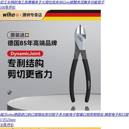
初工长柄赶海工具黄鳝夹子火钳垃圾夹长62cm螃蟹夹泥鳅多功能钳子
100条评价
威汉wiha德国进口斜口钳钢丝剪切钳子多功能电子钳偏口钳剪桐铁丝 精密电子斜口钳
5寸125mm
30条评价