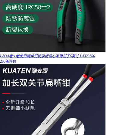
LAOA老A 老虎钳钢丝钳波浪柄偏心家用钳子6英寸 LA323506
200条评价