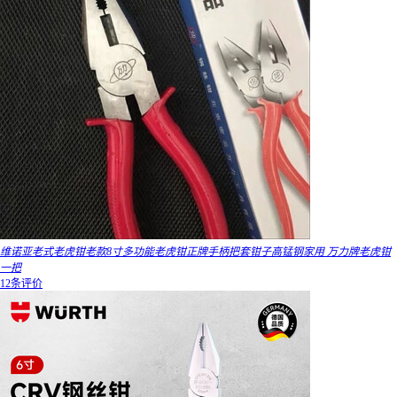
维诺亚老式老虎钳老款8寸多功能老虎钳正牌手柄把套钳子高锰钢家用 万力牌老虎钳
一把
12条评价