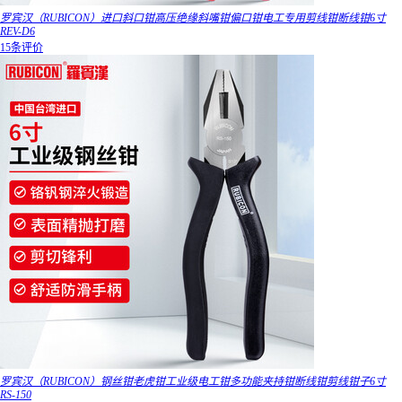
罗宾汉（RUBICON）进口斜口钳高压绝缘斜嘴钳偏口钳电工专用剪线钳断线钳6寸
REV-D6
15条评价
罗宾汉（RUBICON）钢丝钳老虎钳工业级电工钳多功能夹持钳断线钳剪线钳子6寸
RS-150