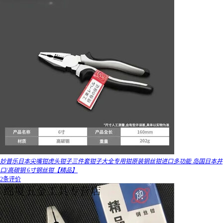
妙普乐日本尖嘴钳虎头钳子三件套钳子大全专用钳原装钢丝钳进口多功能 岛国日本井
口/高碳钢 6寸钢丝钳【精品】
2条评价