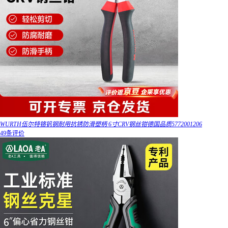
WURTH伍尔特铬钒钢耐用抗锈防滑塑柄 6寸CRV钢丝钳德国品质5772001206
49条评价