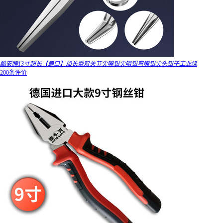
酷安腾13寸超长【扁口】加长型双关节尖嘴钳尖咀钳弯嘴钳尖头钳子工业级
200条评价