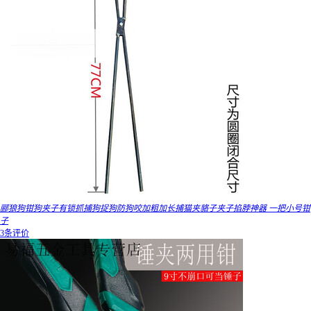
郦狼狗钳狗夹子有锁抓捕狗捉狗防狗咬加粗加长捕猫夹貉子夹子掐脖神器 一把小号钳
子
3条评价