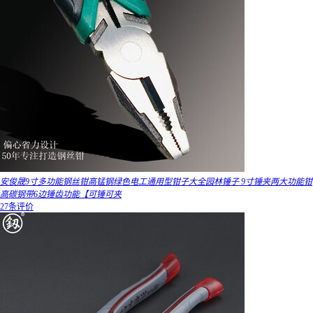
安俊晟9寸多功能钢丝钳高锰钢绿色电工通用型钳子大全园林锤子 9寸锤夹两大功能钳
高碳钢带6边锤齿功能【可锤可夹
27条评价