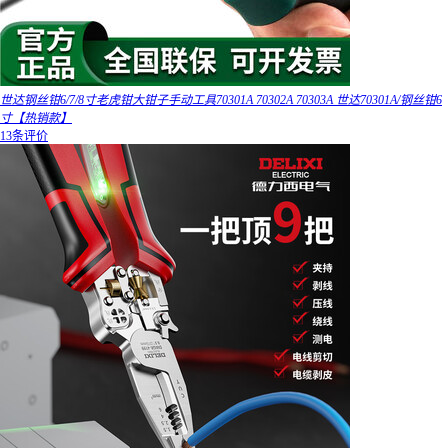
世达钢丝钳6/7/8寸老虎钳大钳子手动工具70301A 70302A 70303A 世达70301A/钢丝钳6
寸【热销款】
13条评价