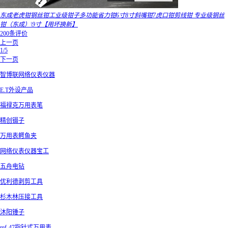
东成老虎钳钢丝钳工业级钳子多功能省力钳6寸8寸斜嘴钳7虎口钳剪线钳 专业级钢丝
钳（东成）\9寸【用坏换新】
200条评价
上一页
1/5
下一页
智博联网络仪表仪器
E.T外设产品
福禄克万用表笔
精创镊子
万用表鳄鱼夹
网络仪表仪器宝工
五舟电钻
优利德剥剪工具
杉木林压接工具
沐阳锤子
mf-47指针式万用表