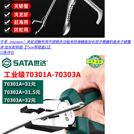
牛享（niuxiang）夹蛇泥鳅专用不锈钢多功能夹防滑鳝鱼加长钳子黄鳝钓鱼夹子螃蟹
夹 加长蛇钩钳【75cm带锁直口】
13条评价