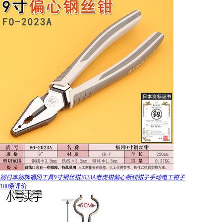
釰日本釰牌福冈工具9寸钢丝钳2023A老虎钳偏心断线钳子手动电工钳子
100条评价