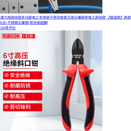
德力西剥线钳多功能电工专用钳子带测电笔万用尖嘴新款电工剥线钳 【锻造款】新款
8合1不锈钢尖嘴钳(带测电提醒)
200条评价