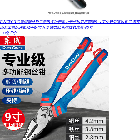
FANCYCHIC德国钢丝钳子专用多功能省力老虎钳家用套装9 寸工业级尖嘴钳夹子 鲜花
园艺工具配件新款手柄防滑设 德式红色虎纹老虎剪子9寸
100条评价