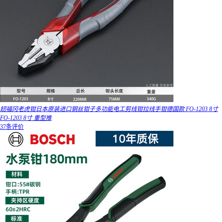
釰福冈老虎钳日本原装进口钢丝钳子多功能电工剪线钳拉线手钳德国款 FO-1203 8寸
FO-1203 8寸 重型推
37条评价