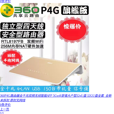
0条评价
360P4G路由器全千兆双频无线智能APP 5Gwifi穿墙大户型32gU盘 32GU盘全套_全新
未拆封 原封无网线
0条评价
上一页
1/1