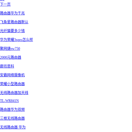
下一页
路由器华为千兆
飞鱼星路由器默认
光纤猫要多少钱
华为荣耀3xpro怎么样
聚网捷ew750
2000元路由器
廊坊思科
安霸网络摄像机
荣耀小型路由器
无线路由器加天线
TL-WR841N
路由器华为双频
三根无线路由器
无线路由器 华为