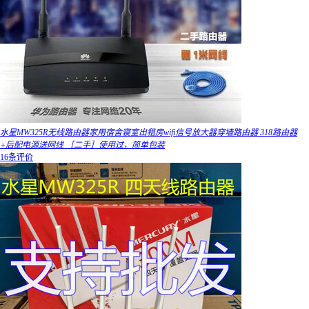
水星MW325R无线路由器家用宿舍寝室出租房wifi信号放大器穿墙路由器 318路由器
+后配电源送网线 ［二手］使用过，简单包装
16条评价