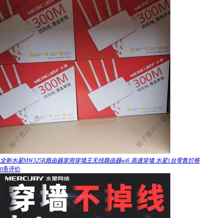
全新水星MW325R路由器家用穿墙王无线路由器wifi 高速穿墙 水星1台零售价格
0条评价