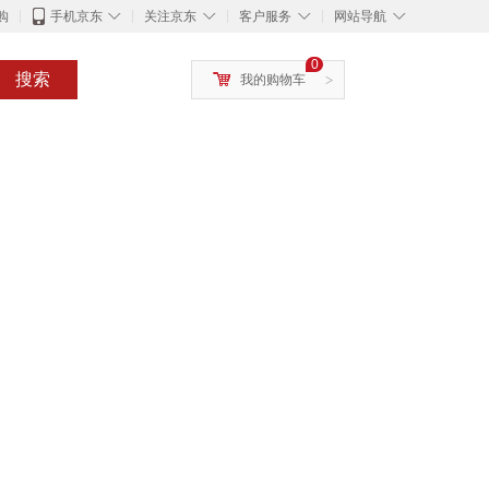
◇
◇
◇
◇
购
手机京东
关注京东
客户服务
网站导航
0
搜索
我的购物车
>