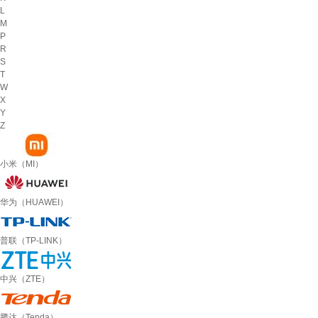
L
M
P
R
S
T
W
X
Y
Z
小米（MI）
华为（HUAWEI）
普联（TP-LINK）
中兴（ZTE）
腾达（Tenda）