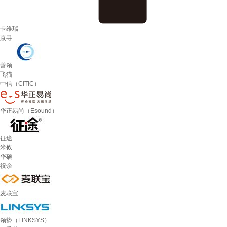
卡维瑞
京寻
善领
飞猫
中信（CITIC）
华正易尚（Esound）
征途
米攸
华硕
祝余
麦联宝
领势（LINKSYS）