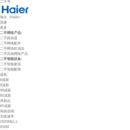
二手书
海尔（Haier）
迅捷
更多
二手网络产品:
二手路由器
二手网络配件
二手网络机顶盒
二手其他网络产品
二手智能设备:
二手智能家居
二手智能配饰
成色:
8成新
9成新
99成新
95成新
准新品
85成新
高级选项:
无线速率
2600M以上
450M