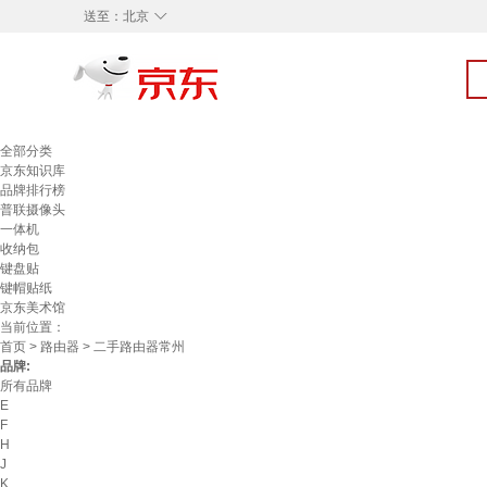
◇
送至：
北京
全部分类
京东知识库
品牌排行榜
普联摄像头
一体机
收纳包
键盘贴
键帽贴纸
京东美术馆
当前位置：
首页
>
路由器
> 二手路由器常州
品牌:
所有品牌
E
F
H
J
K