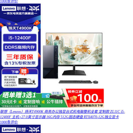
1000条评价
联想（Lenovo）扬天T4900K 商务办公独显台式机电脑整机全套 定制款 ZL11C i5-
12400F 主机+27.0英寸显示器 16G内存 512G固态硬盘 RTX4070-12G独立显卡
1000条评价