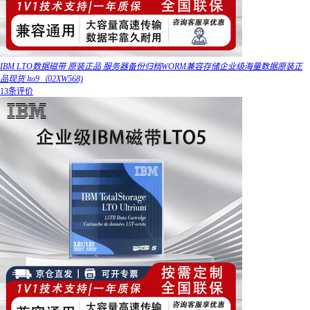
IBM LTO数据磁带 原装正品 服务器备份归档WORM兼容存储企业级海量数据原装正
品现货 lto9（02XW568)
13条评价