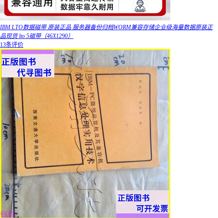
IBM LTO数据磁带 原装正品 服务器备份归档WORM兼容存储企业级海量数据原装正
品现货 lto 5磁带（46X1290）
13条评价