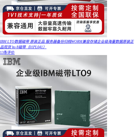
IBM LTO数据磁带 原装正品 服务器备份归档WORM兼容存储企业级海量数据原装正
品现货 lto 8磁带（01PL041）
13条评价