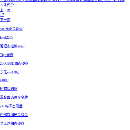
三星(SAMSUNG)服务器内存条DDR4 ECC RDIMM REG 兼容惠普戴尔联想IBM浪潮
27条评价
上一页
1/5
下一页
sata光驱位硬盘
intel固态
笔记本电脑sata3
Tigo硬盘
256GSSD固态硬盘
东芝ssd128g
a1000
固态接触器
混合固态硬盘金胜
y430p固态硬盘
西部数据硬盘绿盘
辛士达固态硬盘