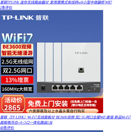
普联TPLINK 迷你无线路由器AP 家用便携式有线转wifi小型中继器桥 WR7
2条评价
普联（TP-LINK）Wi-Fi7无线面板AP BE3600双频 双2.5G网口全屋WiFi套装 新品Wi-Fi7
面板皓月白×4+5口一体化路由1台
48条评价