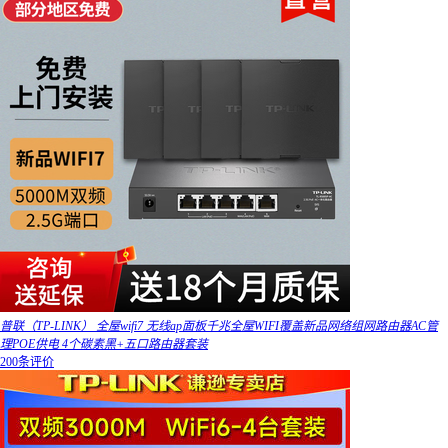
普联（TP-LINK） 全屋wifi7 无线ap面板千兆全屋WIFI覆盖新品网络组网路由器AC管
理POE供电 4个碳素黑+五口路由器套装
200条评价