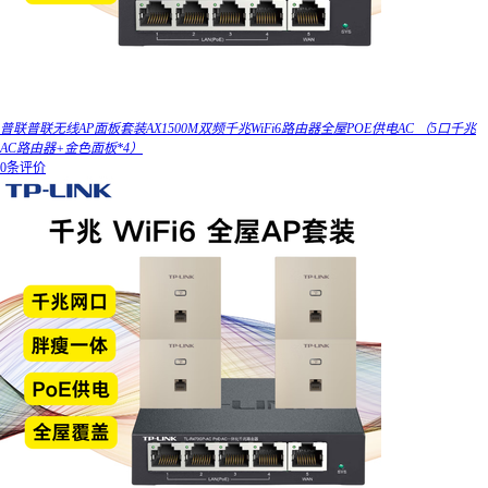
普联普联无线AP面板套装AX1500M双频千兆WiFi6路由器全屋POE供电AC （5口千兆
AC路由器+金色面板*4）
0条评价