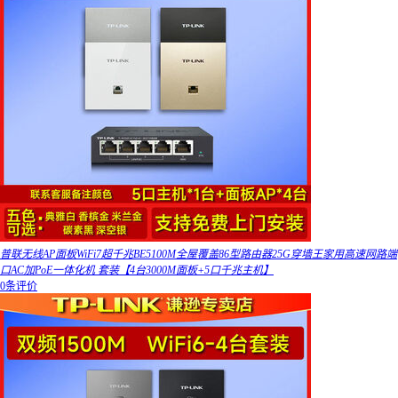
普联无线AP面板WiFi7超千兆BE5100M全屋覆盖86型路由器25G穿墙王家用高速网路端
口AC加PoE一体化机 套装【4台3000M面板+5口千兆主机】
0条评价