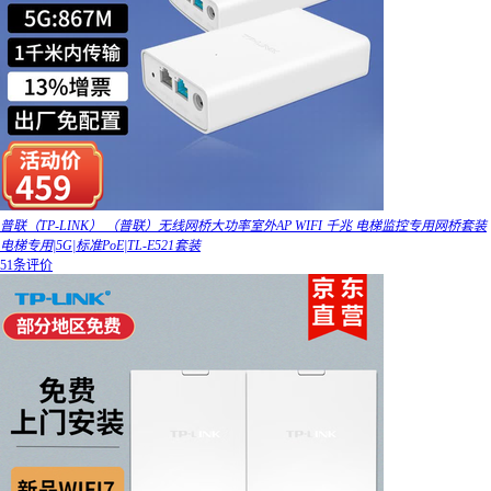
普联（TP-LINK） （普联）无线网桥大功率室外AP WIFI 千兆 电梯监控专用网桥套装
电梯专用|5G|标准PoE|TL-E521套装
51条评价