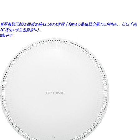
普联普联无线AP面板套装AX1500M双频千兆WiFi6路由器全屋POE供电AC （5口千兆
AC路由+米兰色面板*4）
0条评价