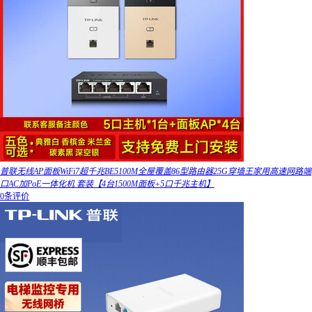
普联无线AP面板WiFi7超千兆BE5100M全屋覆盖86型路由器25G穿墙王家用高速网路端
口AC加PoE一体化机 套装【4台1500M面板+5口千兆主机】
0条评价