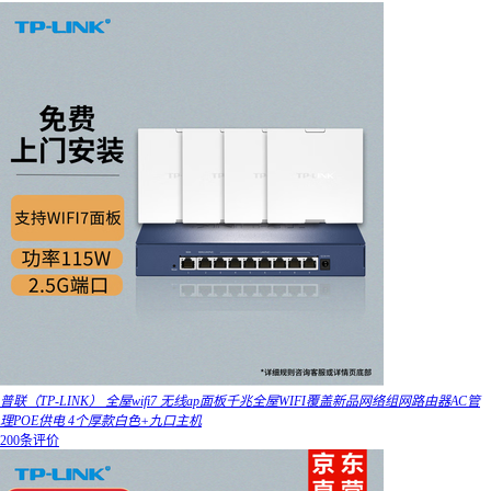
普联（TP-LINK） 全屋wifi7 无线ap面板千兆全屋WIFI覆盖新品网络组网路由器AC管
理POE供电 4个厚款白色+九口主机
200条评价