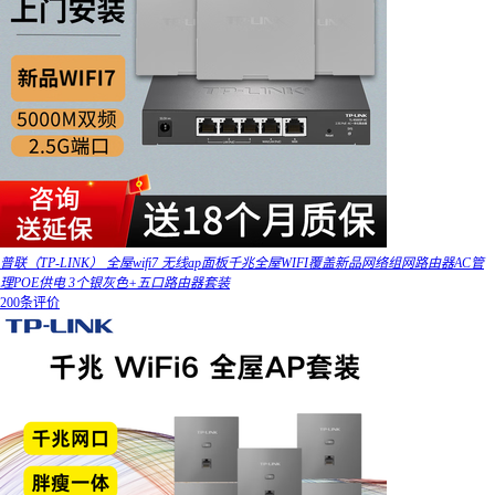
普联（TP-LINK） 全屋wifi7 无线ap面板千兆全屋WIFI覆盖新品网络组网路由器AC管
理POE供电 3个银灰色+五口路由器套装
200条评价