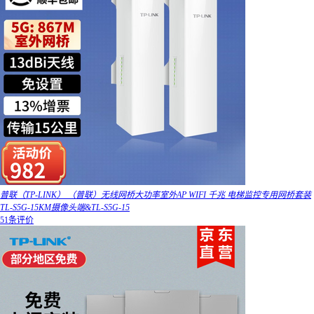
普联（TP-LINK） （普联）无线网桥大功率室外AP WIFI 千兆 电梯监控专用网桥套装
TL-S5G-15KM摄像头端&TL-S5G-15
51条评价