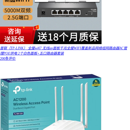
普联（TP-LINK） 全屋wifi7 无线ap面板千兆全屋WIFI覆盖新品网络组网路由器AC管
理POE供电 2个白色面板+五口路由器套装
200条评价