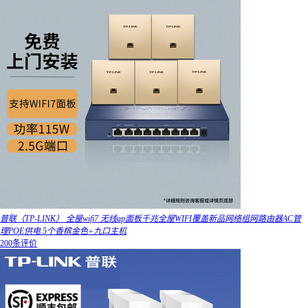
普联（TP-LINK） 全屋wifi7 无线ap面板千兆全屋WIFI覆盖新品网络组网路由器AC管
理POE供电 5个香槟金色+九口主机
200条评价