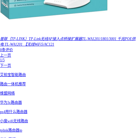
普联（TP-LINK）TP-Link无线AP接入点桥接扩展器TL-WA1201/1801/3001 千兆POE供
电 TL-WA1201 【无线WiFi5/AC121
0条评价
上一页
1/5
下一页
艾拍宝智能路由
路由一体机推荐
维盟网络
华为3c路由器
ps4用什么路由器
小度wifi无线路由
tplink路由器ip