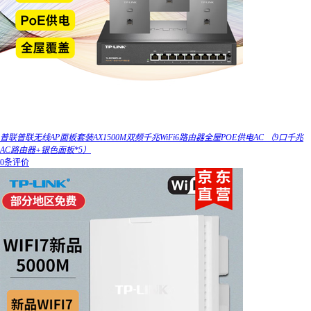
普联普联无线AP面板套装AX1500M双频千兆WiFi6路由器全屋POE供电AC （9口千兆
AC路由器+银色面板*5）
0条评价