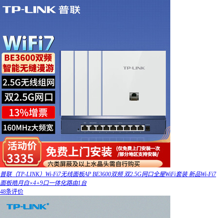
普联（TP-LINK）Wi-Fi7无线面板AP BE3600双频 双2.5G网口全屋WiFi套装 新品Wi-Fi7
面板皓月白×4+9口一体化路由1台
48条评价