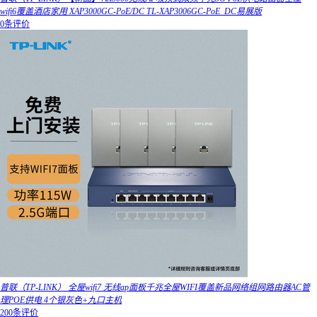
wifi6覆盖酒店家用 XAP3000GC-PoE/DC TL-XAP3006GC-PoE_DC易展版
0条评价
普联（TP-LINK） 全屋wifi7 无线ap面板千兆全屋WIFI覆盖新品网络组网路由器AC管
理POE供电 4个银灰色+九口主机
200条评价