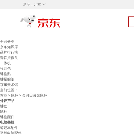
◇
送至：
北京
全部分类
京东知识库
品牌排行榜
普联摄像头
一体机
收纳包
键盘贴
键帽贴纸
京东美术馆
当前位置：
首页
>
鼠标
> 金河田激光鼠标
外设产品:
键盘
鼠标
键盘配件
电脑整机:
笔记本配件
平板电脑配件