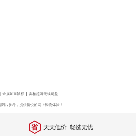
|
金属加重鼠标
|
雷柏超薄无线键盘
选图片参考，提供愉悦的网上购物体验！
省
天天低价，畅选无忧