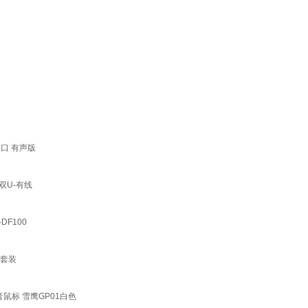
接口 有声版
双U-有线
F100
鼠套装
鼠标 雪鹰GP01白色