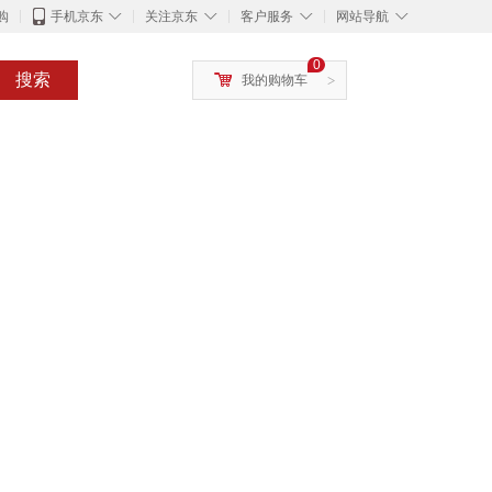
◇
◇
◇
◇
购
手机京东
关注京东
客户服务
网站导航
0
搜索
我的购物车
>