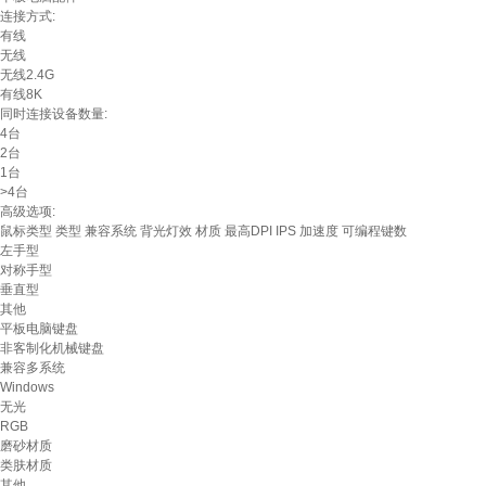
连接方式:
有线
无线
无线2.4G
有线8K
同时连接设备数量:
4台
2台
1台
>4台
高级选项:
鼠标类型
类型
兼容系统
背光灯效
材质
最高DPI
IPS
加速度
可编程键数
左手型
对称手型
垂直型
其他
平板电脑键盘
非客制化机械键盘
兼容多系统
Windows
无光
RGB
磨砂材质
类肤材质
其他