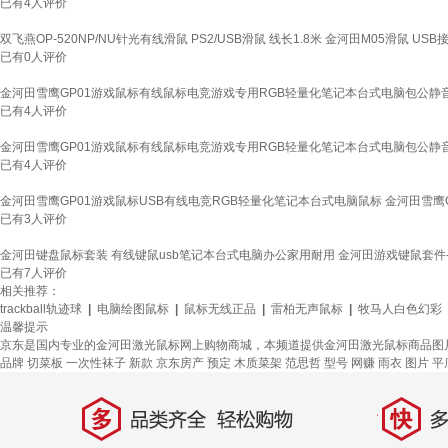
已有
4
人评价
双飞燕OP-520NP/NU针光有线滑鼠 PS2/USB滑鼠 线长1.8米 金河田M05滑鼠 USB
已有
0
人评价
金河田雪鹰GP01游戏鼠标有线鼠标电竞游戏专用RGB轻量化笔记本台式电脑包公静音
已有
4
人评价
金河田雪鹰GP01游戏鼠标有线鼠标电竞游戏专用RGB轻量化笔记本台式电脑包公静音
已有
4
人评价
金河田雪鹰GP01游戏鼠标USB有线电竞RGB轻量化笔记本台式电脑鼠标 金河田雪鹰G
已有
3
人评价
金河田键盘鼠标套装 有线键鼠usb笔记本台式电脑办公家用耐用 金河田游戏键鼠套件-D
已有
7
人评价
相关推荐：
trackball轨迹球
|
电脑绘图鼠标
|
鼠标无线正品
|
雷柏无声鼠标
|
牧马人白色幻彩
温馨提示
京东是国内专业的金河田激光鼠标网上购物商城，本频道提供金河田激光鼠标商品图
品牌
切菜板
一次性袜子
新款
京东房产
预定
木质菜架
范思哲
型号
网赚
雨衣
图片
平
多
快
品类齐全，轻松购物
多仓