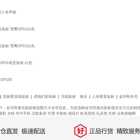
接口 有声版
鼠标 雪鹰GP01白色
鼠标 雪鹰GP01白色
P01电竞鼠标 白色
F100
|
宜丽客游戏鼠标
|
虎猫幻彩鼠标
|
无线鼠标 激光
|
人体垂直鼠标
|
金环蛇外壳
片，金河田激光鼠标精选图片大全等信息，为您选购金河田激光鼠标提供全方位的精
底鞋
京粉
华为手机
北欧家具
空调
羊奶粉
感应灯
欧美壁纸
玩具熊
生鲜
去角质咖喱
好
直发，极速配送
正品行货，精致服务