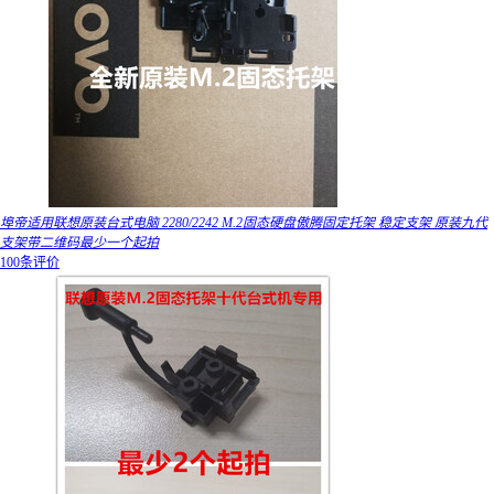
埠帝适用联想原装台式电脑 2280/2242 M.2固态硬盘傲腾固定托架 稳定支架 原装九代
支架带二维码最少一个起拍
100条评价