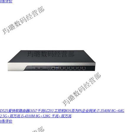
0条评价
D525爱快软路由器i3i5i7千兆6口1U工控机ROS百为PA企业网关 i7-3540M 8G+64G
2.5G+双万兆 i5-4310M 8G+128G 千兆+双万兆
0条评价