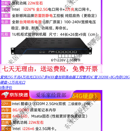
爱快25G千兆4万兆光口i3i5i7多WAN叠加软路由器工控整机AC管 2020M+8G内存128G
硬盘+2万兆光口
0条评价