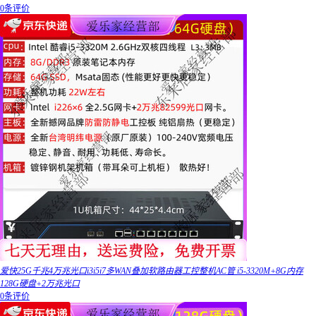
0条评价
爱快25G千兆4万兆光口i3i5i7多WAN叠加软路由器工控整机AC管 i5-3320M+8G内存
128G硬盘+2万兆光口
0条评价