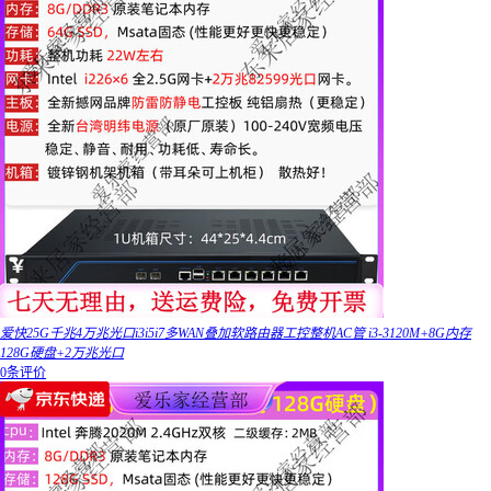
爱快25G千兆4万兆光口i3i5i7多WAN叠加软路由器工控整机AC管 i3-3120M+8G内存
128G硬盘+2万兆光口
0条评价