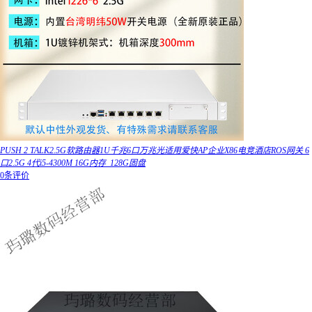
PUSH 2 TALK2.5G软路由器1U千兆6口万兆光适用爱快AP企业X86电竞酒店ROS网关 6
口2.5G 4代i5-4300M 16G内存_128G固盘
0条评价