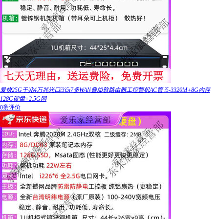
爱快25G千兆4万兆光口i3i5i7多WAN叠加软路由器工控整机AC管 i5-3320M+8G内存
128G硬盘+2.5G网
0条评价