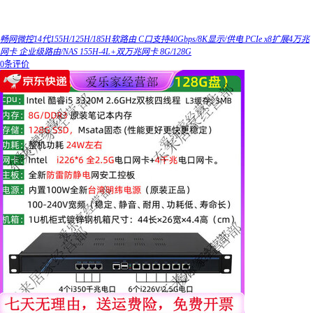
畅网微控14代155H/125H/185H软路由 C口支持40Gbps/8K显示/供电 PCIe x8扩展4万兆
网卡 企业级路由/NAS 155H-4L+双万兆网卡 8G/128G
0条评价