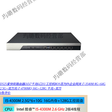
D525爱快软路由器i3i5i7千兆6口1U工控机ROS百为PA企业网关 i7-3540M 8G+64G
2.5G+双万兆 i7-4700MQ 16G+128G 千兆+双万
0条评价