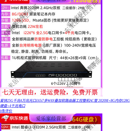
爱快25G千兆4万兆光口i3i5i7多WAN叠加软路由器工控整机AC管 2020M+8G内存128G
硬盘+4千兆电口
0条评价