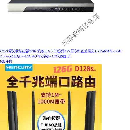
D525爱快软路由器i3i5i7千兆6口1U工控机ROS百为PA企业网关 i7-3540M 8G+64G
2.5G+双万兆 i7-4700MQ 8G内存+128G固盘 千
0条评价