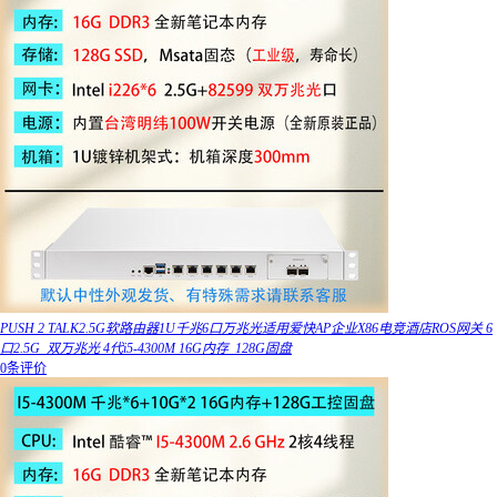
PUSH 2 TALK2.5G软路由器1U千兆6口万兆光适用爱快AP企业X86电竞酒店ROS网关 6
口2.5G_双万兆光 4代i5-4300M 16G内存_128G固盘
0条评价