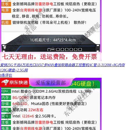
爱快25G千兆4万兆光口i3i5i7多WAN叠加软路由器工控整机AC管 i3-3120M+8G内存
128G硬盘+2.5G网
0条评价