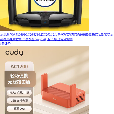
水星系列水星D196G/126/128/325/1200/121g千兆端口幻影路由器家用宽带5g双频5G水
星路由器大功率 二手水星126g/128g全千兆 送电源网线
1条评价