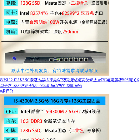
PUSH 2 TALK2.5G软路由器1U千兆6口万兆光适用爱快AP企业X86电竞酒店ROS网关 6
口千兆_双万兆光 4代i5-4300M 16G内存_128G固盘
0条评价