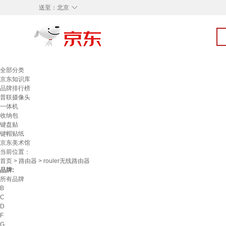
◇
送至：
北京
全部分类
京东知识库
品牌排行榜
普联摄像头
一体机
收纳包
键盘贴
键帽贴纸
京东美术馆
当前位置：
首页
>
路由器
> rouler无线路由器
品牌:
所有品牌
B
C
D
F
G