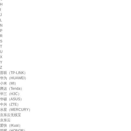
H
I
J
L
N
P
R
S
T
U
X
Y
Z
普联（TP-LINK）
华为（HUAWEI）
小米（MI）
腾达（Tenda）
华三（H3C）
华硕（ASUS）
中兴（ZTE）
水星（MERCURY）
京东云无线宝
京东云
爱快（iKuai）
荣耀（HONOR）