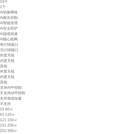
10个
1个
AI切换网络
AI家长控制
AI智能管理
AI安全防护
AI游戏加速
AI随心组网
有USB接口
无USB接口
外置天线
内置天线
其他
外置天线
内置天线
其他
支持APP控制
不支持APP控制
支持游戏加速
不支持
15-60㎡
61-120㎡
121-150㎡
151-200㎡
201-300㎡