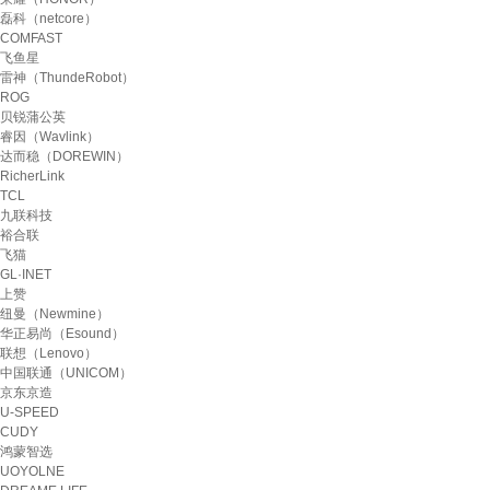
磊科（netcore）
COMFAST
飞鱼星
雷神（ThundeRobot）
ROG
贝锐蒲公英
睿因（Wavlink）
达而稳（DOREWIN）
RicherLink
TCL
九联科技
裕合联
飞猫
GL·INET
上赞
纽曼（Newmine）
华正易尚（Esound）
联想（Lenovo）
中国联通（UNICOM）
京东京造
U-SPEED
CUDY
鸿蒙智选
UOYOLNE