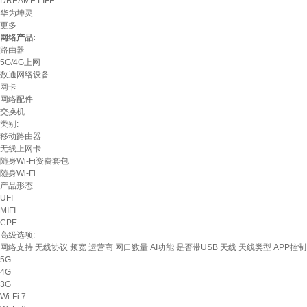
DREAME LIFE
华为坤灵
更多
网络产品:
路由器
5G/4G上网
数通网络设备
网卡
网络配件
交换机
类别:
移动路由器
无线上网卡
随身Wi-Fi资费套包
随身Wi-Fi
产品形态:
UFI
MIFI
CPE
高级选项:
网络支持
无线协议
频宽
运营商
网口数量
AI功能
是否带USB
天线
天线类型
APP控制
5G
4G
3G
Wi-Fi 7