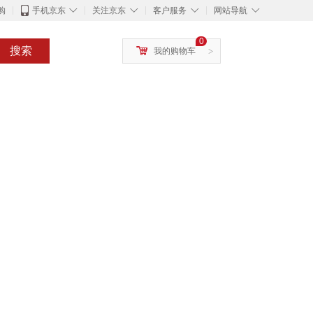
◇
◇
◇
◇
购
手机京东
关注京东
客户服务
网站导航
0
搜索
我的购物车
>