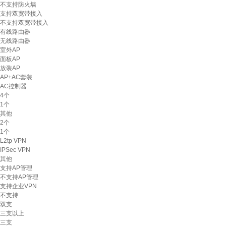
不支持防火墙
支持双宽带接入
不支持双宽带接入
有线路由器
无线路由器
室外AP
面板AP
放装AP
AP+AC套装
AC控制器
4个
1个
其他
2个
1个
L2tp VPN
IPSec VPN
其他
支持AP管理
不支持AP管理
支持企业VPN
不支持
双支
三支以上
三支