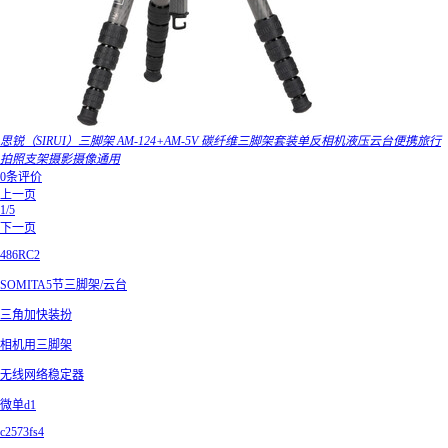
思锐（SIRUI）三脚架 AM-124+AM-5V 碳纤维三脚架套装单反相机液压云台便携旅行
拍照支架摄影摄像通用
0条评价
上一页
1/5
下一页
486RC2
SOMITA5节三脚架/云台
三角加快装扮
相机用三脚架
无线网络稳定器
微单d1
c2573fs4