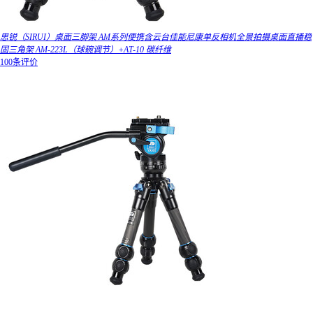
思锐（SIRUI）桌面三脚架 AM系列便携含云台佳能尼康单反相机全景拍摄桌面直播稳
固三角架 AM-223L（球碗调节）+AT-10 碳纤维
100条评价