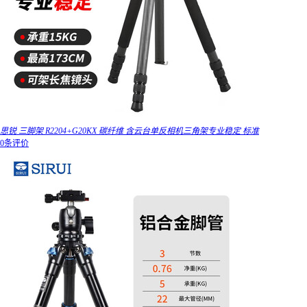
思锐 三脚架 R2204+G20KX 碳纤维 含云台单反相机三角架专业稳定 标准
0条评价