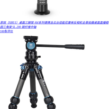
思锐（SIRUI）桌面三脚架 AM系列便携含云台佳能尼康单反相机全景拍摄桌面直播稳
固三角架 SL-200 碳纤维中轴
100条评价