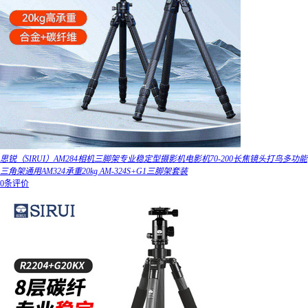
思锐（SIRUI）AM284相机三脚架专业稳定型摄影机电影机70-200长焦镜头打鸟多功能
三角架通用AM324承重20kg AM-324S+G1三脚架套装
0条评价