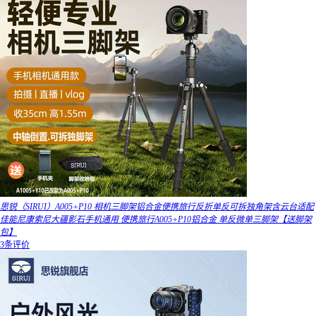
思锐（SIRUI）A005+P10 相机三脚架铝合金便携旅行反折单反可拆独角架含云台适配
佳能尼康索尼大疆影石手机通用 便携旅行A005+P10铝合金 单反微单三脚架【送脚架
包】
3条评价