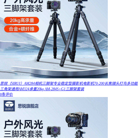
思锐（SIRUI）AM284相机三脚架专业稳定型摄影机电影机70-200长焦镜头打鸟多功能
三角架通用AM324承重20kg AM-284S+G1三脚架套装
0条评价