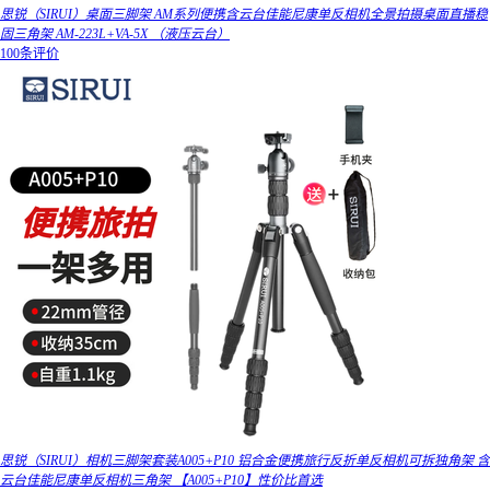
思锐（SIRUI）桌面三脚架 AM系列便携含云台佳能尼康单反相机全景拍摄桌面直播稳
固三角架 AM-223L+VA-5X （液压云台）
100条评价
思锐（SIRUI）相机三脚架套装A005+P10 铝合金便携旅行反折单反相机可拆独角架 含
云台佳能尼康单反相机三角架 【A005+P10】性价比首选