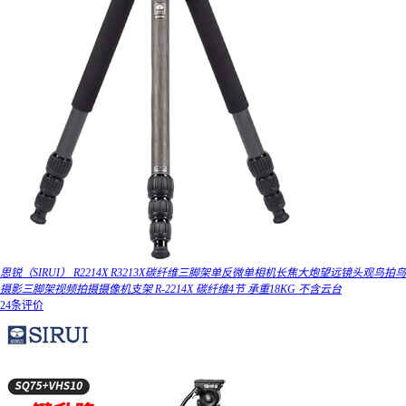
思锐（SIRUI） R2214X R3213X碳纤维三脚架单反微单相机长焦大炮望远镜头观鸟拍鸟
摄影三脚架视频拍摄摄像机支架 R-2214X 碳纤维4节 承重18KG 不含云台
24条评价