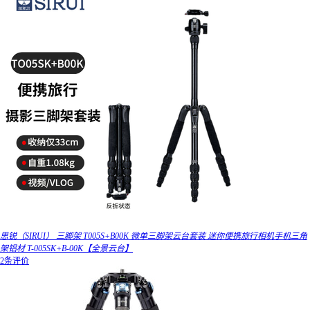
思锐（SIRUI） 三脚架 T005S+B00K 微单三脚架云台套装 迷你便携旅行相机手机三角
架铝材 T-005SK+B-00K【全景云台】
2条评价