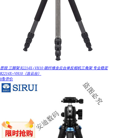
思锐 三脚架 R2214X+VH10 碳纤维含云台单反相机三角架 专业稳定
R2214X+VH10（含云台）
0条评价