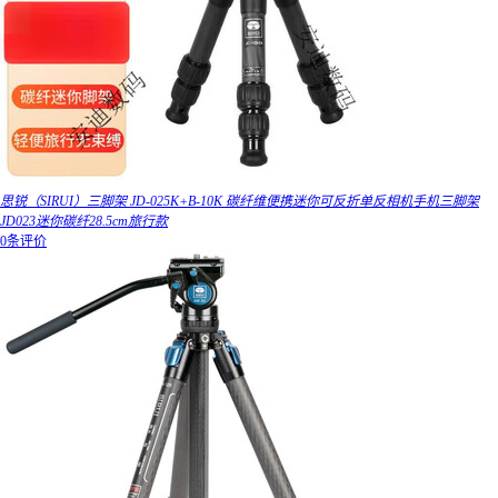
思锐（SIRUI）三脚架 JD-025K+B-10K 碳纤维便携迷你可反折单反相机手机三脚架
JD023迷你碳纤28.5cm旅行款
0条评价