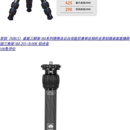
思锐（SIRUI）桌面三脚架 AM系列便携含云台佳能尼康单反相机全景拍摄桌面直播稳
固三角架 AM-203+B-00K 铝合金
100条评价