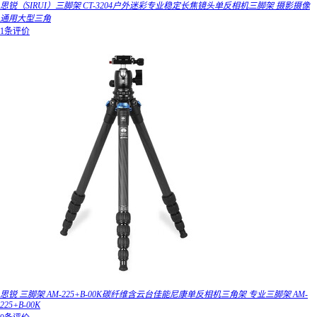
思锐（SIRUI）三脚架 CT-3204户外迷彩专业稳定长焦镜头单反相机三脚架 摄影摄像
通用大型三角
1条评价
思锐 三脚架 AM-225+B-00K碳纤维含云台佳能尼康单反相机三角架 专业三脚架 AM-
225+B-00K