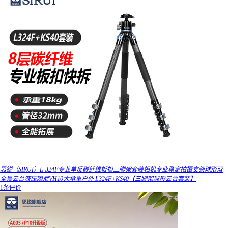
思锐（SIRUI）L-324F专业单反碳纤维板扣三脚架套装相机专业稳定拍摄支架球形双
全景云台液压阻尼VH10大承重户外 L324F+KS40【三脚架球形云台套装】
1条评价