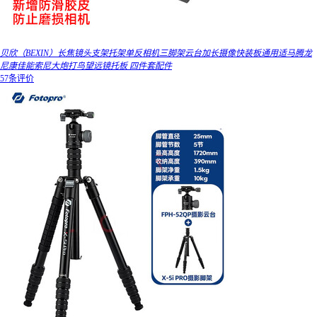
贝欣（BEXIN）长焦镜头支架托架单反相机三脚架云台加长摄像快装板通用适马腾龙
尼康佳能索尼大炮打鸟望远镜托板 四件套配件
57条评价