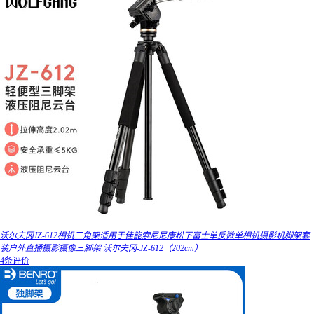
沃尔夫冈JZ-612相机三角架适用于佳能索尼尼康松下富士单反微单相机摄影机脚架套
装户外直播摄影摄像三脚架 沃尔夫冈-JZ-612（202cm）
4条评价