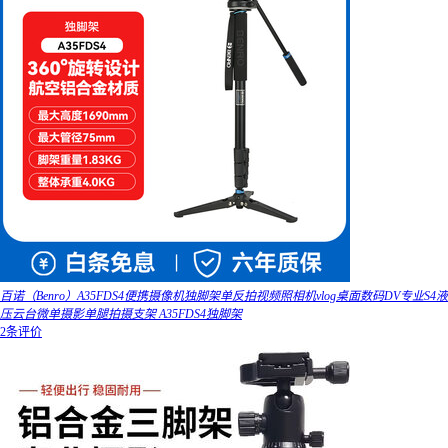
百诺（Benro）A35FDS4便携摄像机独脚架单反拍视频照相机vlog桌面数码DV专业S4液
压云台微单摄影单腿拍摄支架 A35FDS4独脚架
2条评价