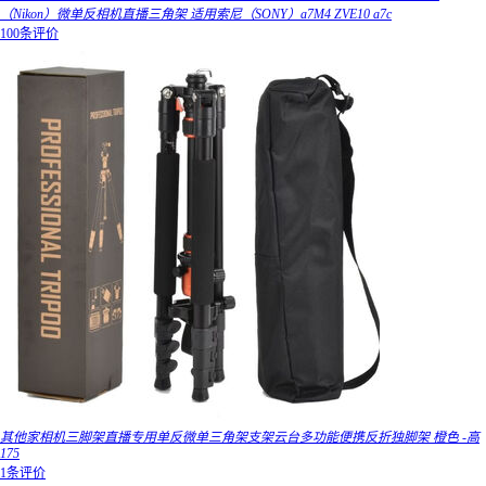
（Nikon）微单反相机直播三角架 适用索尼（SONY）a7M4 ZVE10 a7c
100条评价
其他家相机三脚架直播专用单反微单三角架支架云台多功能便携反折独脚架 橙色 -高
175
1条评价