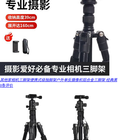
其他家相机三脚架便携式级独脚架户外单反摄像机铝合金三脚架 经典黑
0条评价