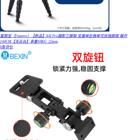
富图宝（Fotopro）【新品】X4I Pro摄影三脚架 支援单反微单可拆独脚架 展开
144CM【无云台】承重10KG_22mm
0条评价