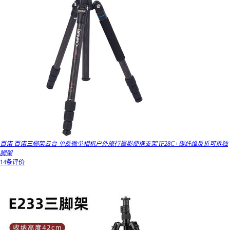
百诺 百诺三脚架云台 单反微单相机户外旅行摄影便携支架 IF28C+碳纤维反折可拆独
脚架
14条评价