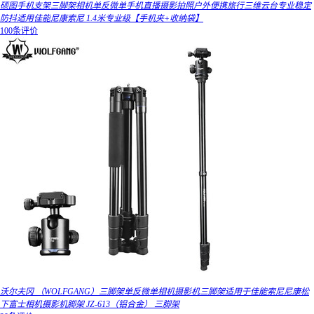
硕图手机支架三脚架相机单反微单手机直播摄影拍照户外便携旅行三维云台专业稳定
防抖适用佳能尼康索尼 1.4米专业级【手机夹+收纳袋】
100条评价
沃尔夫冈 （WOLFGANG）三脚架单反微单相机摄影机三脚架适用于佳能索尼尼康松
下富士相机摄影机脚架 JZ-613（铝合金） 三脚架