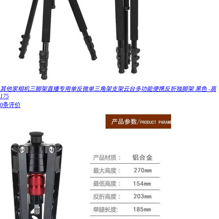
其他家相机三脚架直播专用单反微单三角架支架云台多功能便携反折独脚架 黑色 -高
175
0条评价