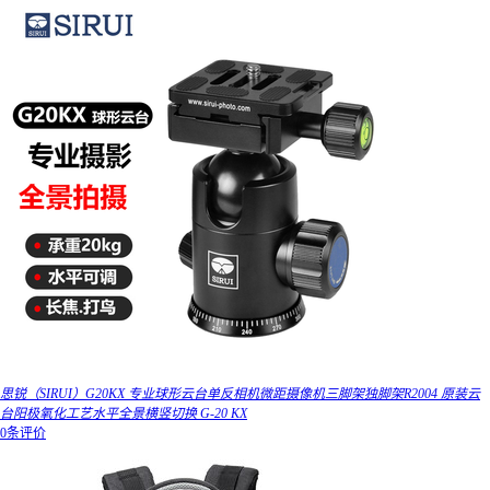
思锐（SIRUI）G20KX 专业球形云台单反相机微距摄像机三脚架独脚架R2004 原装云
台阳极氧化工艺水平全景横竖切换 G-20 KX
0条评价