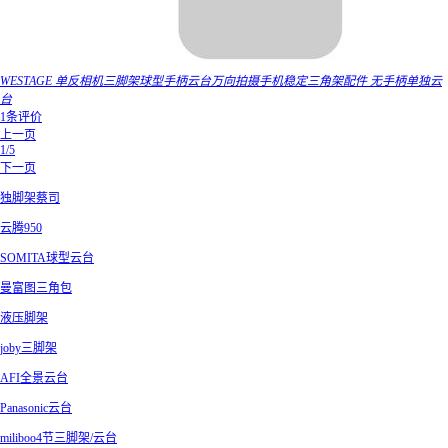
WESTAGE 单反相机三脚架球型手柄云台万向拍摄手机稳定三角架配件 无手柄单独云
台
1条评价
上一页
1/5
下一页
独脚架蔡司
云腾950
SOMITA球型云台
曼富图三角包
液压脚架
joby三脚架
AFI全景云台
Panasonic云台
miliboo4节三脚架/云台