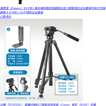
富图宝（Fotopro）X5I PRO 单反相机稳定拍摄铝合金三脚架液压云台套装可拆分为独
脚架 X-5I PRO+52QP球形云台套装
13条评价
云腾（YUNTENG）直播间相机三脚架适用佳能（Canon）索尼（SONY）尼康