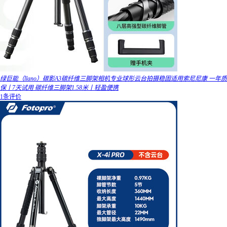
绿巨能（llano）碳影A3碳纤维三脚架相机专业球形云台拍摄稳固适用索尼尼康 一年质
保丨7天试用 碳纤维三脚架1.58米丨轻盈便携
1条评价