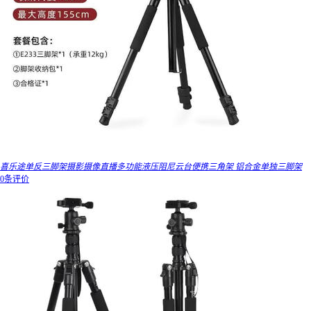
喜乐途单反三脚架摄影摄像直播多功能液压阻尼云台便携三角架 铝合金单独三脚架
0条评价