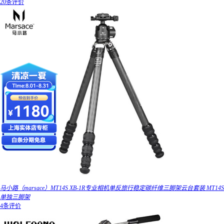
20条评价
马小路（marsace）MT14S XB-1R专业相机单反旅行稳定碳纤维三脚架云台套装 MT14S
单独三脚架
4条评价