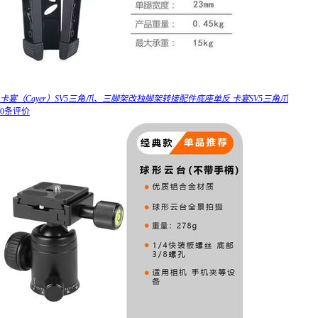
卡宴（Cayer）SV5三角爪、三脚架改独脚架转接配件底座单反 卡宴SV5三角爪
0条评价