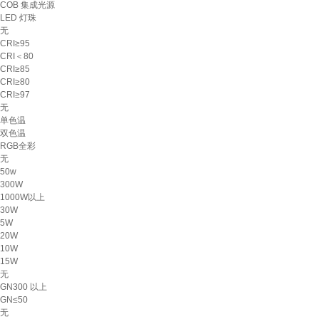
COB 集成光源
LED 灯珠
无
CRI≥95
CRI＜80
CRI≥85
CRI≥80
CRI≥97
无
单色温
双色温
RGB全彩
无
50w
300W
1000W以上
30W
5W
20W
10W
15W
无
GN300 以上
GN≤50
无