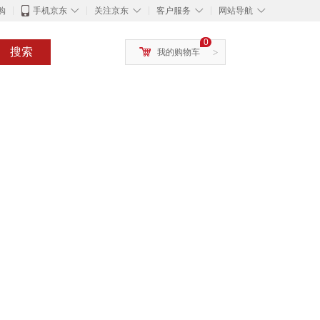
◇
◇
◇
◇
购
手机京东
关注京东
客户服务
网站导航
0
搜索
我的购物车
>