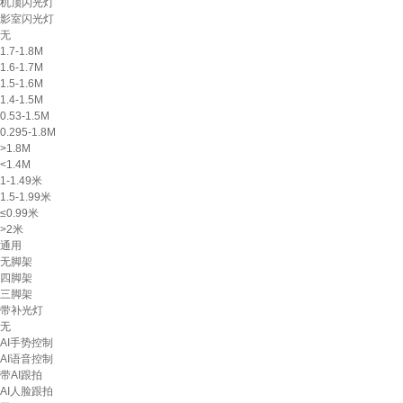
机顶闪光灯
影室闪光灯
无
1.7-1.8M
1.6-1.7M
1.5-1.6M
1.4-1.5M
0.53-1.5M
0.295-1.8M
>1.8M
<1.4M
1-1.49米
1.5-1.99米
≤0.99米
>2米
通用
无脚架
四脚架
三脚架
带补光灯
无
AI手势控制
AI语音控制
带AI跟拍
AI人脸跟拍