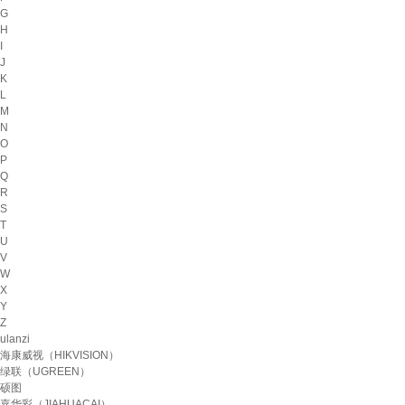
G
H
I
J
K
L
M
N
O
P
Q
R
S
T
U
V
W
X
Y
Z
ulanzi
海康威视（HIKVISION）
绿联（UGREEN）
硕图
嘉华彩（JIAHUACAI）