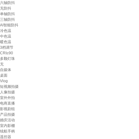
六轴防抖
无防抖
单轴防抖
三轴防抖
AI智能防抖
冷色温
中色温
暖色温
3档调节
CRI≥90
多颗灯珠
无
自媒体
桌面
Vlog
短视频拍摄
人像拍摄
室外外拍
电商直播
影视剧组
产品拍摄
婚庆活动
室内影棚
续航手柄
遥控器