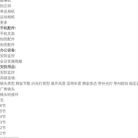
摄像机
拍立得
单反相机
运动相机
更多
手机配件:
手机支架
拍照配件
创意配件
办公设备:
安防监控
会议音频视频
安防用品:
安防监控
高级选项:
镜头类型
脚架节数
闪光灯类型
展开高度
适用长度
脚架形态
带补光灯
带AI跟拍
稳定
广角镜头
镜头转接环
无
6节
5节
4节
3节
2节
1节