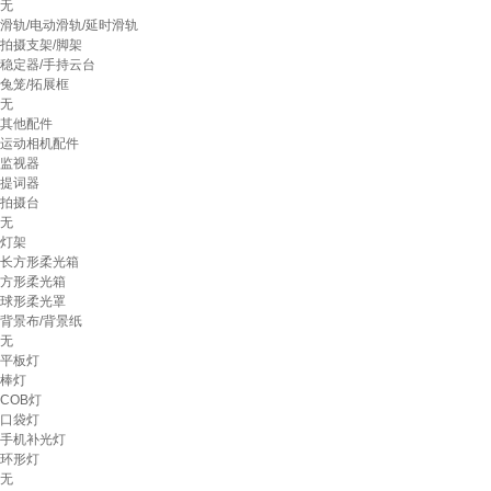
无
滑轨/电动滑轨/延时滑轨
拍摄支架/脚架
稳定器/手持云台
兔笼/拓展框
无
其他配件
运动相机配件
监视器
提词器
拍摄台
无
灯架
长方形柔光箱
方形柔光箱
球形柔光罩
背景布/背景纸
无
平板灯
棒灯
COB灯
口袋灯
手机补光灯
环形灯
无