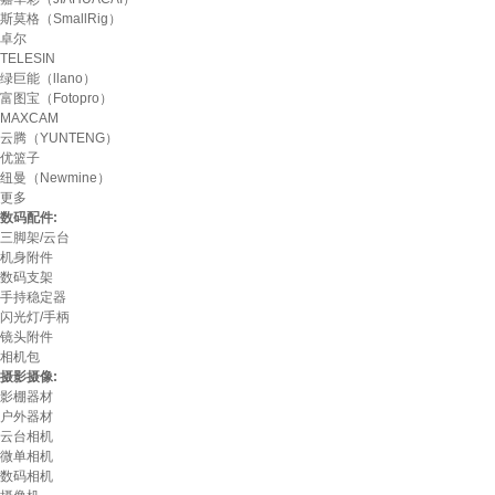
斯莫格（SmallRig）
卓尔
TELESIN
绿巨能（llano）
富图宝（Fotopro）
MAXCAM
云腾（YUNTENG）
优篮子
纽曼（Newmine）
更多
数码配件:
三脚架/云台
机身附件
数码支架
手持稳定器
闪光灯/手柄
镜头附件
相机包
摄影摄像:
影棚器材
户外器材
云台相机
微单相机
数码相机