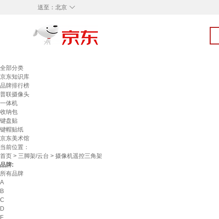
◇
送至：
北京
全部分类
京东知识库
品牌排行榜
普联摄像头
一体机
收纳包
键盘贴
键帽贴纸
京东美术馆
当前位置：
首页
>
三脚架/云台
> 摄像机遥控三角架
品牌:
所有品牌
A
B
C
D
F