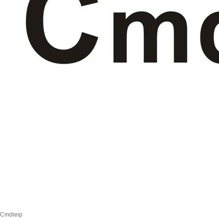
Cmdieip