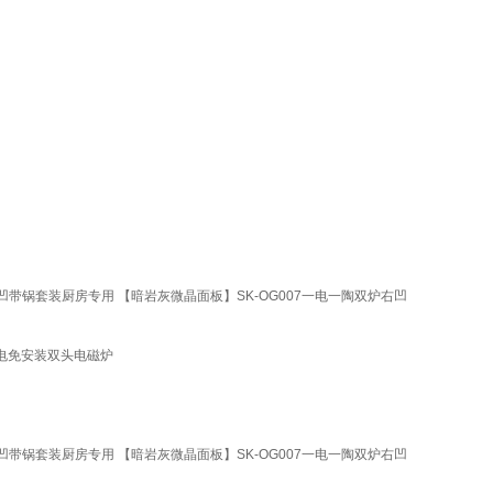
锅套装厨房专用 【暗岩灰微晶面板】SK-OG007一电一陶双炉右凹
插电免安装双头电磁炉
锅套装厨房专用 【暗岩灰微晶面板】SK-OG007一电一陶双炉右凹