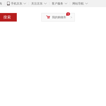
◇
◇
◇
◇
购
手机京东
关注京东
客户服务
网站导航
0
搜索
我的购物车
>