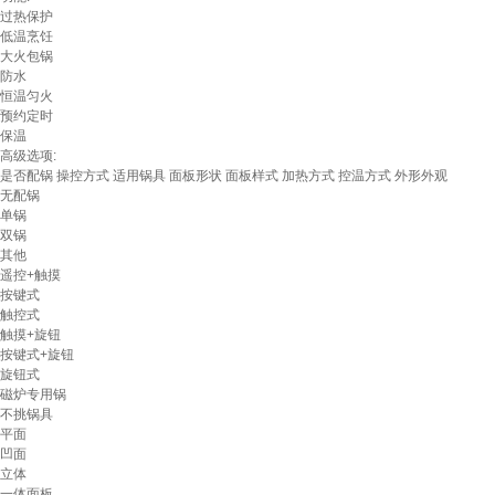
过热保护
低温烹饪
大火包锅
防水
恒温匀火
预约定时
保温
高级选项:
是否配锅
操控方式
适用锅具
面板形状
面板样式
加热方式
控温方式
外形外观
无配锅
单锅
双锅
其他
遥控+触摸
按键式
触控式
触摸+旋钮
按键式+旋钮
旋钮式
磁炉专用锅
不挑锅具
平面
凹面
立体
一体面板