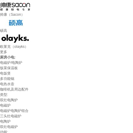
帅康（Sacon）
硕高
欧莱克（olayks）
更多
厨房小电:
电磁炉/电陶炉
饭菜保温板
电饭煲
多功能锅
电热水壶
咖啡机及周边配件
类型:
双灶电陶炉
电磁炉
电磁炉电陶炉组合
三头灶电磁炉
电陶炉
双灶电磁炉
功能: