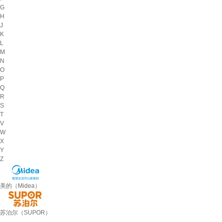
G
H
J
K
L
M
N
O
P
Q
R
S
T
V
W
X
Y
Z
美的（Midea）
苏泊尔（SUPOR）