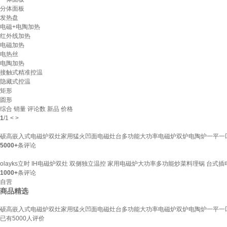
分体面板
发热盘
电磁+电陶加热
红外线加热
电磁加热
电热丝
电陶加热
接触式精准控温
隐藏式控温
矩形
圆形
综合
销量
评论数
新品
价格
1
/
1
<
>
硕高嵌入式电磁炉双灶家用猛火凹面电磁灶台多功能大功率电磁炉双炉电陶炉一平一凹带
5000+
条评论
olayks立时 IH电磁炉双灶 双侧独立温控 家用电磁炉大功率多功能炒菜料理锅 台式
1000+
条评论
自营
商品精选
硕高嵌入式电磁炉双灶家用猛火凹面电磁灶台多功能大功率电磁炉双炉电陶炉一平一凹带
已有
5000
人评价