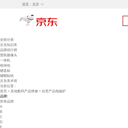
◇
送至：
北京
全部分类
京东知识库
品牌排行榜
普联摄像头
一体机
收纳包
键盘贴
键帽贴纸
京东美术馆
当前位置：
首页
>
其他数码产品维修
> 自营产品电磁炉
品牌:
所有品牌
A
B
C
D
F