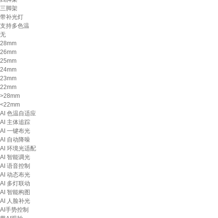
三脚架
带补光灯
支持多色温
无
28mm
26mm
25mm
24mm
23mm
22mm
>28mm
<22mm
AI 色温自适应
AI 主体追踪
AI 一键布光
AI 自动降噪
AI 环境光适配
AI 智能调光
AI 语音控制
AI 动态布光
AI 多灯联动
AI 智能构图
AI 人脸补光
AI手势控制