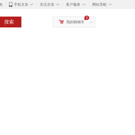
◇
◇
◇
◇
购
手机京东
关注京东
客户服务
网站导航
0
搜索
我的购物车
>