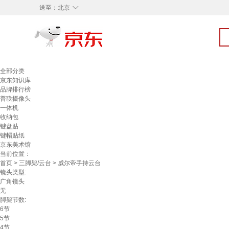
◇
送至：
北京
全部分类
京东知识库
品牌排行榜
普联摄像头
一体机
收纳包
键盘贴
键帽贴纸
京东美术馆
当前位置：
首页
>
三脚架/云台
> 威尔帝手持云台
镜头类型:
广角镜头
无
脚架节数:
6节
5节
4节