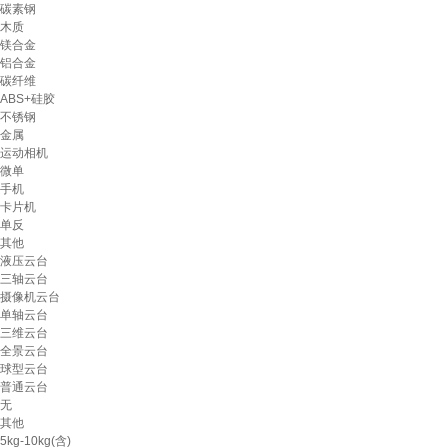
碳素钢
木质
镁合金
铝合金
碳纤维
ABS+硅胶
不锈钢
金属
运动相机
微单
手机
卡片机
单反
其他
液压云台
三轴云台
摄像机云台
单轴云台
三维云台
全景云台
球型云台
普通云台
无
其他
5kg-10kg(含)