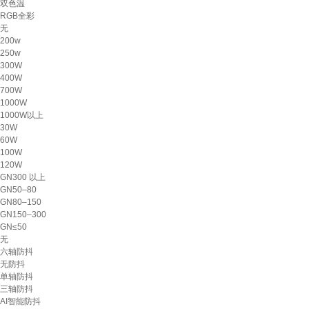
双色温
RGB全彩
无
200w
250w
300W
400W
700W
1000W
1000W以上
30W
60W
100W
120W
GN300 以上
GN50–80
GN80–150
GN150–300
GN≤50
无
六轴防抖
无防抖
单轴防抖
三轴防抖
AI智能防抖