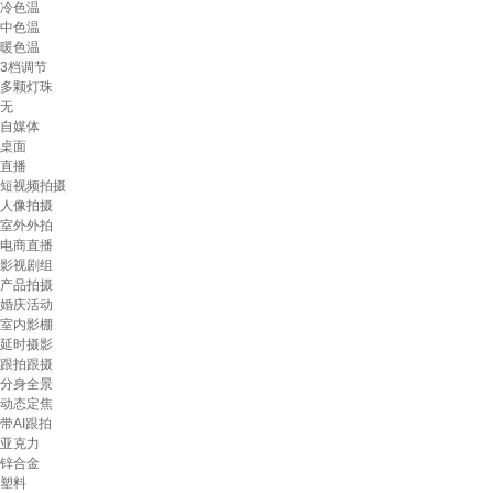
冷色温
中色温
暖色温
3档调节
多颗灯珠
无
自媒体
桌面
直播
短视频拍摄
人像拍摄
室外外拍
电商直播
影视剧组
产品拍摄
婚庆活动
室内影棚
延时摄影
跟拍跟摄
分身全景
动态定焦
带AI跟拍
亚克力
锌合金
塑料