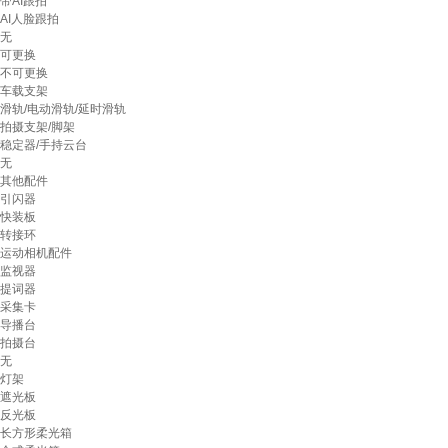
带AI跟拍
AI人脸跟拍
无
可更换
不可更换
车载支架
滑轨/电动滑轨/延时滑轨
拍摄支架/脚架
稳定器/手持云台
无
其他配件
引闪器
快装板
转接环
运动相机配件
监视器
提词器
采集卡
导播台
拍摄台
无
灯架
遮光板
反光板
长方形柔光箱