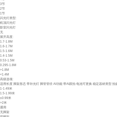
3节
2节
1节
闪光灯类型:
机顶闪光灯
影室闪光灯
无
展开高度:
1.7-1.8M
1.6-1.7M
1.5-1.6M
1.4-1.5M
0.53-1.5M
0.295-1.8M
>1.8M
<1.4M
高级选项:
适用长度
脚架形态
带补光灯
脚管管径
AI功能
带AI跟拍
电池可更换
稳定器材类型
拍
1-1.49米
1.5-1.99米
≤0.99米
>2米
通用
无脚架
四脚架