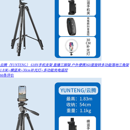
云腾（YUNTENG） 618N手机支架 直播三脚架 户外便携360度旋转多功能落地三角架
1.8米+横竖夹+30cm补光灯+多功能充电遥控
66条评价