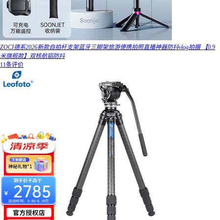
ZOCI德系2026新款自拍杆支架蓝牙三脚架旅游便携拍照直播神器防抖vlog拍摄 【0.9
米旗舰款】双核航铝防抖
11条评价