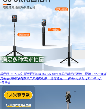
乐仕迈（LESEM）适用影石insta 360 GO Ultra自拍杆延长杆落地三脚架GO3S一体式
支架运动相机手持摄影户外便携配件 （落地使用）三脚架+延长杆【38-170cm】
4条评价