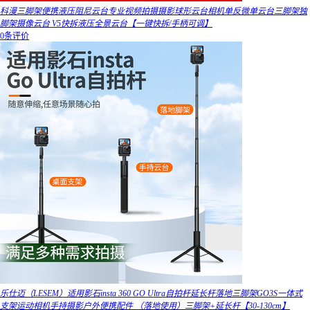
科漫三脚架便携液压阻尼云台专业视频拍摄摄影球形云台相机单反微单云台三脚架独
脚架摄像云台 V5快拆液压全景云台【一键快拆/手柄可调】
0条评价
乐仕迈（LESEM）适用影石insta 360 GO Ultra自拍杆延长杆落地三脚架GO3S一体式
支架运动相机手持摄影户外便携配件 （落地使用）三脚架+延长杆【30-130cm】