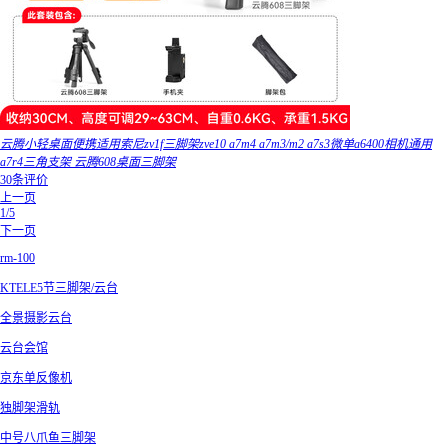
云腾小轻桌面便携适用索尼zv1f三脚架zve10 a7m4 a7m3/m2 a7s3微单a6400相机通用
a7r4三角支架 云腾608桌面三脚架
30条评价
上一页
1/5
下一页
rm-100
KTELE5节三脚架/云台
全景摄影云台
云台会馆
京东单反像机
独脚架滑轨
中号八爪鱼三脚架