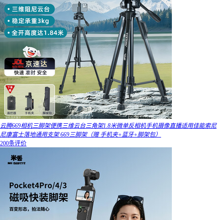
云腾669相机三脚架便携三维云台三角架1.8米微单反相机手机摄像直播适用佳能索尼
尼康富士落地通用支架 669三脚架（赠 手机夹+蓝牙+脚架包）
200条评价