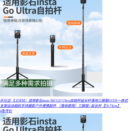
乐仕迈（LESEM）适用影石insta 360 GO Ultra自拍杆延长杆落地三脚架GO3S一体式
支架运动相机手持摄影户外便携配件 （落地使用）三脚架+延长杆【19-74cm】
4条评价