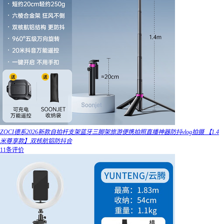
ZOCI德系2026新款自拍杆支架蓝牙三脚架旅游便携拍照直播神器防抖vlog拍摄 【1.4
米尊享款】双核航铝防抖合
11条评价