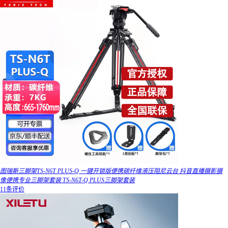
图瑞斯三脚架TS-N6T PLUS-Q 一键开锁版便携碳纤维液压阻尼云台 抖音直播摄影摄
像便携专业三脚架套装 TS-N6T-Q PLUS三脚架套装
11条评价