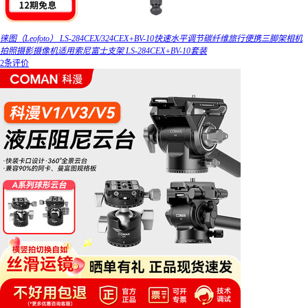
徕图（Leofoto） LS-284CEX/324CEX+BV-10快速水平调节碳纤维旅行便携三脚架相机
拍照摄影摄像机适用索尼富士支架 LS-284CEX+BV-10套装
2条评价