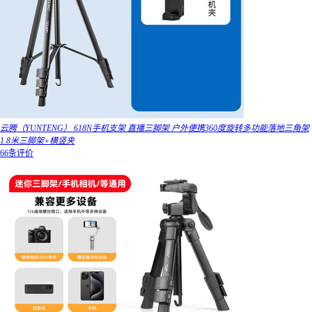
云腾（YUNTENG） 618N手机支架 直播三脚架 户外便携360度旋转多功能落地三角架
1.8米三脚架+横竖夹
66条评价