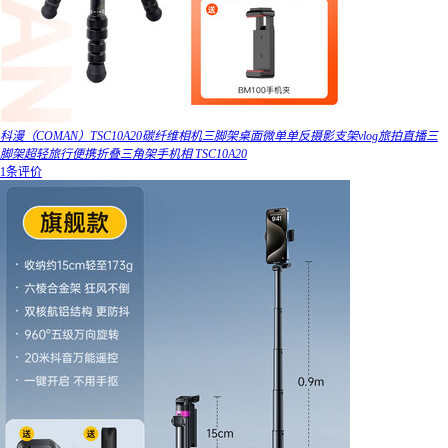
科漫（COMAN）TSC10A20碳纤维相机三脚架桌面微单单反摄影支架vlog旅拍直播三
脚架超轻旅行便携折叠三角架手机相 TSC10A20
1条评价