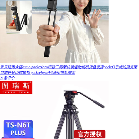
米丢适用大疆osmo pocket4pro磁吸三脚架快装运动相机折叠便携pocket3手持拍摄支架
自拍杆登山螳螂扣 pocket4pro/4/3通用快拆脚架
21条评价