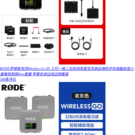
RODE罗德麦克风Wireless Go III 三代一拖二无线领夹麦克风单反相机手机电脑收音小
蜜蜂短视频vlog直播 苹果安卓边充边用套装
500条评价