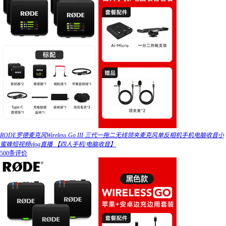
RODE罗德麦克风Wireless Go III 三代一拖二无线领夹麦克风单反相机手机电脑收音小
蜜蜂短视频vlog直播 【四人手机/电脑收音】
500条评价