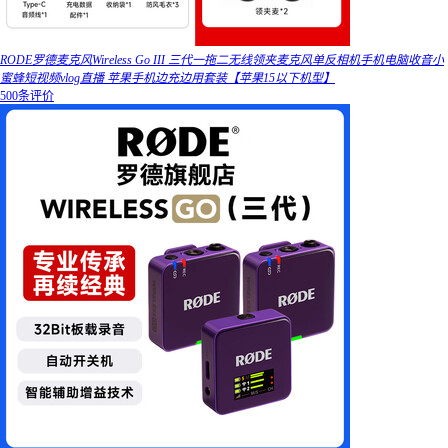
RODE罗德麦克风Wireless Go III 三代一拖二无线领夹麦克风单反相机手机电脑收音小
蜜蜂短视频vlog直播 苹果手机边充边用套装【苹果15以下机型】
500条评价