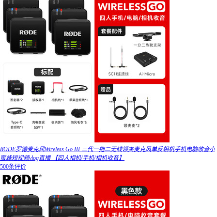
RODE罗德麦克风Wireless Go III 三代一拖二无线领夹麦克风单反相机手机电脑收音小
蜜蜂短视频vlog直播 【四人相机/手机/相机收音】
500条评价