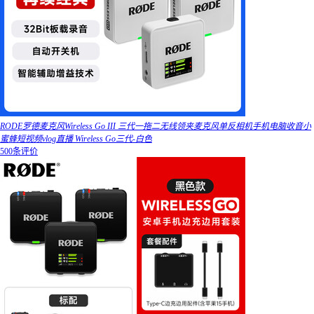
RODE罗德麦克风Wireless Go III 三代一拖二无线领夹麦克风单反相机手机电脑收音小
蜜蜂短视频vlog直播 Wireless Go三代-白色
500条评价