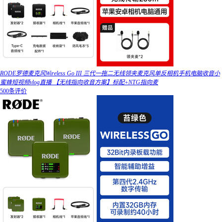
RODE罗德麦克风Wireless Go III 三代一拖二无线领夹麦克风单反相机手机电脑收音小
蜜蜂短视频vlog直播 【无线指向收音方案】标配+NTG指向麦
500条评价