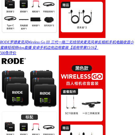
RODE罗德麦克风Wireless Go III 三代一拖二无线领夹麦克风单反相机手机电脑收音小
蜜蜂短视频vlog直播 安卓手机边充边用套装【适用苹果15/16】
500条评价