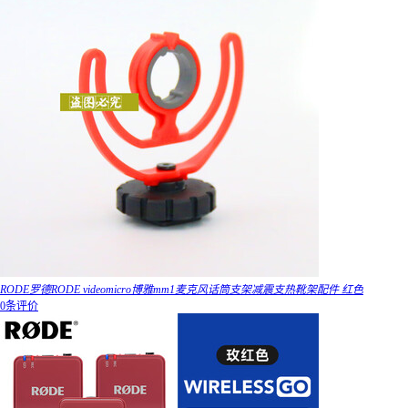
RODE罗德RODE videomicro博雅mm1麦克风话筒支架减震支热靴架配件 红色
0条评价