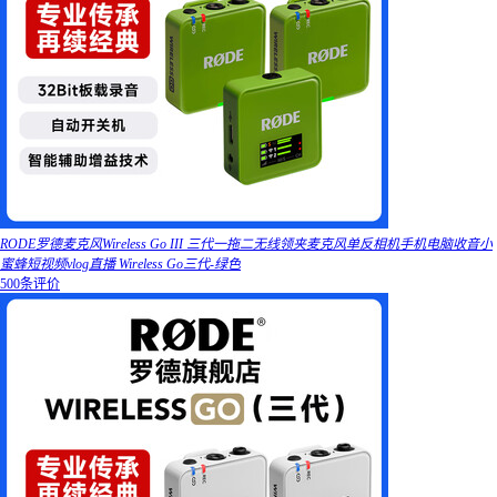
RODE罗德麦克风Wireless Go III 三代一拖二无线领夹麦克风单反相机手机电脑收音小
蜜蜂短视频vlog直播 Wireless Go三代-绿色
500条评价