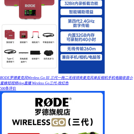
RODE罗德麦克风Wireless Go III 三代一拖二无线领夹麦克风单反相机手机电脑收音小
蜜蜂短视频vlog直播 Wireless Go三代-玫红色
500条评价