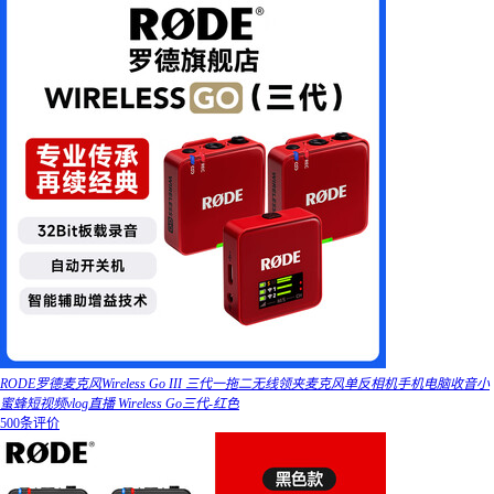
RODE罗德麦克风Wireless Go III 三代一拖二无线领夹麦克风单反相机手机电脑收音小
蜜蜂短视频vlog直播 Wireless Go三代-红色
500条评价