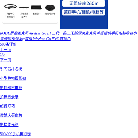
RODE罗德麦克风Wireless Go III 三代一拖二无线领夹麦克风单反相机手机电脑收音小
蜜蜂短视频vlog直播 Wireless Go三代-苔绿色
500条评价
上一页
1/5
下一页
引闪器排名榜
小型静物摄影棚
影棚器材推荐
拍摄背景纸
超傅灯箱
微婚庆摄像机
影楼柔光箱
500-999手机排行榜