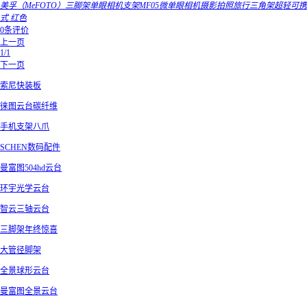
美孚（MeFOTO）三脚架单眼相机支架MF05微单眼相机摄影拍照旅行三角架超轻可携
式 红色
0条评价
上一页
1/1
下一页
索尼快装板
徕图云台碳纤维
手机支架八爪
SCHEN数码配件
曼富图504hd云台
环宇光学云台
智云三轴云台
三脚架年终惊喜
大管径脚架
全景球形云台
曼富图全景云台