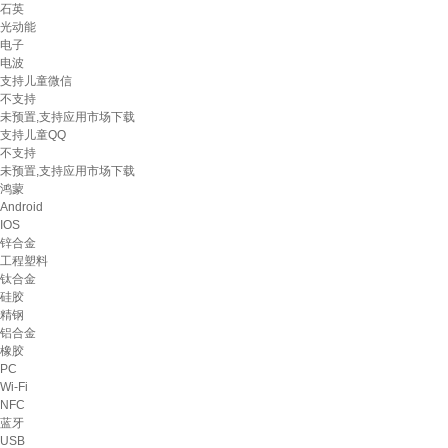
石英
光动能
电子
电波
支持儿童微信
不支持
未预置,支持应用市场下载
支持儿童QQ
不支持
未预置,支持应用市场下载
鸿蒙
Android
IOS
锌合金
工程塑料
钛合金
硅胶
精钢
铝合金
橡胶
PC
Wi-Fi
NFC
蓝牙
USB