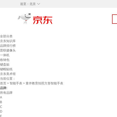
◇
送至：
北京
全部分类
京东知识库
品牌排行榜
普联摄像头
一体机
收纳包
键盘贴
键帽贴纸
京东美术馆
当前位置：
首页
>
智能手表
> 童伴教育拍照方形智能手表
品牌:
所有品牌
A
B
C
D
F