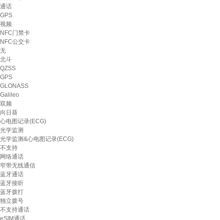
通话
GPS
视频
NFC门禁卡
NFC公交卡
无
北斗
QZSS
GPS
GLONASS
Galileo
双频
向日葵
心电图记录(ECG)
光学监测
光学监测&心电图记录(ECG)
不支持
网络通话
窄带无线通信
蓝牙通话
蓝牙接听
蓝牙拨打
独立拨号
不支持通话
eSIM通话