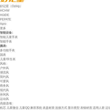
好记星（Ozing）
HCHW
AGIDE
PEPATE
Apro
更多
智能设备:
智能儿童手表
智能手表
腕表:
多功能手表
国表
儿童/学生表
风格:
户外风
潮流风
简约风
可爱风
商务风
现代风
休闲风
运动风
高级选项:
机芯
儿童微信
儿童QQ
兼容系统
表盘材质
连接方式
显示类型
表镜材质
适用人群
运