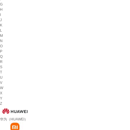
G
H
I
J
K
L
M
N
O
P
Q
R
S
T
U
V
W
X
Y
Z
华为（HUAWEI）