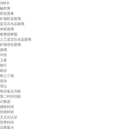
SIM卡
触控屏
彩色屏幕
矿物防花玻璃
蓝宝石水晶玻璃
有机玻璃
耐磨损树脂
人工蓝宝石水晶玻璃
矿物强化玻璃
玻璃
中性
儿童
骑行
跑步
铁人三项
游泳
登山
电话备忘功能
第二时间功能
计数器
捕鱼时间
狩猎时间
天文台认证
世界时间
日期显示