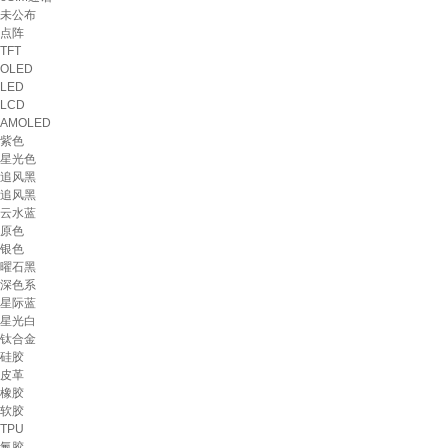
未公布
点阵
TFT
OLED
LED
LCD
AMOLED
紫色
星光色
追风黑
追⻛⿊
云水蓝
原色
银色
曜石黑
深色系
星际蓝
星光白
钛合金
硅胶
皮革
橡胶
软胶
TPU
氟胶