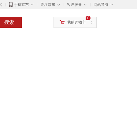
◇
◇
◇
◇
购
手机京东
关注京东
客户服务
网站导航
0
搜索
我的购物车
>