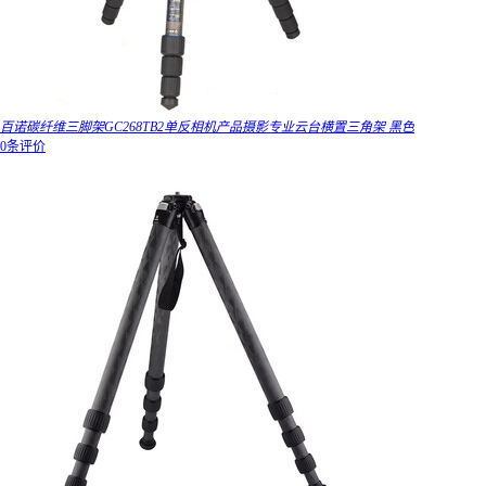
百诺碳纤维三脚架GC268TB2单反相机产品摄影专业云台横置三角架 黑色
0条评价