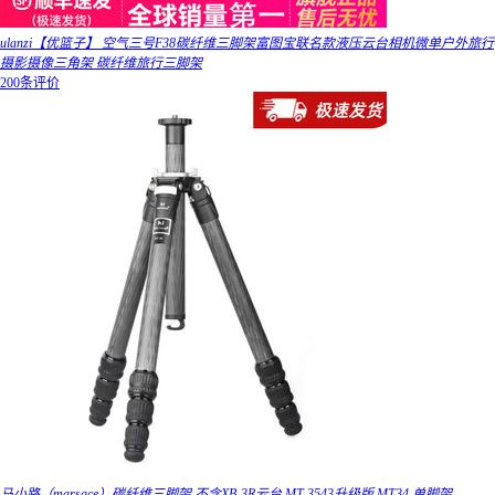
ulanzi【优篮子】 空气三号F38碳纤维三脚架富图宝联名款液压云台相机微单户外旅行
摄影摄像三角架 碳纤维旅行三脚架
200条评价
马小路（marsace）碳纤维三脚架 不含XB-3R云台 MT-3543升级版 MT34 单脚架