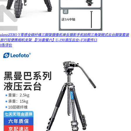
ulanziZERO Y零感全碳纤维三脚架摄像机单反摄影手机拍照三角架碗式云台脚架套装
旅行轻便携相机支架 【F38套餐六】U-190液压云台+F38套件13
0条评价