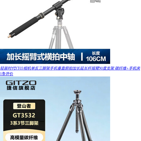
轻装时代YT03相机单反三脚架手机垂直俯拍加长延长杆摇臂90度支架 碳纤维+手机夹
1条评价