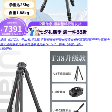
捷信（GITZO）登山者1系2系3系碳纤维旅行微单反专业相机三脚架适用于哈苏徕卡
富士佳能索尼支架带快速中轴支架 GT3532三脚架（不含云台）
18条评价