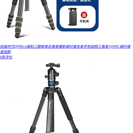
轻装时代Q999LA相机三脚架单反微单摄影碳纤维支架手机拍照三角架 Q999C碳纤维
旋钮款
0条评价