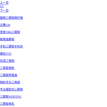
上一页
1/5
下一页
磐图三脚架碳纤维
云腾228
思锐1004三脚架
碳素独脚架
手机三脚架手机夹
捷信2532
百诺三角架
三角架相机
三脚架简笔画
相机专业三角架
专业摄影机三脚架
三脚架WEIFENG
三脚架单反