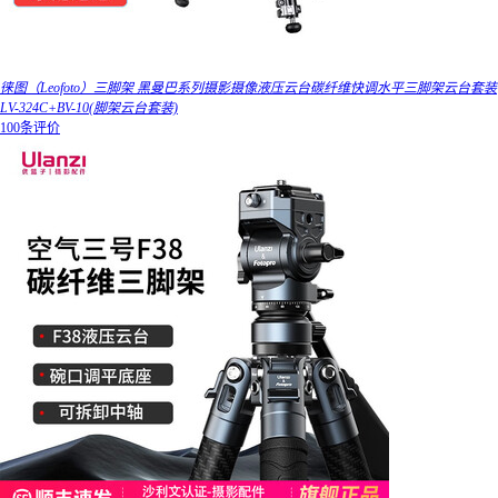
徕图（Leofoto）三脚架 黑曼巴系列摄影摄像液压云台碳纤维快调水平三脚架云台套装
LV-324C+BV-10(脚架云台套装)
100条评价