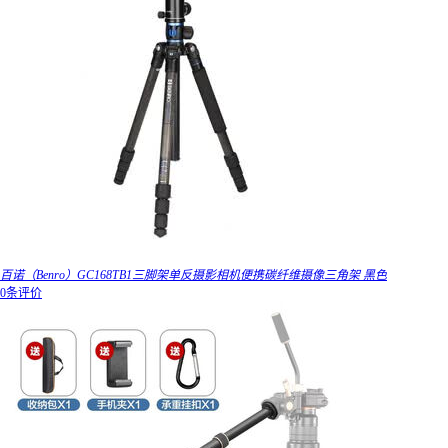
百诺（Benro）GC168TB1三脚架单反摄影相机便携碳纤维摄像三角架 黑色
0条评价