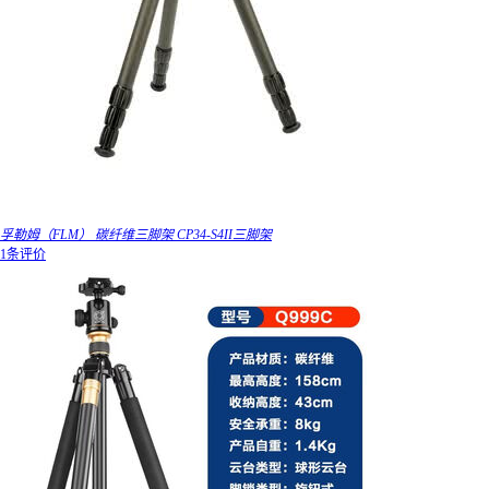
孚勒姆（FLM） 碳纤维三脚架 CP34-S4II三脚架
1条评价