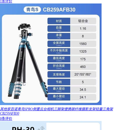
1条评价
其他家百诺青鸟SPRO倒置云台相机三脚架便携碳纤维摄影支架轻量三角架
CB259AFB30
0条评价