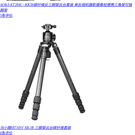
AOKA KT284C+KK38碳纤维反三脚架云台套装 单反相机摄影摄像轻便携三角架可独
脚架
5条评价
马小路MT34SV XB-3R 三脚架云台碳纤维套装
0条评价