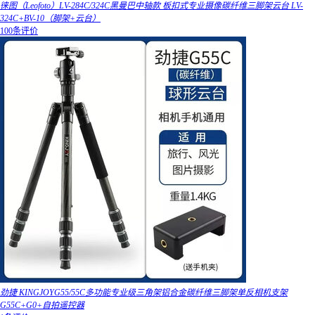
徕图（Leofoto）LV-284C/324C黑曼巴中轴款 板扣式专业摄像碳纤维三脚架云台 LV-
324C+BV-10（脚架+云台）
100条评价
劲捷 KINGJOYG55/55C多功能专业级三角架铝合金碳纤维三脚架单反相机支架
G55C+G0+自拍遥控器