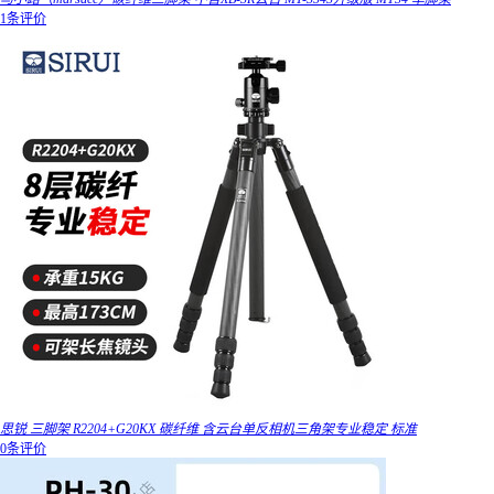
1条评价
思锐 三脚架 R2204+G20KX 碳纤维 含云台单反相机三角架专业稳定 标准
0条评价