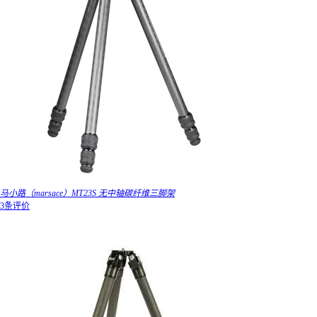
马小路（marsace）MT23S 无中轴碳纤维三脚架
3条评价