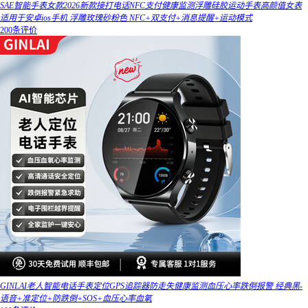
SAE智能手表女款2026新款接打电话NFC支付健康监测浮雕硅胶运动手表高颜值女表
适用于安卓ios手机 浮雕玫瑰砂粉色 NFC+双支付+消息提醒+运动模式
200条评价
GINLAI老人智能电话手表定位GPS追踪器防走失健康监测血压心率跌倒报警 经典黑-
语音+准定位+防跌倒+SOS+血压心率血氧