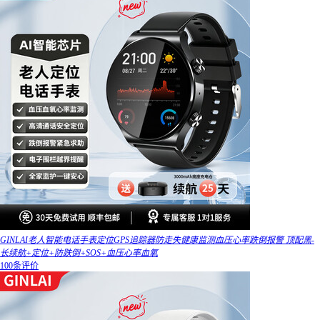
GINLAI老人智能电话手表定位GPS追踪器防走失健康监测血压心率跌倒报警 顶配黑-
长续航+定位+防跌倒+SOS+血压心率血氧
100条评价