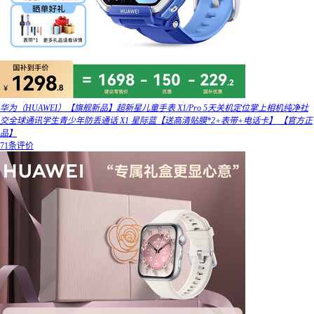
华为（HUAWEI）【旗舰新品】超新星儿童手表 X1/Pro 5天关机定位掌上相机纯净社
交全球通讯学生青少年防丢通话 X1 星际蓝【送高清贴膜*2+表带+电话卡】 【官方正
品】
71条评价