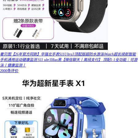
奢贝图【26年官方同款】华强北手表S11Ultra3顶配版超防水游泳iWatch超长续航智能
手机通用运动健康监测 S11 ultr3Max黑【微信聊天丨离线支付】 顶配1:1全功能｜可游
泳丨健康监测丨
2000条评价