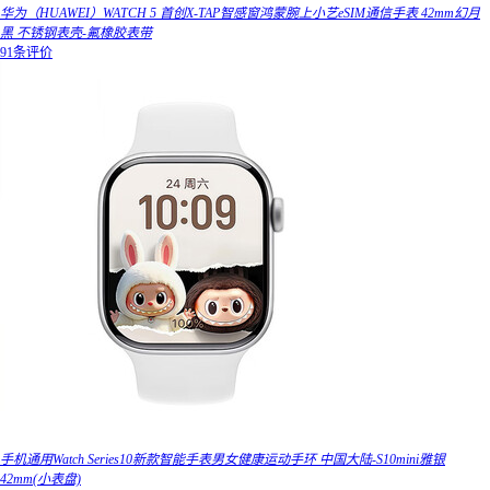
华为（HUAWEI）WATCH 5 首创X-TAP智感窗鸿蒙腕上小艺eSIM通信手表 42mm幻月
黑 不锈钢表壳-氟橡胶表带
91条评价
手机通用Watch Series10新款智能手表男女健康运动手环 中国大陆-S10mini雅银
42mm(小表盘)