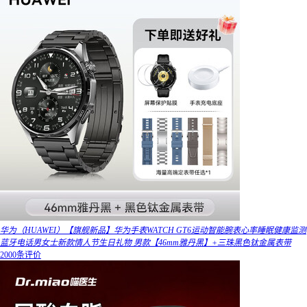
华为（HUAWEI）【旗舰新品】华为手表WATCH GT6运动智能腕表心率睡眠健康监测
蓝牙电话男女士新款情人节生日礼物 男款【46mm雅丹黑】+三珠黑色钛金属表带
2000条评价