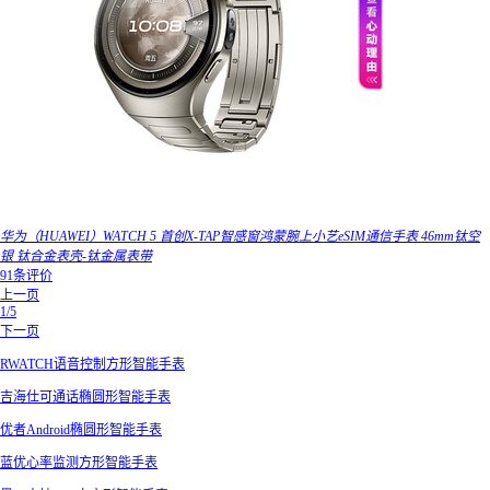
华为（HUAWEI）WATCH 5 首创X-TAP智感窗鸿蒙腕上小艺eSIM通信手表 46mm钛空
银 钛合金表壳-钛金属表带
91条评价
上一页
1/5
下一页
RWATCH语音控制方形智能手表
吉海仕可通话椭圆形智能手表
优者Android椭圆形智能手表
蓝优心率监测方形智能手表