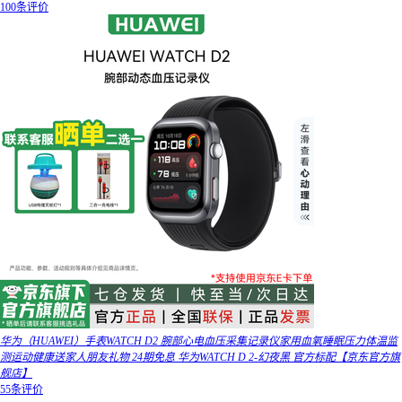
100条评价
华为（HUAWEI）手表WATCH D2 腕部心电血压采集记录仪家用血氧睡眠压力体温监
测运动健康送家人朋友礼物 24期免息 华为WATCH D 2-幻夜黑 官方标配【京东官方旗
舰店】
55条评价