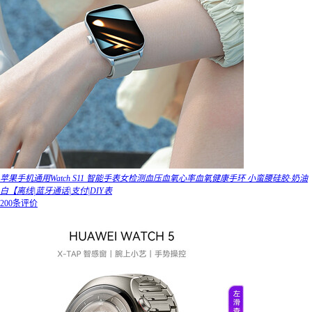
苹果手机通用Watch S11 智能手表女检测血压血氧心率血氧健康手环 小蛮腰硅胶·奶油
白【离线|蓝牙通话|支付|DIY表
200条评价