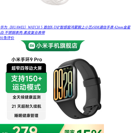
华为（HUAWEI）WATCH 5 首创X-TAP智感窗鸿蒙腕上小艺eSIM通信手表 42mm金星
白 不锈钢表壳-素皮复合表带
91条评价