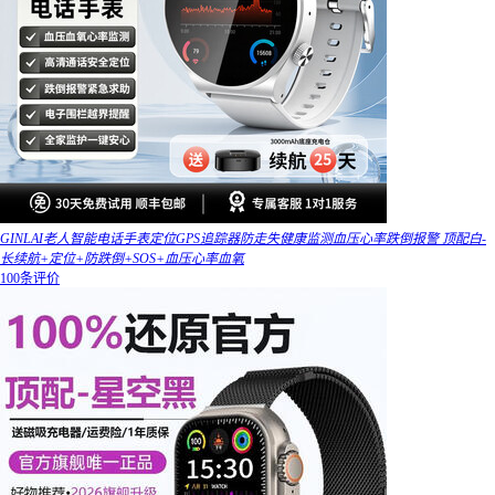
GINLAI老人智能电话手表定位GPS追踪器防走失健康监测血压心率跌倒报警 顶配白-
长续航+定位+防跌倒+SOS+血压心率血氧
100条评价