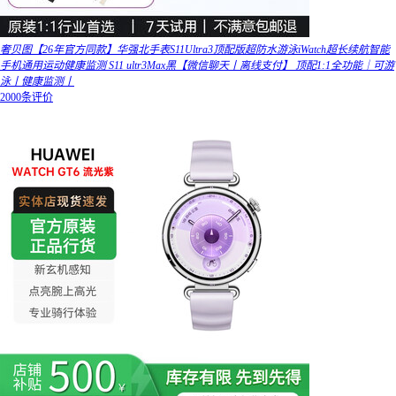
奢贝图【26年官方同款】华强北手表S11Ultra3顶配版超防水游泳iWatch超长续航智能
手机通用运动健康监测 S11 ultr3Max黑【微信聊天丨离线支付】 顶配1:1全功能｜可游
泳丨健康监测丨
2000条评价