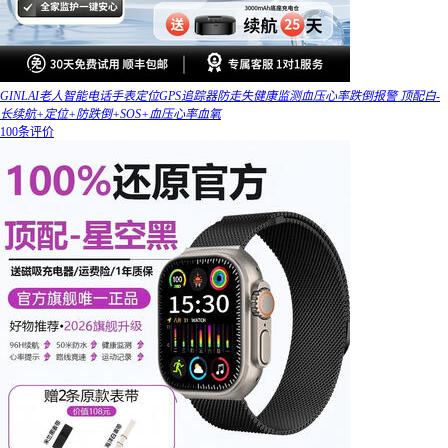
GINLAI老人智能电话手表定位GPS追踪器防走失健康监测血压心率跌倒报警 顶配白-
长续航+定位+防跌倒+SOS+血压心率血氧
100条评价