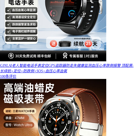
GINLAI老人智能电话手表定位GPS追踪器防走失健康监测血压心率跌倒报警 顶配黑-
长续航+定位+防跌倒+SOS+血压心率血氧
100条评价