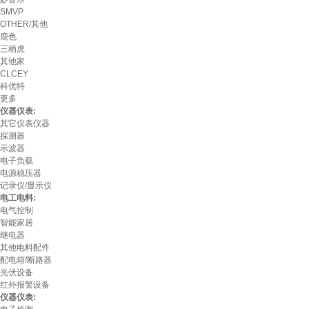
SMVP
OTHER/其他
鹿色
三栖虎
其他家
CLCEY
科优特
更多
仪器仪表:
其它仪表仪器
探测器
示波器
电子负载
电源稳压器
记录仪/显示仪
电工电料:
电气控制
智能家居
继电器
其他电料配件
配电箱/断路器
光伏设备
红外报警设备
仪器仪表: