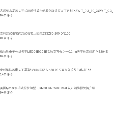
高压细水雾喷头开式喷嘴强盾自动雾化降温灭火可定制 XSW-T_0.3_10_XSW-T_0.3_
0+
条评论
泰科湿式报警阀湿式报警止回阀ZSSZ80-200 DN100
0+
条评论
梅特勒电子分析天平ME204E/104E实验室万分之一0.1mg天平称高精度 ME204E
0+
条评论
泰科消防喷淋头下垂型快速响应喷头K80-93℃直立型喷头FM认证 55
1+
条评论
美国tyco泰科湿式报警阀型（DN50-DN250)FM/UL认证消防报警阀升级
0+
条评论