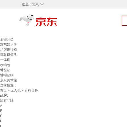
◇
送至：
北京
全部分类
京东知识库
品牌排行榜
普联摄像头
一体机
收纳包
键盘贴
键帽贴纸
京东美术馆
当前位置：
首页
>
无人机
> 泰科设备
品牌:
所有品牌
A
B
C
D
E