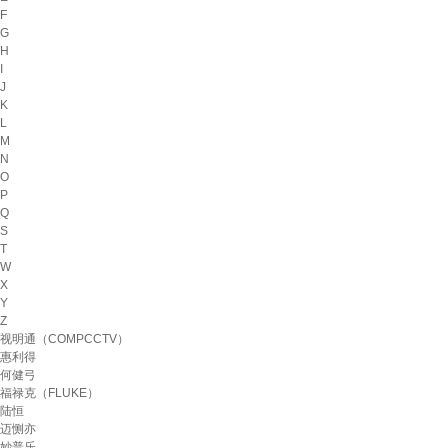
F
G
H
I
J
K
L
M
N
O
P
Q
S
T
W
X
Y
Z
视明通（COMPCCTV）
惠利得
何健弓
福禄克（FLUKE）
陆恒
迈恻亦
妙普乐