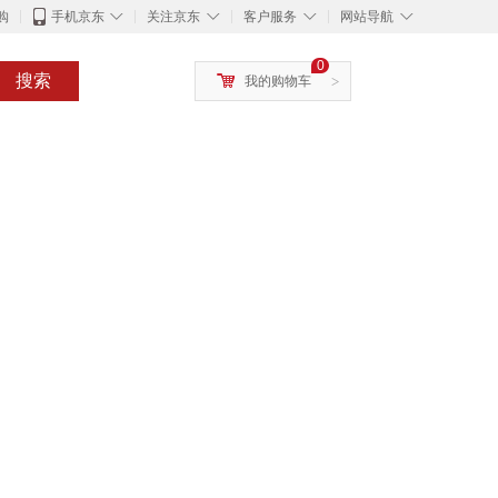
◇
◇
◇
◇
购
手机京东
关注京东
客户服务
网站导航
0
搜索
我的购物车
>