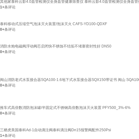
其他家泰科云影4.0血管检测仪全身血管健康筛查仪 泰科云影4.0血管检测仪全身血
1+
条评论
泰科移动式压缩空气泡沫灭火装置/泡沫灭火 CAFS-YD100-QDXF
0+
条评论
消防水炮电磁阀浮动阀芯启闭快不锈蚀不结垢不堵塞密封性好 DN50
0+
条评论
闽山消防老式水泵接合器SQA100-1.6地下式水泵接合器SQX150带证书 闽山 SQA10
0+
条评论
推车式高倍数消防泡沫罐/半固定式不锈钢高倍数泡沫灭火装置 PFY500_3%-6%
0+
条评论
三栖虎美国泰科Ad-1自动滴注阀泰科滴注阀Dn15报警阀配件250Psi
1+
条评论