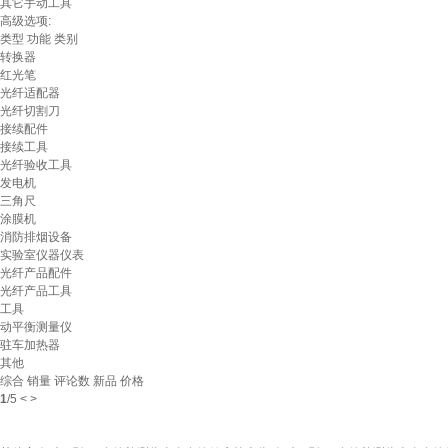
其它手动工具
高级选项:
类型
功能
类别
转换器
红光笔
光纤适配器
光纤切割刀
接续配件
接续工具
光纤验收工具
发电机
三角尺
涂膜机
消防排烟设备
实验室仪器仪表
光纤产品配件
光纤产品工具
工具
动平衡测量仪
驻车加热器
其他
综合
销量
评论数
新品
价格
1
/
5
<
>