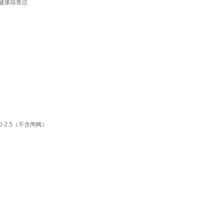
管健康筛查仪
0-2.5（不含闸阀）