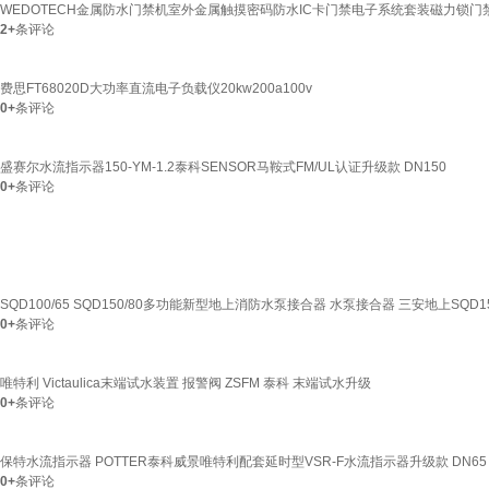
WEDOTECH金属防水门禁机室外金属触摸密码防水IC卡门禁电子系统套装磁力锁门
2+
条评论
费思FT68020D大功率直流电子负载仪20kw200a100v
0+
条评论
盛赛尔水流指示器150-YM-1.2泰科SENSOR马鞍式FM/UL认证升级款 DN150
0+
条评论
SQD100/65 SQD150/80多功能新型地上消防水泵接合器 水泵接合器 三安地上SQD15
0+
条评论
唯特利 Victaulica末端试水装置 报警阀 ZSFM 泰科 末端试水升级
0+
条评论
保特水流指示器 POTTER泰科威景唯特利配套延时型VSR-F水流指示器升级款 DN65
0+
条评论