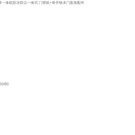
禁一体机防水防尘一体式 门禁机+单开铁木门套装配件
0/80