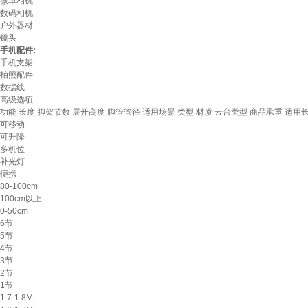
微单相机
数码相机
户外器材
镜头
手机配件:
手机支架
拍照配件
数据线
高级选项:
功能
长度
脚架节数
展开高度
脚管管径
适用场景
类型
材质
云台类型
商品承重
适用
可移动
可升降
多机位
补光灯
便携
80-100cm
100cm以上
0-50cm
6节
5节
4节
3节
2节
1节
1.7-1.8M