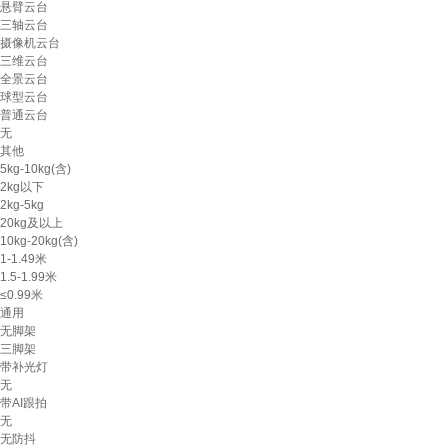
悬臂云台
三轴云台
摄像机云台
三维云台
全景云台
球型云台
普通云台
无
其他
5kg-10kg(含)
2kg以下
2kg-5kg
20kg及以上
10kg-20kg(含)
1-1.49米
1.5-1.99米
≤0.99米
通用
无脚架
三脚架
带补光灯
无
带AI跟拍
无
无防抖