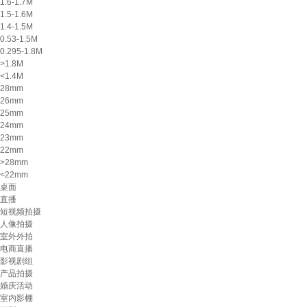
1.6-1.7M
1.5-1.6M
1.4-1.5M
0.53-1.5M
0.295-1.8M
>1.8M
<1.4M
28mm
26mm
25mm
24mm
23mm
22mm
>28mm
<22mm
桌面
直播
短视频拍摄
人像拍摄
室外外拍
电商直播
影视剧组
产品拍摄
婚庆活动
室内影棚