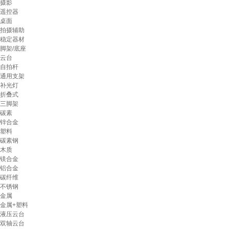
摄影
遥控器
桌面
拍摄辅助
稳定器材
脚架/底座
云台
自拍杆
通用支架
补光灯
折叠式
三脚架
碳素
锌合金
塑料
碳素钢
木质
镁合金
铝合金
碳纤维
不锈钢
金属
金属+塑料
液压云台
双轴云台