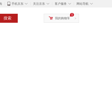
◇
◇
◇
◇
购
手机京东
关注京东
客户服务
网站导航
0
搜索
我的购物车
>