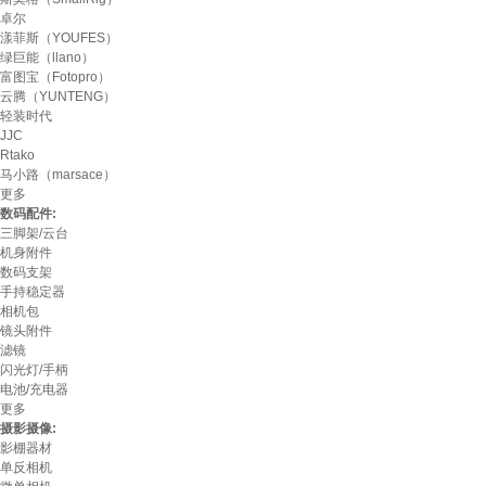
卓尔
漾菲斯（YOUFES）
绿巨能（llano）
富图宝（Fotopro）
云腾（YUNTENG）
轻装时代
JJC
Rtako
马小路（marsace）
更多
数码配件:
三脚架/云台
机身附件
数码支架
手持稳定器
相机包
镜头附件
滤镜
闪光灯/手柄
电池/充电器
更多
摄影摄像:
影棚器材
单反相机