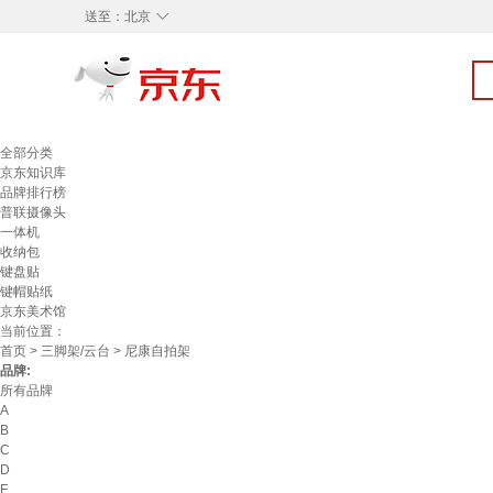
◇
送至：
北京
全部分类
京东知识库
品牌排行榜
普联摄像头
一体机
收纳包
键盘贴
键帽贴纸
京东美术馆
当前位置：
首页
>
三脚架/云台
> 尼康自拍架
品牌:
所有品牌
A
B
C
D
F