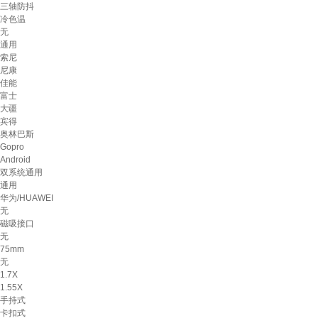
三轴防抖
冷色温
无
通用
索尼
尼康
佳能
富士
大疆
宾得
奥林巴斯
Gopro
Android
双系统通用
通用
华为/HUAWEI
无
磁吸接口
无
75mm
无
1.7X
1.55X
手持式
卡扣式