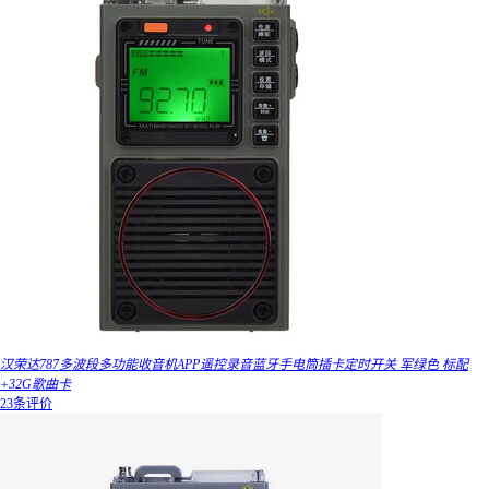
汉荣达787多波段多功能收音机APP遥控录音蓝牙手电筒插卡定时开关 军绿色 标配
+32G歌曲卡
23条评价