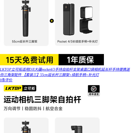
LKTOP立可拓适用DJI大疆pocket4/3手持自拍杆支架桌面口袋相机延长杆手持便携迷
你三角架配件 【套装三】55cm延长杆三脚架+续航手柄+补光灯
0条评价