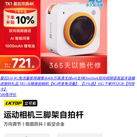
萤石S10 4G免流量家用摄像头400万高清无线wifi支持DeepSeek双向视频语音蓝牙音箱
送爸妈礼品 TK1-AI随身拍相机【4G终身免流量】 【11%选】16G下单升32GB【内存
卡】
500条评价