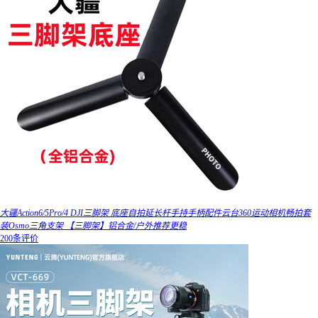
大疆Action6/5Pro/4 DJI三脚架 底座自拍延长杆手持手柄配件云台360运动相机畅拍套
装Osmo三角支架 【三脚架】铝合金/户外推荐更稳
200条评价