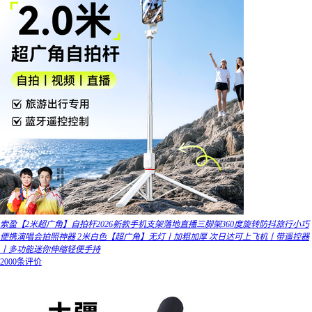
索盈【2米超广角】自拍杆2026新款手机支架落地直播三脚架360度旋转防抖旅行小巧
便携演唱会拍照神器 2米白色【超广角】无灯丨加粗加厚 次日达可上飞机丨带遥控器
丨多功能迷你伸缩轻便手持
2000条评价