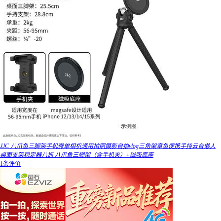
JJC 八爪鱼三脚架手机微单相机通用拍照摄影自拍vlog三角架章鱼便携手持云台懒人
桌面支架稳定器八抓 八爪鱼三脚架（含手机夹）+磁吸底座
1条评价