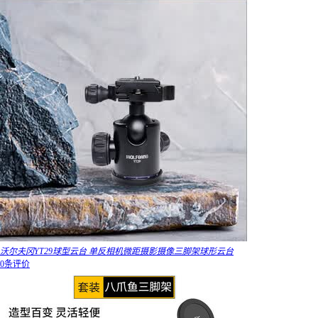
沃尔夫冈YT29球型云台 单反相机微距摄影摄像三脚架球形云台
0条评价