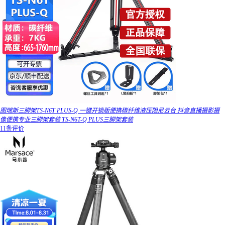
图瑞斯三脚架TS-N6T PLUS-Q 一键开锁版便携碳纤维液压阻尼云台 抖音直播摄影摄
像便携专业三脚架套装 TS-N6T-Q PLUS三脚架套装
11条评价