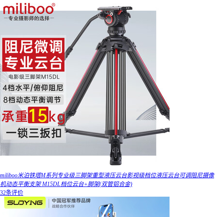
miliboo米泊铁塔M系列专业级三脚架重型液压云台影视级档位液压云台可调阻尼摄像
机动态平衡支架 M15DL档位云台+脚架(双管铝合金)
32条评价