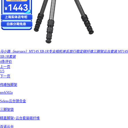
马小路（marsace）MT14S XB-1R专业相机单反旅行稳定碳纤维三脚架云台套装 MT14S
XB-1R套装
4条评价
上一页
1/5
下一页
伟峰独脚架
mvh502a
Selens云台镁合金
三脚架袋
精嘉脚架+云台套装碳纤维
百诺云台