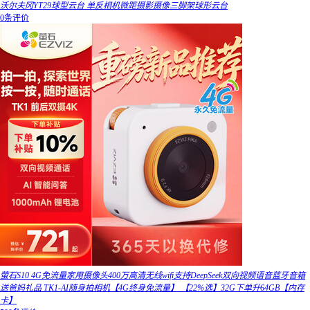
沃尔夫冈YT29球型云台 单反相机微距摄影摄像三脚架球形云台
0条评价
萤石S10 4G免流量家用摄像头400万高清无线wifi支持DeepSeek双向视频语音蓝牙音箱
送爸妈礼品 TK1-AI随身拍相机【4G终身免流量】 【22%选】32G下单升64GB【内存
卡】