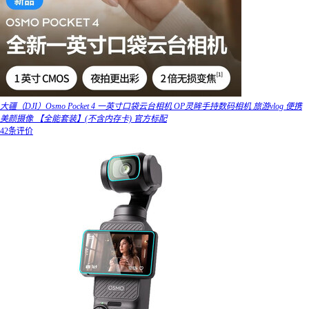
大疆（DJI）Osmo Pocket 4 一英寸口袋云台相机 OP灵眸手持数码相机 旅游vlog 便携
美颜摄像 【全能套装】(不含内存卡) 官方标配
42条评价