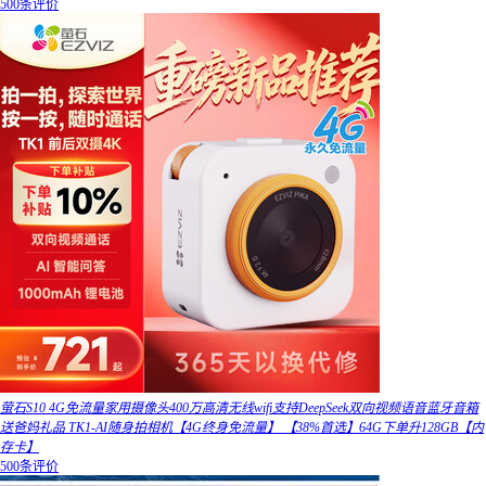
500条评价
萤石S10 4G免流量家用摄像头400万高清无线wifi支持DeepSeek双向视频语音蓝牙音箱
送爸妈礼品 TK1-AI随身拍相机【4G终身免流量】 【38%首选】64G下单升128GB【内
存卡】
500条评价