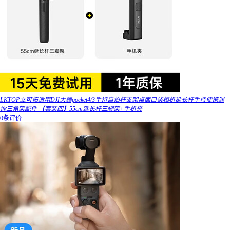
LKTOP立可拓适用DJI大疆pocket4/3手持自拍杆支架桌面口袋相机延长杆手持便携迷
你三角架配件 【套装四】55cm延长杆三脚架+手机夹
0条评价