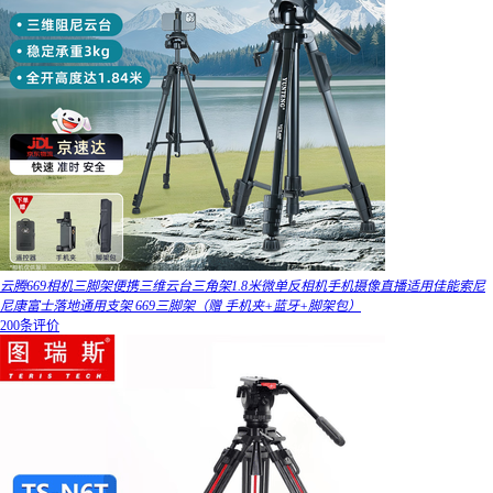
云腾669相机三脚架便携三维云台三角架1.8米微单反相机手机摄像直播适用佳能索尼
尼康富士落地通用支架 669三脚架（赠 手机夹+蓝牙+脚架包）
200条评价