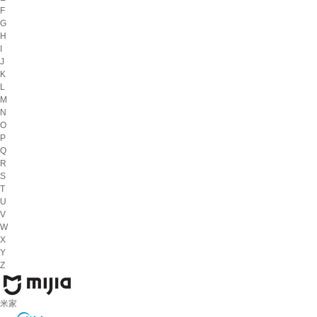
F
G
H
I
J
K
L
M
N
O
P
Q
R
S
T
U
V
W
X
Y
Z
米家