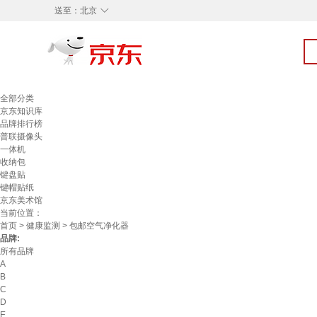
◇
送至：
北京
全部分类
京东知识库
品牌排行榜
普联摄像头
一体机
收纳包
键盘贴
键帽贴纸
京东美术馆
当前位置：
首页
>
健康监测
> 包邮空气净化器
品牌:
所有品牌
A
B
C
D
E