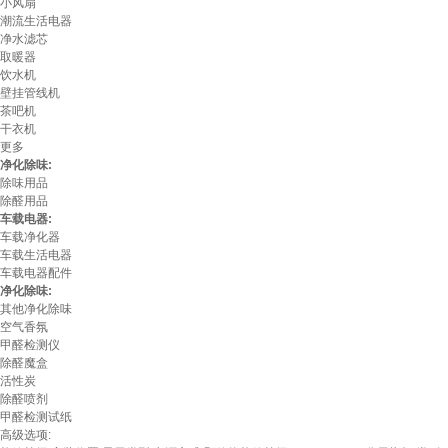
小风扇
潮流生活电器
净水滤芯
取暖器
饮水机
壁挂管线机
茶吧机
干衣机
更多
净化除味:
除味用品
除醛用品
车载电器:
车载净化器
车载生活电器
车载电器配件
净化除味:
其他净化除味
空气香氛
甲醛检测仪
除醛魔盒
活性炭
除醛喷剂
甲醛检测试纸
高级选项: