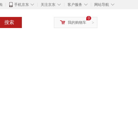
◇
◇
◇
◇
购
手机京东
关注京东
客户服务
网站导航
0
搜索
我的购物车
>