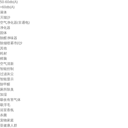
50-60db(A)
>60db(A)
液体
灭烟沙
空气净化器(非通电)
净化器
固体
除醛净味器
除烟喷雾/剂/沙
其他
耗材
樟脑
空气清新
智能控制
过滤灰尘
智能显示
除甲醛
厕所除臭
加湿
吸收有害气体
吸浮毛
浴室香氛
杀菌
宠物家庭
亚健康人群