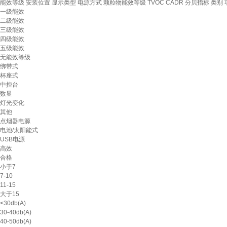
能效等级
安装位置
显示类型
电源方式
颗粒物能效等级
TVOC CADR
分贝指标
类别
一级能效
二级能效
三级能效
四级能效
五级能效
无能效等级
绑带式
杯座式
中控台
数显
灯光变化
其他
点烟器电源
电池/太阳能式
USB电源
高效
合格
小于7
7-10
11-15
大于15
<30db(A)
30-40db(A)
40-50db(A)