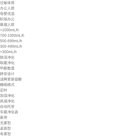
过敏体质
办公人群
母婴优选
职场办公
吸烟人群
>1000mL/h
700-1000mL/h
500-699mL/h
300-499mL/h
<300mL/h
除湿净化
取暖净化
甲醛数显
静音设计
滤网更新提醒
睡眠模式
定时
加湿净化
风扇净化
自动托管
车载净化器
家用
无雾型
桌面型
有雾型