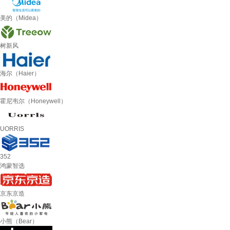
美的（Midea）
树新风
海尔（Haier）
霍尼韦尔（Honeywell）
UORRIS
352
鸿蒙智选
京东京造
小熊（Bear）